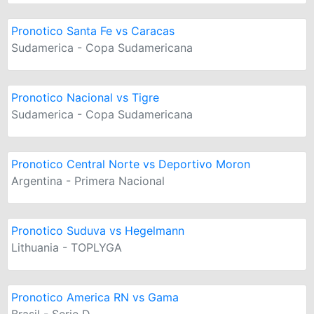
Pronotico Santa Fe vs Caracas
Sudamerica - Copa Sudamericana
Pronotico Nacional vs Tigre
Sudamerica - Copa Sudamericana
Pronotico Central Norte vs Deportivo Moron
Argentina - Primera Nacional
Pronotico Suduva vs Hegelmann
Lithuania - TOPLYGA
Pronotico America RN vs Gama
Brasil - Serie D