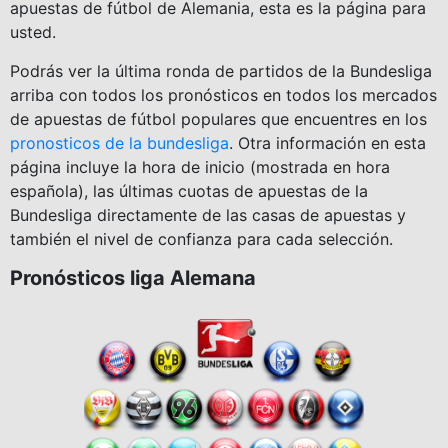
apuestas de fútbol de Alemania, esta es la página para
usted.
Podrás ver la última ronda de partidos de la Bundesliga
arriba con todos los pronósticos en todos los mercados
de apuestas de fútbol populares que encuentres en los
pronosticos de la bundesliga
. Otra información en esta
página incluye la hora de inicio (mostrada en hora
española), las últimas cuotas de apuestas de la
Bundesliga directamente de las casas de apuestas y
también el nivel de confianza para cada selección.
Pronósticos liga Alemana