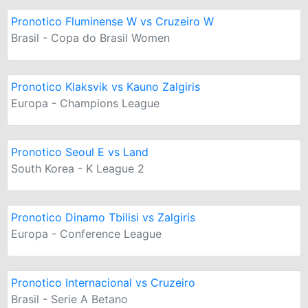
Pronotico Fluminense W vs Cruzeiro W
Brasil - Copa do Brasil Women
Pronotico Klaksvik vs Kauno Zalgiris
Europa - Champions League
Pronotico Seoul E vs Land
South Korea - K League 2
Pronotico Dinamo Tbilisi vs Zalgiris
Europa - Conference League
Pronotico Internacional vs Cruzeiro
Brasil - Serie A Betano