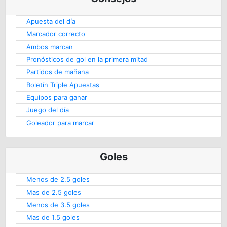
Apuesta del día
Marcador correcto
Ambos marcan
Pronósticos de gol en la primera mitad
Partidos de mañana
Boletín Triple Apuestas
Equipos para ganar
Juego del día
Goleador para marcar
Goles
Menos de 2.5 goles
Mas de 2.5 goles
Menos de 3.5 goles
Mas de 1.5 goles