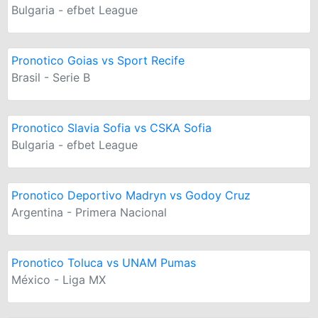
Bulgaria - efbet League
Pronotico Goias vs Sport Recife
Brasil - Serie B
Pronotico Slavia Sofia vs CSKA Sofia
Bulgaria - efbet League
Pronotico Deportivo Madryn vs Godoy Cruz
Argentina - Primera Nacional
Pronotico Toluca vs UNAM Pumas
México - Liga MX