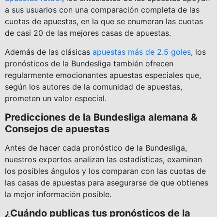
a sus usuarios con una comparación completa de las
cuotas de apuestas, en la que se enumeran las cuotas
de casi 20 de las mejores casas de apuestas.
Además de las clásicas
apuestas más de 2.5 goles
, los
pronósticos de la Bundesliga también ofrecen
regularmente emocionantes apuestas especiales que,
según los autores de la comunidad de apuestas,
prometen un valor especial.
Predicciones de la Bundesliga alemana &
Consejos de apuestas
Antes de hacer cada pronóstico de la Bundesliga,
nuestros expertos analizan las estadísticas, examinan
los posibles ángulos y los comparan con las cuotas de
las casas de apuestas para asegurarse de que obtienes
la mejor información posible.
¿Cuándo publicas tus pronósticos de la