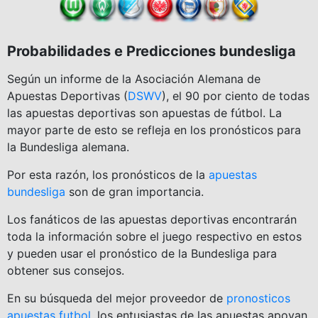
Probabilidades e Predicciones bundesliga
Según un informe de la Asociación Alemana de
Apuestas Deportivas (
DSWV
), el 90 por ciento de todas
las apuestas deportivas son apuestas de fútbol. La
mayor parte de esto se refleja en los pronósticos para
la Bundesliga alemana.
Por esta razón, los pronósticos de la
apuestas
bundesliga
son de gran importancia.
Los fanáticos de las apuestas deportivas encontrarán
toda la información sobre el juego respectivo en estos
y pueden usar el pronóstico de la Bundesliga para
obtener sus consejos.
En su búsqueda del mejor proveedor de
pronosticos
apuestas futbol
, los entusiastas de las apuestas apoyan