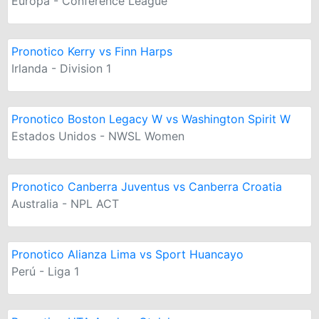
Europa - Conference League
Pronotico Kerry vs Finn Harps
Irlanda - Division 1
Pronotico Boston Legacy W vs Washington Spirit W
Estados Unidos - NWSL Women
Pronotico Canberra Juventus vs Canberra Croatia
Australia - NPL ACT
Pronotico Alianza Lima vs Sport Huancayo
Perú - Liga 1