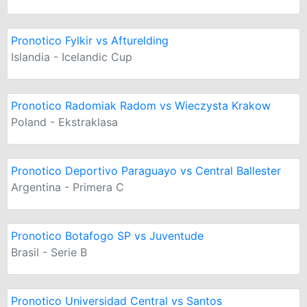
Pronotico Fylkir vs Afturelding
Islandia - Icelandic Cup
Pronotico Radomiak Radom vs Wieczysta Krakow
Poland - Ekstraklasa
Pronotico Deportivo Paraguayo vs Central Ballester
Argentina - Primera C
Pronotico Botafogo SP vs Juventude
Brasil - Serie B
Pronotico Universidad Central vs Santos