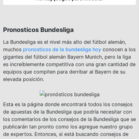
Pronosticos Bundesliga
La Bundesliga es el nivel más alto del fútbol alemán,
muchos
pronosticos de la bundesliga hoy
conocen a los
gigantes del fútbol alemán Bayern Munich, pero la liga
es increíblemente competitiva con una gran cantidad de
equipos que compiten para derribar al Bayern de su
elevada posición.
Esta es la página donde encontrará todos los consejos
de apuestas de la Bundesliga que podría necesitar con
los comentarios de los consejos de la Bundesliga que se
publicarán tan pronto como los agregue nuestro grupo
de expertos. Entonces, si está buscando consejos de