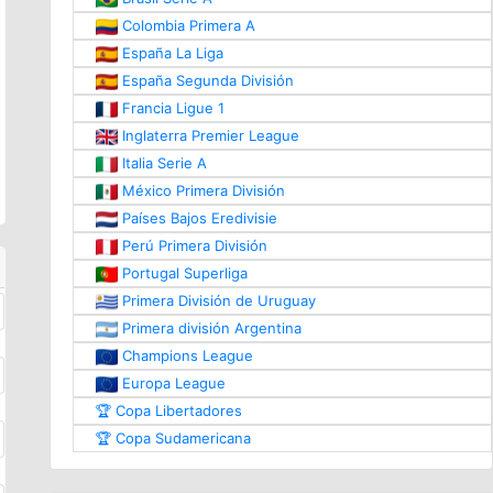
Colombia Primera A
España La Liga
España Segunda División
Francia Ligue 1
Inglaterra Premier League
Italia Serie A
México Primera División
Países Bajos Eredivisie
Perú Primera División
Portugal Superliga
Primera División de Uruguay
Primera división Argentina
Champions League
Europa League
🏆 Copa Libertadores
🏆 Copa Sudamericana