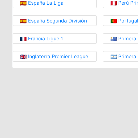
España La Liga
Perú Pri
España Segunda División
Portugal
Francia Ligue 1
Primera 
Inglaterra Premier League
Primera 