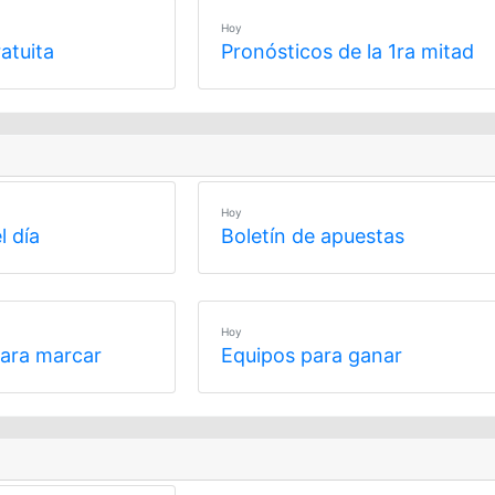
Hoy
atuita
Pronósticos de la 1ra mitad
Hoy
l día
Boletín de apuestas
Hoy
ara marcar
Equipos para ganar