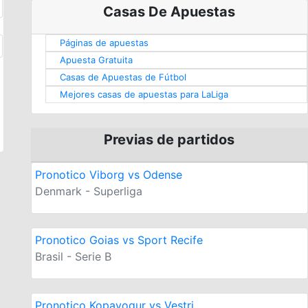
Casas De Apuestas
Páginas de apuestas
Apuesta Gratuita
Casas de Apuestas de Fútbol
Mejores casas de apuestas para LaLiga
Previas de partidos
Pronotico Viborg vs Odense
Denmark - Superliga
Pronotico Goias vs Sport Recife
Brasil - Serie B
Pronotico Kopavogur vs Vestri