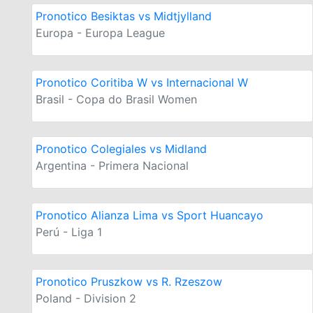
Pronotico Besiktas vs Midtjylland
Europa - Europa League
Pronotico Coritiba W vs Internacional W
Brasil - Copa do Brasil Women
Pronotico Colegiales vs Midland
Argentina - Primera Nacional
Pronotico Alianza Lima vs Sport Huancayo
Perú - Liga 1
Pronotico Pruszkow vs R. Rzeszow
Poland - Division 2