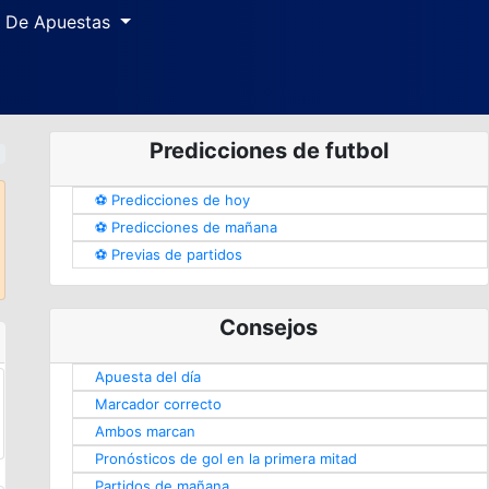
 De Apuestas
Predicciones de futbol
⚽️ Predicciones de hoy
⚽️ Predicciones de mañana
⚽️ Previas de partidos
Consejos
Apuesta del día
Marcador correcto
Ambos marcan
Pronósticos de gol en la primera mitad
Partidos de mañana