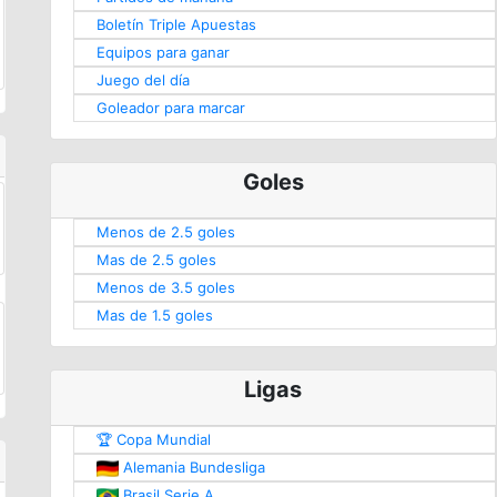
Boletín Triple Apuestas
Equipos para ganar
Juego del día
Goleador para marcar
Goles
Menos de 2.5 goles
Mas de 2.5 goles
Menos de 3.5 goles
Mas de 1.5 goles
Ligas
🏆 Copa Mundial
Alemania Bundesliga
Brasil Serie A