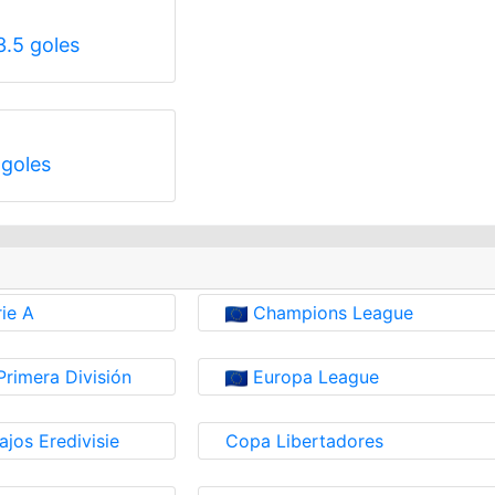
.5 goles
 goles
rie A
Champions League
rimera División
Europa League
ajos Eredivisie
Copa Libertadores