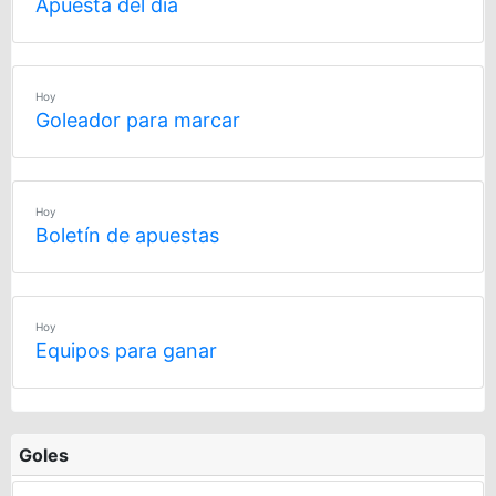
Apuesta del día
Hoy
Goleador para marcar
Hoy
Boletín de apuestas
Hoy
Equipos para ganar
Goles