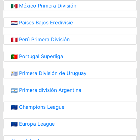
México Primera División
Países Bajos Eredivisie
Perú Primera División
Portugal Superliga
Primera División de Uruguay
Primera división Argentina
Champions League
Europa League