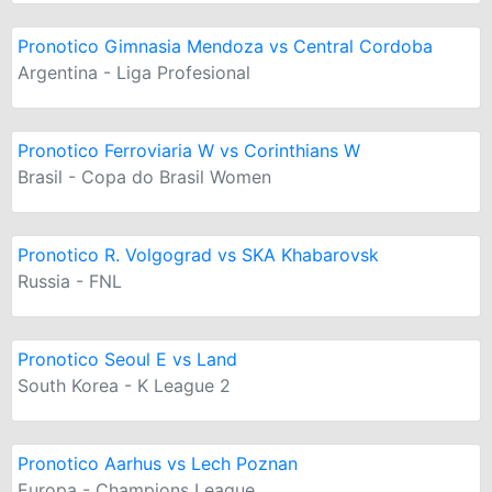
Pronotico Gimnasia Mendoza vs Central Cordoba
Argentina - Liga Profesional
Pronotico Ferroviaria W vs Corinthians W
Brasil - Copa do Brasil Women
Pronotico R. Volgograd vs SKA Khabarovsk
Russia - FNL
Pronotico Seoul E vs Land
South Korea - K League 2
Pronotico Aarhus vs Lech Poznan
Europa - Champions League