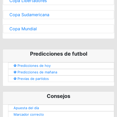
Copa Libertadores
Copa Sudamericana
Copa Mundial
Predicciones de futbol
⚽️ Predicciones de hoy
⚽️ Predicciones de mañana
⚽️ Previas de partidos
Consejos
Apuesta del día
Marcador correcto