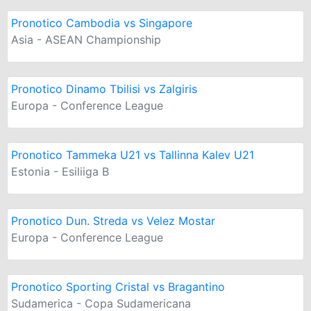
Pronotico Cambodia vs Singapore
Asia - ASEAN Championship
Pronotico Dinamo Tbilisi vs Zalgiris
Europa - Conference League
Pronotico Tammeka U21 vs Tallinna Kalev U21
Estonia - Esiliiga B
Pronotico Dun. Streda vs Velez Mostar
Europa - Conference League
Pronotico Sporting Cristal vs Bragantino
Sudamerica - Copa Sudamericana