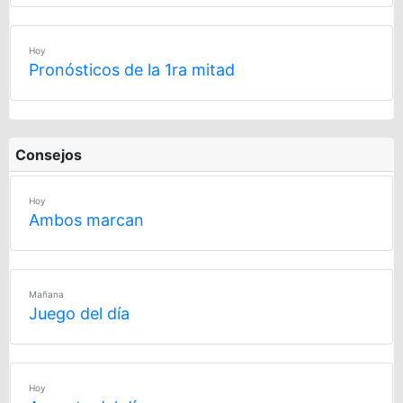
Hoy
Pronósticos de la 1ra mitad
Consejos
Hoy
Ambos marcan
Mañana
Juego del día
Hoy