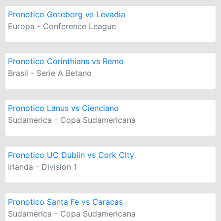
Pronotico Goteborg vs Levadia
Europa - Conference League
Pronotico Corinthians vs Remo
Brasil - Serie A Betano
Pronotico Lanus vs Cienciano
Sudamerica - Copa Sudamericana
Pronotico UC Dublin vs Cork City
Irlanda - Division 1
Pronotico Santa Fe vs Caracas
Sudamerica - Copa Sudamericana