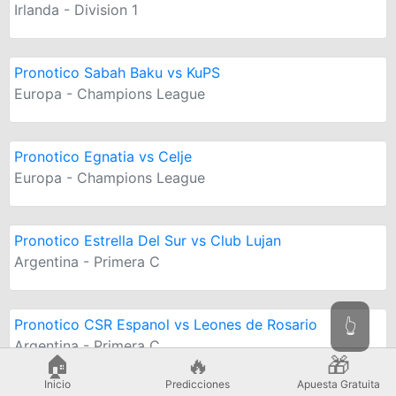
Irlanda - Division 1
Pronotico Sabah Baku vs KuPS
Europa - Champions League
Pronotico Egnatia vs Celje
Europa - Champions League
Pronotico Estrella Del Sur vs Club Lujan
Argentina - Primera C
Pronotico CSR Espanol vs Leones de Rosario
👆
Argentina - Primera C
🏠
🔥
🎁
Inicio
Predicciones
Apuesta Gratuita