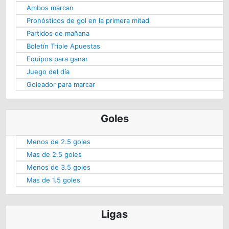
Ambos marcan
Pronósticos de gol en la primera mitad
Partidos de mañana
Boletín Triple Apuestas
Equipos para ganar
Juego del día
Goleador para marcar
Goles
Menos de 2.5 goles
Mas de 2.5 goles
Menos de 3.5 goles
Mas de 1.5 goles
Ligas