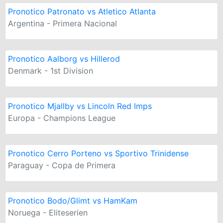
Pronotico Patronato vs Atletico Atlanta
Argentina - Primera Nacional
Pronotico Aalborg vs Hillerod
Denmark - 1st Division
Pronotico Mjallby vs Lincoln Red Imps
Europa - Champions League
Pronotico Cerro Porteno vs Sportivo Trinidense
Paraguay - Copa de Primera
Pronotico Bodo/Glimt vs HamKam
Noruega - Eliteserien