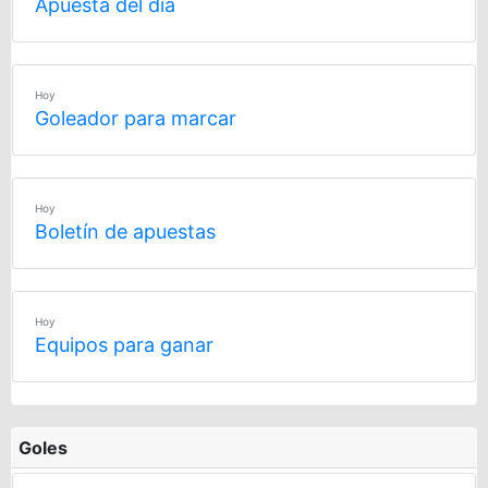
Apuesta del día
Hoy
Goleador para marcar
Hoy
Boletín de apuestas
Hoy
Equipos para ganar
Goles