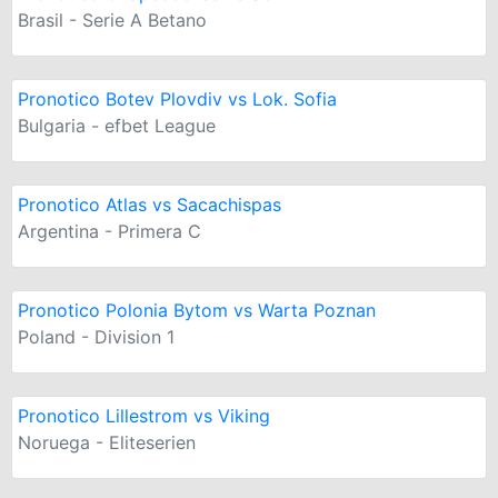
Brasil - Serie A Betano
Pronotico Botev Plovdiv vs Lok. Sofia
Bulgaria - efbet League
Pronotico Atlas vs Sacachispas
Argentina - Primera C
Pronotico Polonia Bytom vs Warta Poznan
Poland - Division 1
Pronotico Lillestrom vs Viking
Noruega - Eliteserien