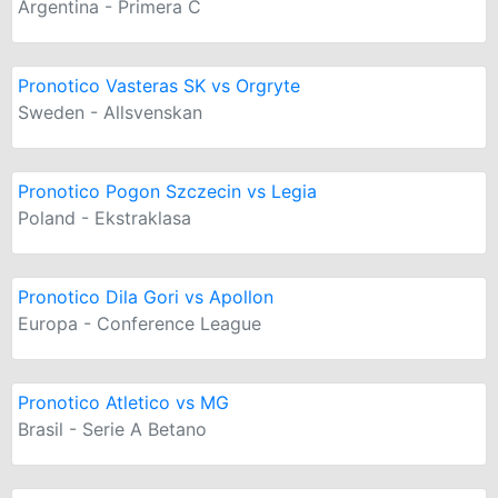
Argentina - Primera C
Pronotico Vasteras SK vs Orgryte
Sweden - Allsvenskan
Pronotico Pogon Szczecin vs Legia
Poland - Ekstraklasa
Pronotico Dila Gori vs Apollon
Europa - Conference League
Pronotico Atletico vs MG
Brasil - Serie A Betano