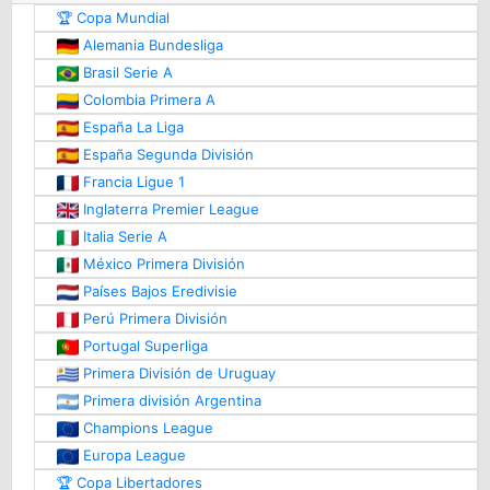
🏆 Copa Mundial
Alemania Bundesliga
Brasil Serie A
Colombia Primera A
España La Liga
España Segunda División
Francia Ligue 1
Inglaterra Premier League
Italia Serie A
México Primera División
Países Bajos Eredivisie
Perú Primera División
Portugal Superliga
Primera División de Uruguay
Primera división Argentina
Champions League
Europa League
🏆 Copa Libertadores