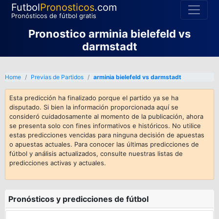
Futbol
Pronosticos
.com
Pronósticos de fútbol gratis
Pronostico arminia bielefeld vs
darmstadt
Home
Previas de Partidos
arminia bielefeld vs darmstadt
Esta predicción ha finalizado porque el partido ya se ha
disputado. Si bien la información proporcionada aquí se
consideró cuidadosamente al momento de la publicación, ahora
se presenta solo con fines informativos e históricos. No utilice
estas predicciones vencidas para ninguna decisión de apuestas
o apuestas actuales. Para conocer las últimas predicciones de
fútbol y análisis actualizados, consulte nuestras listas de
predicciones activas y actuales.
Pronósticos y predicciones de fútbol