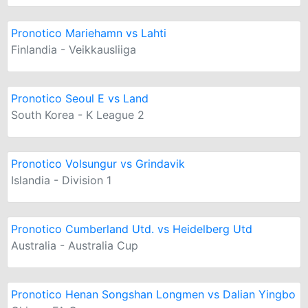
Pronotico Mariehamn vs Lahti
Finlandia - Veikkausliiga
Pronotico Seoul E vs Land
South Korea - K League 2
Pronotico Volsungur vs Grindavik
Islandia - Division 1
Pronotico Cumberland Utd. vs Heidelberg Utd
Australia - Australia Cup
Pronotico Henan Songshan Longmen vs Dalian Yingbo