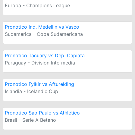
Europa - Champions League
Pronotico Ind. Medellin vs Vasco
Sudamerica - Copa Sudamericana
Pronotico Tacuary vs Dep. Capiata
Paraguay - Division Intermedia
Pronotico Fylkir vs Afturelding
Islandia - Icelandic Cup
Pronotico Sao Paulo vs Athletico
Brasil - Serie A Betano