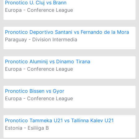
Pronotico U. Cluj vs Brann
Europa - Conference League
Pronotico Deportivo Santani vs Fernando de la Mora
Paraguay - Division Intermedia
Pronotico Aluminij vs Dinamo Tirana
Europa - Conference League
Pronotico Bissen vs Gyor
Europa - Conference League
Pronotico Tammeka U21 vs Tallinna Kalev U21
Estonia - Esiliiga B