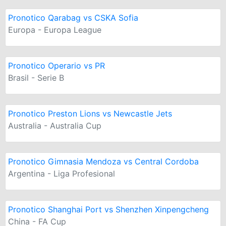
Pronotico Qarabag vs CSKA Sofia
Europa - Europa League
Pronotico Operario vs PR
Brasil - Serie B
Pronotico Preston Lions vs Newcastle Jets
Australia - Australia Cup
Pronotico Gimnasia Mendoza vs Central Cordoba
Argentina - Liga Profesional
Pronotico Shanghai Port vs Shenzhen Xinpengcheng
China - FA Cup