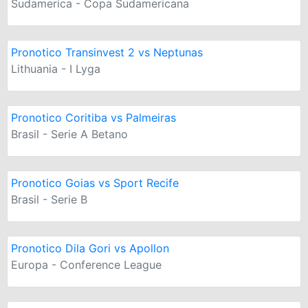
Sudamerica - Copa Sudamericana
Pronotico Transinvest 2 vs Neptunas
Lithuania - I Lyga
Pronotico Coritiba vs Palmeiras
Brasil - Serie A Betano
Pronotico Goias vs Sport Recife
Brasil - Serie B
Pronotico Dila Gori vs Apollon
Europa - Conference League