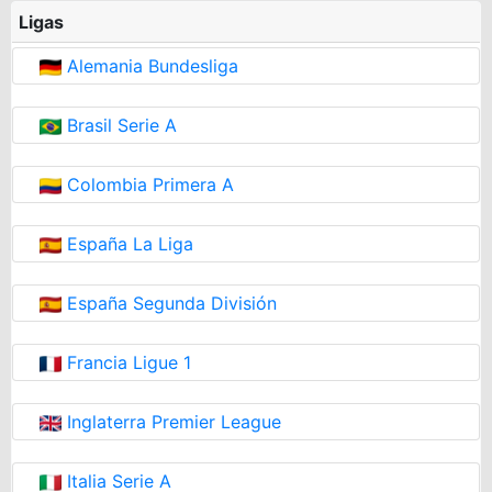
Ligas
Alemania Bundesliga
Brasil Serie A
Colombia Primera A
España La Liga
España Segunda División
Francia Ligue 1
Inglaterra Premier League
Italia Serie A