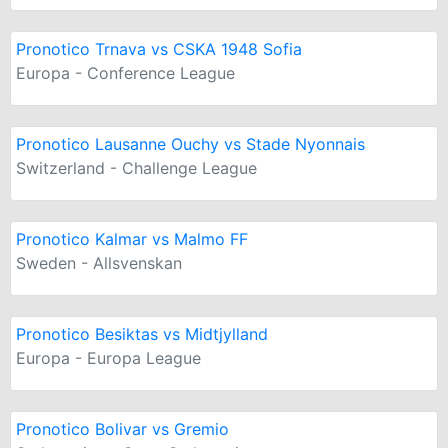
Pronotico Trnava vs CSKA 1948 Sofia
Europa - Conference League
Pronotico Lausanne Ouchy vs Stade Nyonnais
Switzerland - Challenge League
Pronotico Kalmar vs Malmo FF
Sweden - Allsvenskan
Pronotico Besiktas vs Midtjylland
Europa - Europa League
Pronotico Bolivar vs Gremio