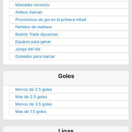
Marcador correcto
Ambos marcan
Pronósticos de gol en la primera mitad
Partidos de mañana
Boletín Triple Apuestas
Equipos para ganar
Juego del día
Goleador para marcar
Goles
Menos de 2.5 goles
Mas de 2.5 goles
Menos de 3.5 goles
Mas de 1.5 goles
Ligas