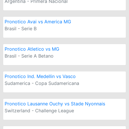
Argentina - Primera Nacional
Pronotico Avai vs America MG
Brasil - Serie B
Pronotico Atletico vs MG
Brasil - Serie A Betano
Pronotico Ind. Medellin vs Vasco
Sudamerica - Copa Sudamericana
Pronotico Lausanne Ouchy vs Stade Nyonnais
Switzerland - Challenge League