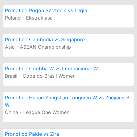
Pronotico Pogon Szczecin vs Legia
Poland - Ekstraklasa
Pronotico Cambodia vs Singapore
Asia - ASEAN Championship
Pronotico Coritiba W vs Internacional W
Brasil - Copa do Brasil Women
Pronotico Henan Songshan Longmen W vs Zhejiang B
W
China - League One Women
Pronotico Paide vs Zira