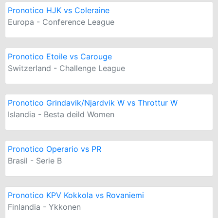
Pronotico HJK vs Coleraine
Europa - Conference League
Pronotico Etoile vs Carouge
Switzerland - Challenge League
Pronotico Grindavik/Njardvik W vs Throttur W
Islandia - Besta deild Women
Pronotico Operario vs PR
Brasil - Serie B
Pronotico KPV Kokkola vs Rovaniemi
Finlandia - Ykkonen