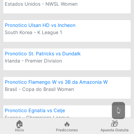
Estados Unidos - NWSL Women
Pronotico Ulsan HD vs Incheon
South Korea - K League 1
Pronotico St. Patricks vs Dundalk
Irlanda - Premier Division
Pronotico Flamengo W vs 3B da Amazonia W
Brasil - Copa do Brasil Women
Pronotico Egnatia vs Celje
👆
Europa - Champions League
🏠
🔥
🎁
Inicio
Predicciones
Apuesta Gratuita