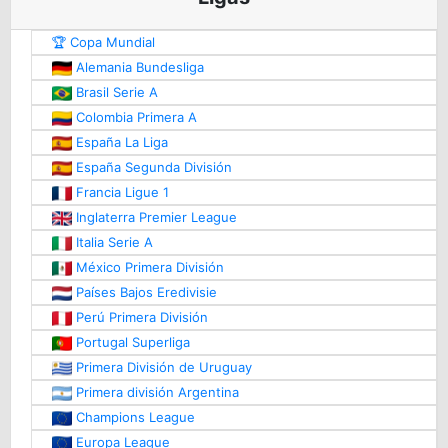
🏆 Copa Mundial
Alemania Bundesliga
Brasil Serie A
Colombia Primera A
España La Liga
España Segunda División
Francia Ligue 1
Inglaterra Premier League
Italia Serie A
México Primera División
Países Bajos Eredivisie
Perú Primera División
Portugal Superliga
Primera División de Uruguay
Primera división Argentina
Champions League
Europa League