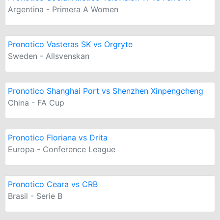
Argentina - Primera A Women
Pronotico Vasteras SK vs Orgryte
Sweden - Allsvenskan
Pronotico Shanghai Port vs Shenzhen Xinpengcheng
China - FA Cup
Pronotico Floriana vs Drita
Europa - Conference League
Pronotico Ceara vs CRB
Brasil - Serie B