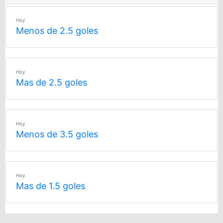
Hoy
Menos de 2.5 goles
Hoy
Mas de 2.5 goles
Hoy
Menos de 3.5 goles
Hoy
Mas de 1.5 goles