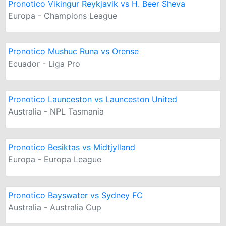
Pronotico Vikingur Reykjavik vs H. Beer Sheva
Europa - Champions League
Pronotico Mushuc Runa vs Orense
Ecuador - Liga Pro
Pronotico Launceston vs Launceston United
Australia - NPL Tasmania
Pronotico Besiktas vs Midtjylland
Europa - Europa League
Pronotico Bayswater vs Sydney FC
Australia - Australia Cup