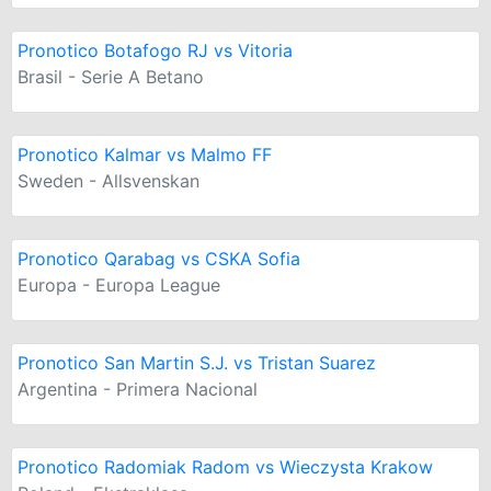
Pronotico Botafogo RJ vs Vitoria
Brasil - Serie A Betano
Pronotico Kalmar vs Malmo FF
Sweden - Allsvenskan
Pronotico Qarabag vs CSKA Sofia
Europa - Europa League
Pronotico San Martin S.J. vs Tristan Suarez
Argentina - Primera Nacional
Pronotico Radomiak Radom vs Wieczysta Krakow