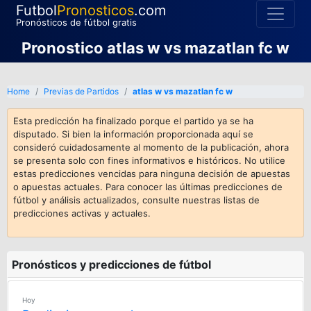
Futbol
Pronosticos
.com
Pronósticos de fútbol gratis
Pronostico atlas w vs mazatlan fc w
Home
Previas de Partidos
atlas w vs mazatlan fc w
Esta predicción ha finalizado porque el partido ya se ha
disputado. Si bien la información proporcionada aquí se
consideró cuidadosamente al momento de la publicación, ahora
se presenta solo con fines informativos e históricos. No utilice
estas predicciones vencidas para ninguna decisión de apuestas
o apuestas actuales. Para conocer las últimas predicciones de
fútbol y análisis actualizados, consulte nuestras listas de
predicciones activas y actuales.
Pronósticos y predicciones de fútbol
Hoy