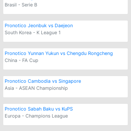
Brasil - Serie B
Pronotico Jeonbuk vs Daejeon
South Korea - K League 1
Pronotico Yunnan Yukun vs Chengdu Rongcheng
China - FA Cup
Pronotico Cambodia vs Singapore
Asia - ASEAN Championship
Pronotico Sabah Baku vs KuPS
Europa - Champions League