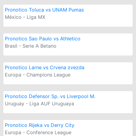
Pronotico Toluca vs UNAM Pumas
México - Liga MX
Pronotico Sao Paulo vs Athletico
Brasil - Serie A Betano
Pronotico Larne vs Crvena zvezda
Europa - Champions League
Pronotico Defensor Sp. vs Liverpool M.
Uruguay - Liga AUF Uruguaya
Pronotico Rijeka vs Derry City
Europa - Conference League