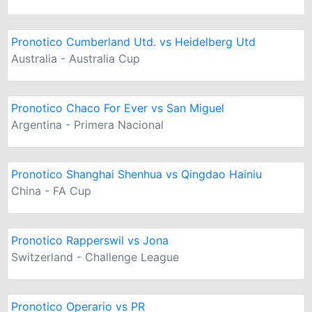
Pronotico Cumberland Utd. vs Heidelberg Utd
Australia - Australia Cup
Pronotico Chaco For Ever vs San Miguel
Argentina - Primera Nacional
Pronotico Shanghai Shenhua vs Qingdao Hainiu
China - FA Cup
Pronotico Rapperswil vs Jona
Switzerland - Challenge League
Pronotico Operario vs PR