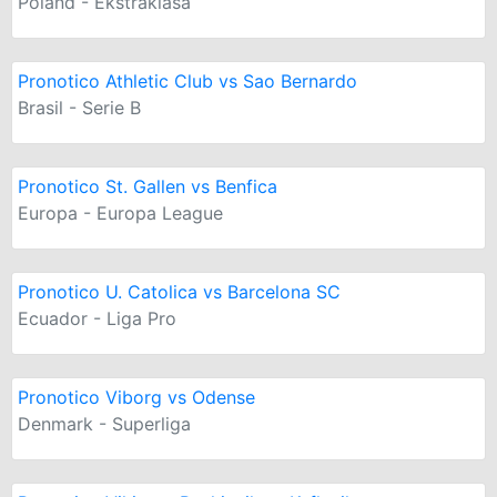
Poland - Ekstraklasa
Pronotico Athletic Club vs Sao Bernardo
Brasil - Serie B
Pronotico St. Gallen vs Benfica
Europa - Europa League
Pronotico U. Catolica vs Barcelona SC
Ecuador - Liga Pro
Pronotico Viborg vs Odense
Denmark - Superliga