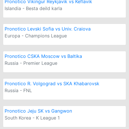
Pronotico Vikingur Reykjavik vs Keflavik
Islandia - Besta deild karla
Pronotico Levski Sofia vs Univ. Craiova
Europa - Champions League
Pronotico CSKA Moscow vs Baltika
Russia - Premier League
Pronotico R. Volgograd vs SKA Khabarovsk
Russia - FNL
Pronotico Jeju SK vs Gangwon
South Korea - K League 1