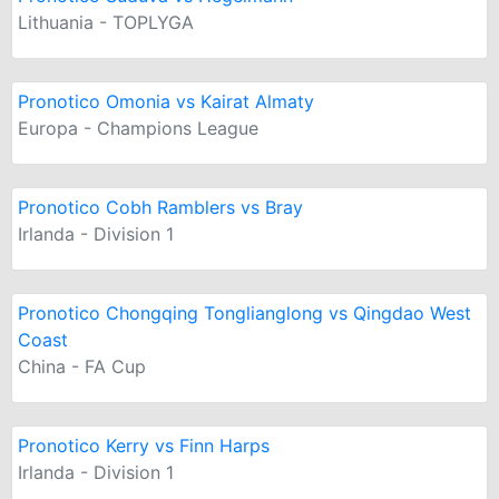
Lithuania - TOPLYGA
Pronotico Omonia vs Kairat Almaty
Europa - Champions League
Pronotico Cobh Ramblers vs Bray
Irlanda - Division 1
Pronotico Chongqing Tonglianglong vs Qingdao West
Coast
China - FA Cup
Pronotico Kerry vs Finn Harps
Irlanda - Division 1