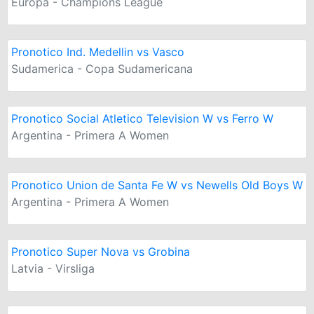
Europa - Champions League
Pronotico Ind. Medellin vs Vasco
Sudamerica - Copa Sudamericana
Pronotico Social Atletico Television W vs Ferro W
Argentina - Primera A Women
Pronotico Union de Santa Fe W vs Newells Old Boys W
Argentina - Primera A Women
Pronotico Super Nova vs Grobina
Latvia - Virsliga