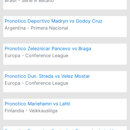
Brasil - Serie A Betano
Pronotico Deportivo Madryn vs Godoy Cruz
Argentina - Primera Nacional
Pronotico Zeleznicar Pancevo vs Braga
Europa - Conference League
Pronotico Dun. Streda vs Velez Mostar
Europa - Conference League
Pronotico Mariehamn vs Lahti
Finlandia - Veikkausliiga