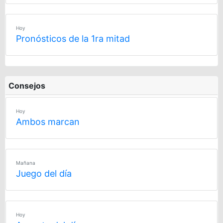
Hoy
Pronósticos de la 1ra mitad
Consejos
Hoy
Ambos marcan
Mañana
Juego del día
Hoy