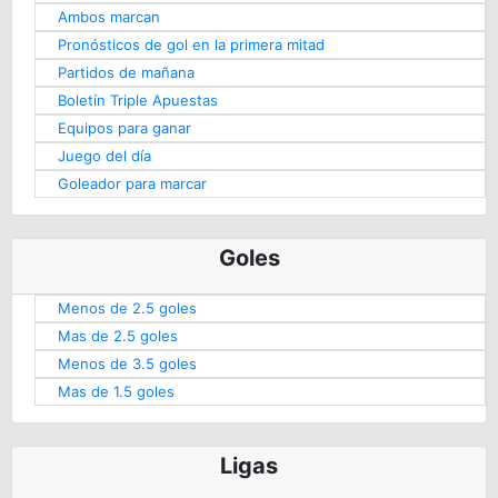
Ambos marcan
Pronósticos de gol en la primera mitad
Partidos de mañana
Boletín Triple Apuestas
Equipos para ganar
Juego del día
Goleador para marcar
Goles
Menos de 2.5 goles
Mas de 2.5 goles
Menos de 3.5 goles
Mas de 1.5 goles
Ligas