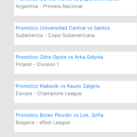
Argentina - Primera Nacional
Pronotico Universidad Central vs Santos
Sudamerica - Copa Sudamericana
Pronotico Odra Opole vs Arka Gdynia
Poland - Division 1
Pronotico Klaksvik vs Kauno Zalgiris
Europa - Champions League
Pronotico Botev Plovdiv vs Lok. Sofia
Bulgaria - efbet League