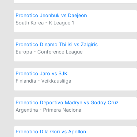
Pronotico Jeonbuk vs Daejeon
South Korea - K League 1
Pronotico Dinamo Tbilisi vs Zalgiris
Europa - Conference League
Pronotico Jaro vs SJK
Finlandia - Veikkausliiga
Pronotico Deportivo Madryn vs Godoy Cruz
Argentina - Primera Nacional
Pronotico Dila Gori vs Apollon