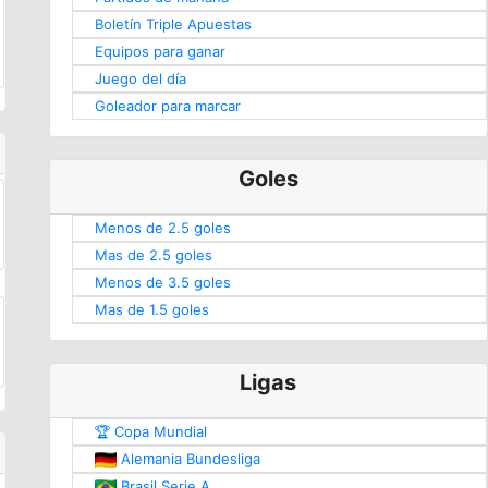
Boletín Triple Apuestas
Equipos para ganar
Juego del día
Goleador para marcar
Goles
Menos de 2.5 goles
Mas de 2.5 goles
Menos de 3.5 goles
Mas de 1.5 goles
Ligas
🏆 Copa Mundial
Alemania Bundesliga
Brasil Serie A