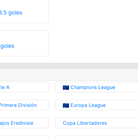
.5 goles
 goles
rie A
Champions League
rimera División
Europa League
ajos Eredivisie
Copa Libertadores