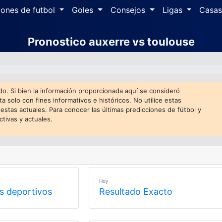
iones de futbol
Goles
Consejos
Ligas
Casas
Pronostico auxerre vs toulouse
ado. Si bien la información proporcionada aquí se consideró
solo con fines informativos e históricos. No utilice estas
stas actuales. Para conocer las últimas predicciones de fútbol y
ctivas y actuales.
Hoy
s deportivos
Resultado Exacto