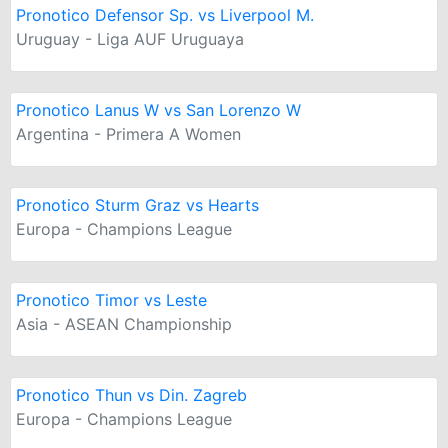
Pronotico Defensor Sp. vs Liverpool M.
Uruguay - Liga AUF Uruguaya
Pronotico Lanus W vs San Lorenzo W
Argentina - Primera A Women
Pronotico Sturm Graz vs Hearts
Europa - Champions League
Pronotico Timor vs Leste
Asia - ASEAN Championship
Pronotico Thun vs Din. Zagreb
Europa - Champions League