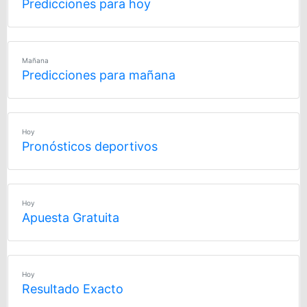
Predicciones para hoy
Mañana
Predicciones para mañana
Hoy
Pronósticos deportivos
Hoy
Apuesta Gratuita
Hoy
Resultado Exacto