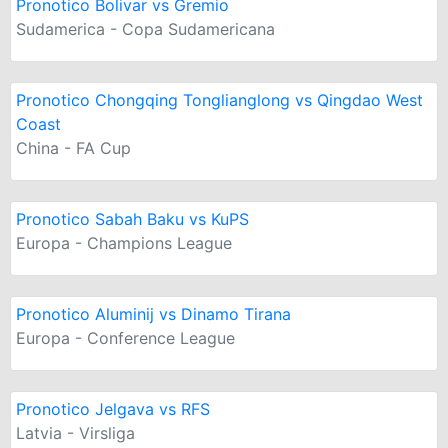
Pronotico Bolivar vs Gremio
Sudamerica - Copa Sudamericana
Pronotico Chongqing Tonglianglong vs Qingdao West
Coast
China - FA Cup
Pronotico Sabah Baku vs KuPS
Europa - Champions League
Pronotico Aluminij vs Dinamo Tirana
Europa - Conference League
Pronotico Jelgava vs RFS
Latvia - Virsliga