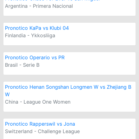
Argentina - Primera Nacional
Pronotico KaPa vs Klubi 04
Finlandia - Ykkosliiga
Pronotico Operario vs PR
Brasil - Serie B
Pronotico Henan Songshan Longmen W vs Zhejiang B
W
China - League One Women
Pronotico Rapperswil vs Jona
Switzerland - Challenge League