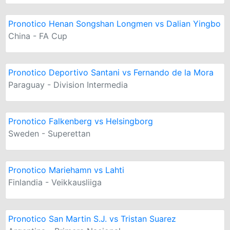
Pronotico Henan Songshan Longmen vs Dalian Yingbo
China - FA Cup
Pronotico Deportivo Santani vs Fernando de la Mora
Paraguay - Division Intermedia
Pronotico Falkenberg vs Helsingborg
Sweden - Superettan
Pronotico Mariehamn vs Lahti
Finlandia - Veikkausliiga
Pronotico San Martin S.J. vs Tristan Suarez