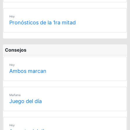
Hoy
Pronósticos de la 1ra mitad
Consejos
Hoy
Ambos marcan
Mañana
Juego del día
Hoy