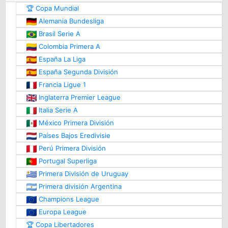
🏆 Copa Mundial
Alemania Bundesliga
Brasil Serie A
Colombia Primera A
España La Liga
España Segunda División
Francia Ligue 1
Inglaterra Premier League
Italia Serie A
México Primera División
Países Bajos Eredivisie
Perú Primera División
Portugal Superliga
Primera División de Uruguay
Primera división Argentina
Champions League
Europa League
🏆 Copa Libertadores