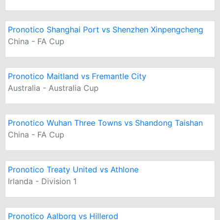
Pronotico Shanghai Port vs Shenzhen Xinpengcheng
China - FA Cup
Pronotico Maitland vs Fremantle City
Australia - Australia Cup
Pronotico Wuhan Three Towns vs Shandong Taishan
China - FA Cup
Pronotico Treaty United vs Athlone
Irlanda - Division 1
Pronotico Aalborg vs Hillerod