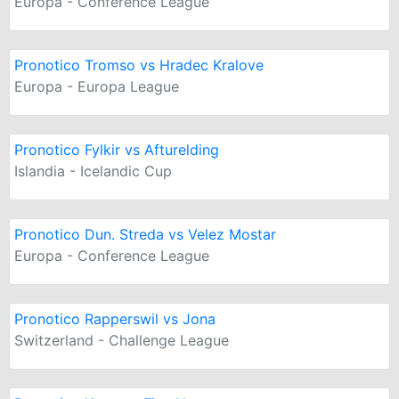
Europa - Conference League
Pronotico Tromso vs Hradec Kralove
Europa - Europa League
Pronotico Fylkir vs Afturelding
Islandia - Icelandic Cup
Pronotico Dun. Streda vs Velez Mostar
Europa - Conference League
Pronotico Rapperswil vs Jona
Switzerland - Challenge League