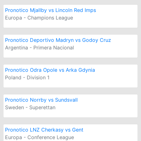
Pronotico Mjallby vs Lincoln Red Imps
Europa - Champions League
Pronotico Deportivo Madryn vs Godoy Cruz
Argentina - Primera Nacional
Pronotico Odra Opole vs Arka Gdynia
Poland - Division 1
Pronotico Norrby vs Sundsvall
Sweden - Superettan
Pronotico LNZ Cherkasy vs Gent
Europa - Conference League