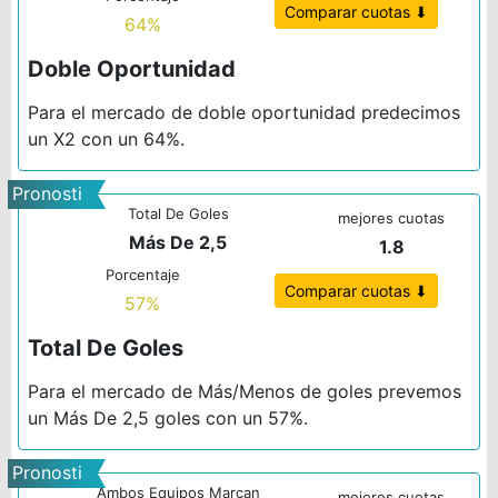
Comparar cuotas ⬇
64%
Doble Oportunidad
Para el mercado de doble oportunidad predecimos
un X2 con un 64%.
Pronosti
Total De Goles
co 3
mejores cuotas
Más De 2,5
1.8
Porcentaje
Comparar cuotas ⬇
57%
Total De Goles
Para el mercado de Más/Menos de goles prevemos
un Más De 2,5 goles con un 57%.
Pronosti
Ambos Equipos Marcan
mejores cuotas