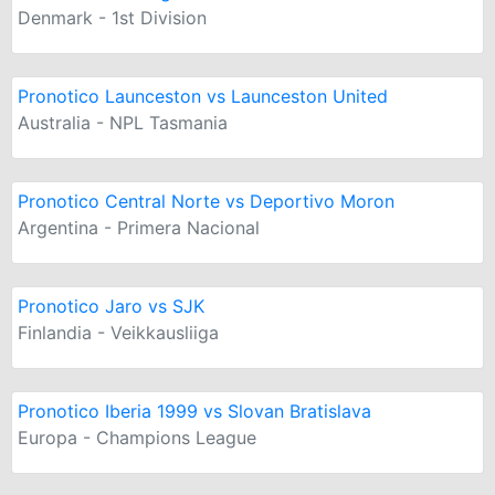
Denmark - 1st Division
Pronotico Launceston vs Launceston United
Australia - NPL Tasmania
Pronotico Central Norte vs Deportivo Moron
Argentina - Primera Nacional
Pronotico Jaro vs SJK
Finlandia - Veikkausliiga
Pronotico Iberia 1999 vs Slovan Bratislava
Europa - Champions League