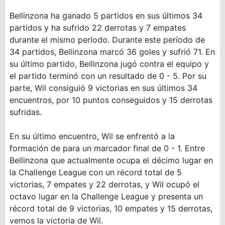
Bellinzona ha ganado 5 partidos en sus últimos 34
partidos y ha sufrido 22 derrotas y 7 empates
durante el mismo período. Durante este período de
34 partidos, Bellinzona marcó 36 goles y sufrió 71. En
su último partido, Bellinzona jugó contra el equipo y
el partido terminó con un resultado de 0 - 5. Por su
parte, Wil consiguió 9 victorias en sus últimos 34
encuentros, por 10 puntos conseguidos y 15 derrotas
sufridas.
En su último encuentro, Wil se enfrentó a la
formación de para un marcador final de 0 - 1. Entre
Bellinzona que actualmente ocupa el décimo lugar en
la Challenge League con un récord total de 5
victorias, 7 empates y 22 derrotas, y Wil ocupó el
octavo lugar en la Challenge League y presenta un
récord total de 9 victorias, 10 empates y 15 derrotas,
vemos la victoria de Wil.