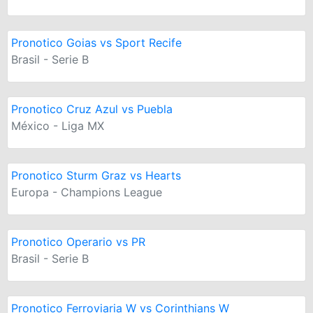
Pronotico Goias vs Sport Recife
Brasil - Serie B
Pronotico Cruz Azul vs Puebla
México - Liga MX
Pronotico Sturm Graz vs Hearts
Europa - Champions League
Pronotico Operario vs PR
Brasil - Serie B
Pronotico Ferroviaria W vs Corinthians W