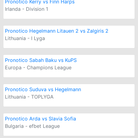
Pronotico Kerry vs Finn Harps
Irlanda - Division 1
Pronotico Hegelmann Litauen 2 vs Zalgiris 2
Lithuania - I Lyga
Pronotico Sabah Baku vs KuPS
Europa - Champions League
Pronotico Suduva vs Hegelmann
Lithuania - TOPLYGA
Pronotico Arda vs Slavia Sofia
Bulgaria - efbet League