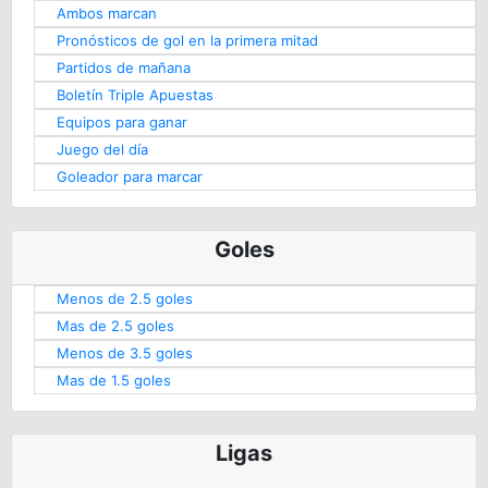
Ambos marcan
Pronósticos de gol en la primera mitad
Partidos de mañana
Boletín Triple Apuestas
Equipos para ganar
Juego del día
Goleador para marcar
Goles
Menos de 2.5 goles
Mas de 2.5 goles
Menos de 3.5 goles
Mas de 1.5 goles
Ligas