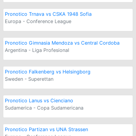
Pronotico Trnava vs CSKA 1948 Sofia
Europa - Conference League
Pronotico Gimnasia Mendoza vs Central Cordoba
Argentina - Liga Profesional
Pronotico Falkenberg vs Helsingborg
Sweden - Superettan
Pronotico Lanus vs Cienciano
Sudamerica - Copa Sudamericana
Pronotico Partizan vs UNA Strassen