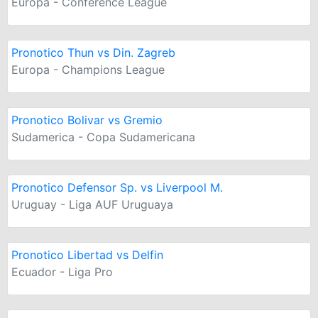
Europa - Conference League
Pronotico Thun vs Din. Zagreb
Europa - Champions League
Pronotico Bolivar vs Gremio
Sudamerica - Copa Sudamericana
Pronotico Defensor Sp. vs Liverpool M.
Uruguay - Liga AUF Uruguaya
Pronotico Libertad vs Delfin
Ecuador - Liga Pro