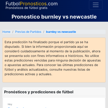
Futbol
Pronosticos
.com
Pronósticos de fútbol gratis
Pronostico burnley vs newcastle
Home
Previas de Partidos
burnley vs newcastle
Esta predicción ha finalizado porque el partido ya se ha
disputado. Si bien la información proporcionada aquí se
consideró cuidadosamente al momento de la publicación, ahora
se presenta solo con fines informativos e históricos. No utilice
estas predicciones vencidas para ninguna decisión de apuestas
o apuestas actuales. Para conocer las últimas predicciones de
fútbol y análisis actualizados, consulte nuestras listas de
predicciones activas y actuales.
Pronósticos y predicciones de fútbol
Hoy