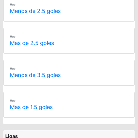
Hoy
Menos de 2.5 goles
Hoy
Mas de 2.5 goles
Hoy
Menos de 3.5 goles
Hoy
Mas de 1.5 goles
Ligas