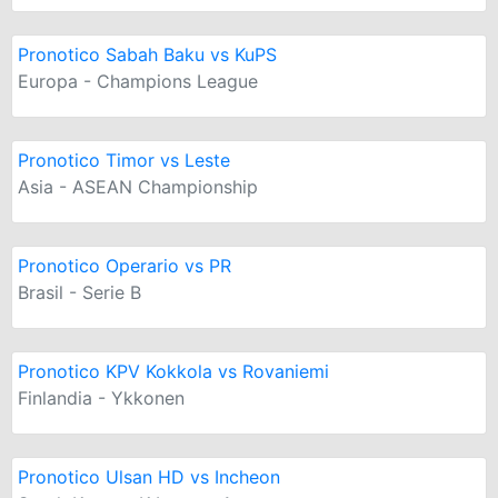
Pronotico Sabah Baku vs KuPS
Europa - Champions League
Pronotico Timor vs Leste
Asia - ASEAN Championship
Pronotico Operario vs PR
Brasil - Serie B
Pronotico KPV Kokkola vs Rovaniemi
Finlandia - Ykkonen
Pronotico Ulsan HD vs Incheon