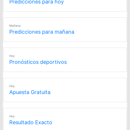
Predicciones para hoy
Mañana
Predicciones para mañana
Hoy
Pronósticos deportivos
Hoy
Apuesta Gratuita
Hoy
Resultado Exacto