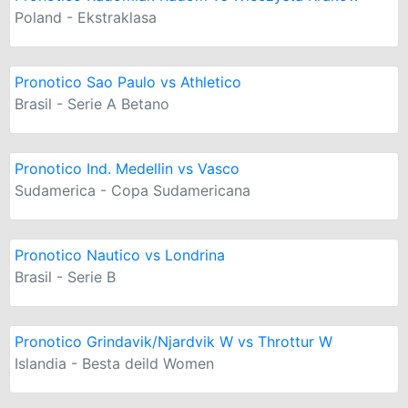
Poland - Ekstraklasa
Pronotico Sao Paulo vs Athletico
Brasil - Serie A Betano
Pronotico Ind. Medellin vs Vasco
Sudamerica - Copa Sudamericana
Pronotico Nautico vs Londrina
Brasil - Serie B
Pronotico Grindavik/Njardvik W vs Throttur W
Islandia - Besta deild Women