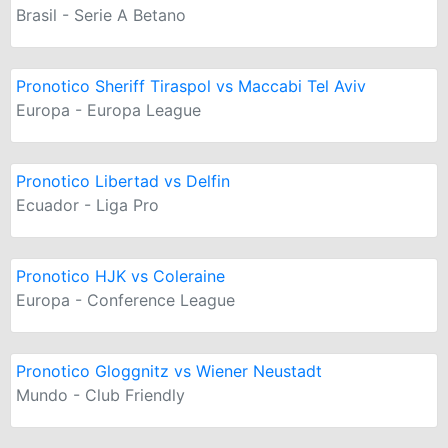
Brasil - Serie A Betano
Pronotico Sheriff Tiraspol vs Maccabi Tel Aviv
Europa - Europa League
Pronotico Libertad vs Delfin
Ecuador - Liga Pro
Pronotico HJK vs Coleraine
Europa - Conference League
Pronotico Gloggnitz vs Wiener Neustadt
Mundo - Club Friendly