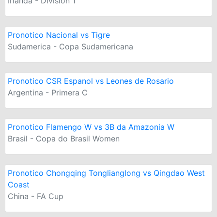
Irlanda - Division 1
Pronotico Nacional vs Tigre
Sudamerica - Copa Sudamericana
Pronotico CSR Espanol vs Leones de Rosario
Argentina - Primera C
Pronotico Flamengo W vs 3B da Amazonia W
Brasil - Copa do Brasil Women
Pronotico Chongqing Tonglianglong vs Qingdao West
Coast
China - FA Cup