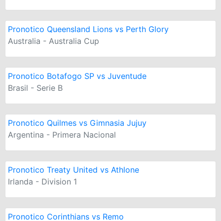
Pronotico Queensland Lions vs Perth Glory
Australia - Australia Cup
Pronotico Botafogo SP vs Juventude
Brasil - Serie B
Pronotico Quilmes vs Gimnasia Jujuy
Argentina - Primera Nacional
Pronotico Treaty United vs Athlone
Irlanda - Division 1
Pronotico Corinthians vs Remo