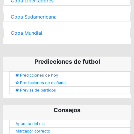
Copa Libertadores
Copa Sudamericana
Copa Mundial
Predicciones de futbol
⚽️ Predicciones de hoy
⚽️ Predicciones de mañana
⚽️ Previas de partidos
Consejos
Apuesta del día
Marcador correcto