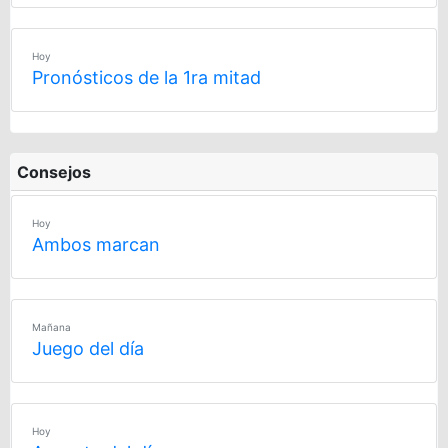
Hoy
Pronósticos de la 1ra mitad
Consejos
Hoy
Ambos marcan
Mañana
Juego del día
Hoy