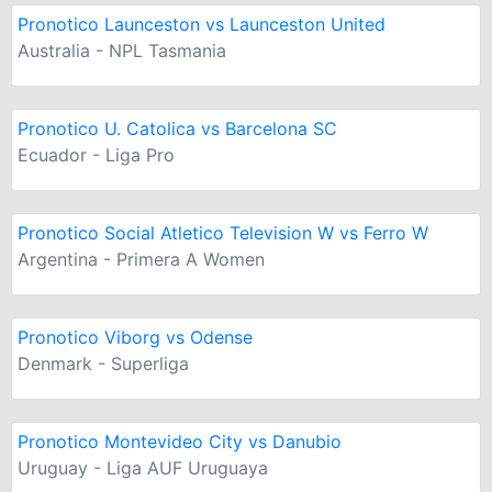
Pronotico Launceston vs Launceston United
Australia - NPL Tasmania
Pronotico U. Catolica vs Barcelona SC
Ecuador - Liga Pro
Pronotico Social Atletico Television W vs Ferro W
Argentina - Primera A Women
Pronotico Viborg vs Odense
Denmark - Superliga
Pronotico Montevideo City vs Danubio
Uruguay - Liga AUF Uruguaya