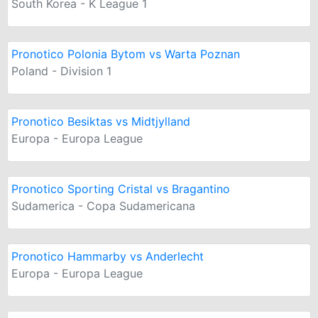
South Korea - K League 1
Pronotico Polonia Bytom vs Warta Poznan
Poland - Division 1
Pronotico Besiktas vs Midtjylland
Europa - Europa League
Pronotico Sporting Cristal vs Bragantino
Sudamerica - Copa Sudamericana
Pronotico Hammarby vs Anderlecht
Europa - Europa League