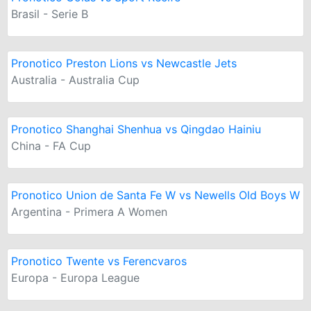
Brasil - Serie B
Pronotico Preston Lions vs Newcastle Jets
Australia - Australia Cup
Pronotico Shanghai Shenhua vs Qingdao Hainiu
China - FA Cup
Pronotico Union de Santa Fe W vs Newells Old Boys W
Argentina - Primera A Women
Pronotico Twente vs Ferencvaros
Europa - Europa League