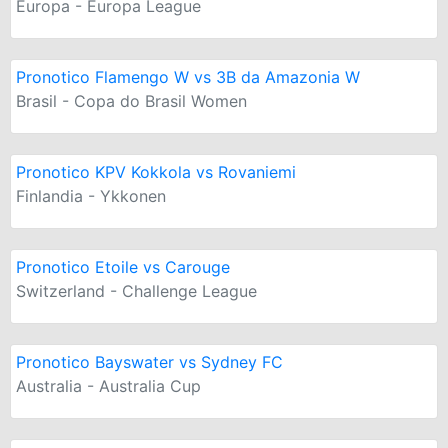
Europa - Europa League
Pronotico Flamengo W vs 3B da Amazonia W
Brasil - Copa do Brasil Women
Pronotico KPV Kokkola vs Rovaniemi
Finlandia - Ykkonen
Pronotico Etoile vs Carouge
Switzerland - Challenge League
Pronotico Bayswater vs Sydney FC
Australia - Australia Cup