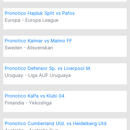
Pronotico Hajduk Split vs Pafos
Europa - Europa League
Pronotico Kalmar vs Malmo FF
Sweden - Allsvenskan
Pronotico Defensor Sp. vs Liverpool M.
Uruguay - Liga AUF Uruguaya
Pronotico KaPa vs Klubi 04
Finlandia - Ykkosliiga
Pronotico Cumberland Utd. vs Heidelberg Utd