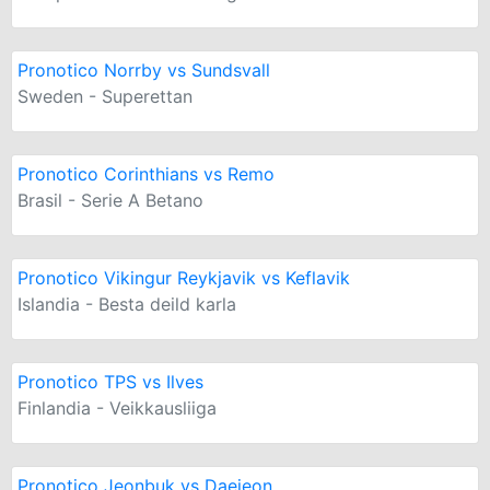
Pronotico Norrby vs Sundsvall
Sweden - Superettan
Pronotico Corinthians vs Remo
Brasil - Serie A Betano
Pronotico Vikingur Reykjavik vs Keflavik
Islandia - Besta deild karla
Pronotico TPS vs Ilves
Finlandia - Veikkausliiga
Pronotico Jeonbuk vs Daejeon