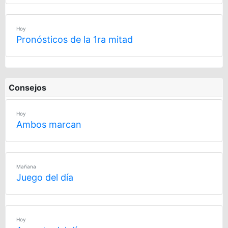
Hoy
Pronósticos de la 1ra mitad
Consejos
Hoy
Ambos marcan
Mañana
Juego del día
Hoy