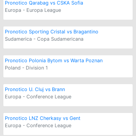
Pronotico Qarabag vs CSKA Sofia
Europa - Europa League
Pronotico Sporting Cristal vs Bragantino
Sudamerica - Copa Sudamericana
Pronotico Polonia Bytom vs Warta Poznan
Poland - Division 1
Pronotico U. Cluj vs Brann
Europa - Conference League
Pronotico LNZ Cherkasy vs Gent
Europa - Conference League