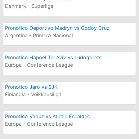
Denmark - Superliga
Pronotico Deportivo Madryn vs Godoy Cruz
Argentina - Primera Nacional
Pronotico Hapoel Tel Aviv vs Ludogorets
Europa - Conference League
Pronotico Jaro vs SJK
Finlandia - Veikkausliiga
Pronotico Vaduz vs Atletic Escaldes
Europa - Conference League