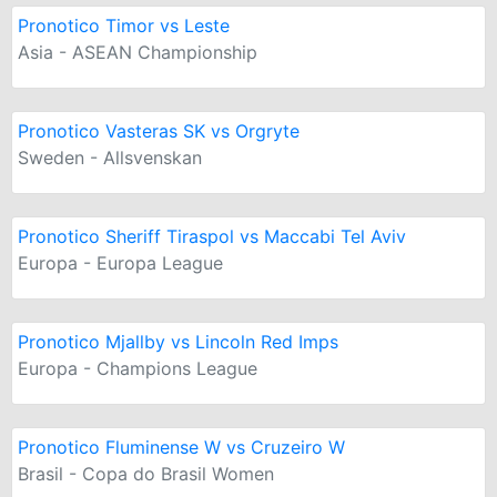
Pronotico Timor vs Leste
Asia - ASEAN Championship
Pronotico Vasteras SK vs Orgryte
Sweden - Allsvenskan
Pronotico Sheriff Tiraspol vs Maccabi Tel Aviv
Europa - Europa League
Pronotico Mjallby vs Lincoln Red Imps
Europa - Champions League
Pronotico Fluminense W vs Cruzeiro W
Brasil - Copa do Brasil Women