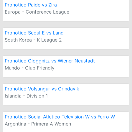
Pronotico Paide vs Zira
Europa - Conference League
Pronotico Seoul E vs Land
South Korea - K League 2
Pronotico Gloggnitz vs Wiener Neustadt
Mundo - Club Friendly
Pronotico Volsungur vs Grindavik
Islandia - Division 1
Pronotico Social Atletico Television W vs Ferro W
Argentina - Primera A Women