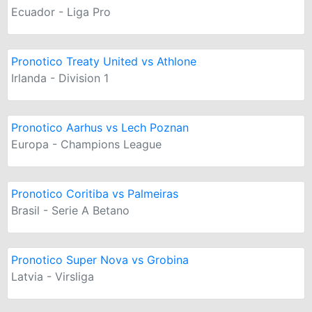
Ecuador - Liga Pro
Pronotico Treaty United vs Athlone
Irlanda - Division 1
Pronotico Aarhus vs Lech Poznan
Europa - Champions League
Pronotico Coritiba vs Palmeiras
Brasil - Serie A Betano
Pronotico Super Nova vs Grobina
Latvia - Virsliga