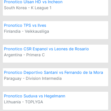
Pronotico Ulsan HD vs Incheon
South Korea - K League 1
Pronotico TPS vs Ilves
Finlandia - Veikkausliiga
Pronotico CSR Espanol vs Leones de Rosario
Argentina - Primera C
Pronotico Deportivo Santani vs Fernando de la Mora
Paraguay - Division Intermedia
Pronotico Suduva vs Hegelmann
Lithuania - TOPLYGA