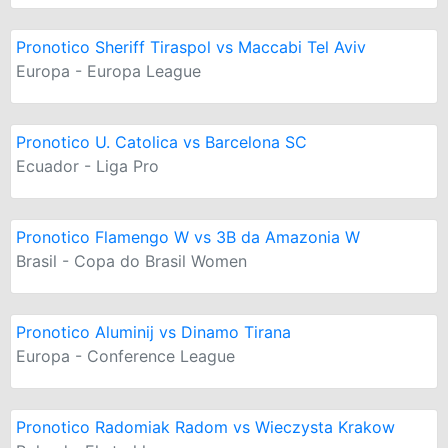
Pronotico Sheriff Tiraspol vs Maccabi Tel Aviv
Europa - Europa League
Pronotico U. Catolica vs Barcelona SC
Ecuador - Liga Pro
Pronotico Flamengo W vs 3B da Amazonia W
Brasil - Copa do Brasil Women
Pronotico Aluminij vs Dinamo Tirana
Europa - Conference League
Pronotico Radomiak Radom vs Wieczysta Krakow