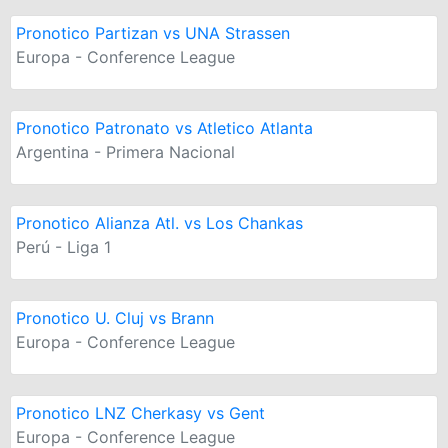
Pronotico Partizan vs UNA Strassen
Europa - Conference League
Pronotico Patronato vs Atletico Atlanta
Argentina - Primera Nacional
Pronotico Alianza Atl. vs Los Chankas
Perú - Liga 1
Pronotico U. Cluj vs Brann
Europa - Conference League
Pronotico LNZ Cherkasy vs Gent
Europa - Conference League