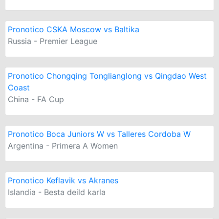
Pronotico CSKA Moscow vs Baltika
Russia - Premier League
Pronotico Chongqing Tonglianglong vs Qingdao West
Coast
China - FA Cup
Pronotico Boca Juniors W vs Talleres Cordoba W
Argentina - Primera A Women
Pronotico Keflavik vs Akranes
Islandia - Besta deild karla