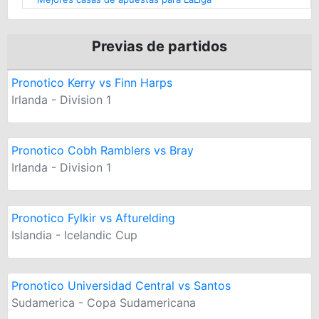
Previas de partidos
Pronotico Kerry vs Finn Harps
Irlanda - Division 1
Pronotico Cobh Ramblers vs Bray
Irlanda - Division 1
Pronotico Fylkir vs Afturelding
Islandia - Icelandic Cup
Pronotico Universidad Central vs Santos
Sudamerica - Copa Sudamericana