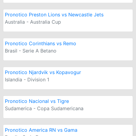
Pronotico Preston Lions vs Newcastle Jets
Australia - Australia Cup
Pronotico Corinthians vs Remo
Brasil - Serie A Betano
Pronotico Njardvik vs Kopavogur
Islandia - Division 1
Pronotico Nacional vs Tigre
Sudamerica - Copa Sudamericana
Pronotico America RN vs Gama