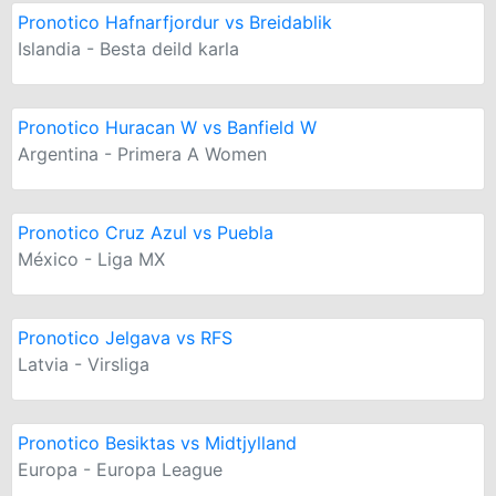
Pronotico Hafnarfjordur vs Breidablik
Islandia - Besta deild karla
Pronotico Huracan W vs Banfield W
Argentina - Primera A Women
Pronotico Cruz Azul vs Puebla
México - Liga MX
Pronotico Jelgava vs RFS
Latvia - Virsliga
Pronotico Besiktas vs Midtjylland
Europa - Europa League