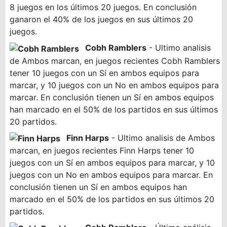
8 juegos en los últimos 20 juegos. En conclusión
ganaron el 40% de los juegos en sus últimos 20
juegos.
Cobh Ramblers
- Ultimo analisis
de Ambos marcan, en juegos recientes Cobh Ramblers
tener 10 juegos con un Sí en ambos equipos para
marcar, y 10 juegos con un No en ambos equipos para
marcar. En conclusión tienen un Sí en ambos equipos
han marcado en el 50% de los partidos en sus últimos
20 partidos.
Finn Harps
- Ultimo analisis de Ambos
marcan, en juegos recientes Finn Harps tener 10
juegos con un Sí en ambos equipos para marcar, y 10
juegos con un No en ambos equipos para marcar. En
conclusión tienen un Sí en ambos equipos han
marcado en el 50% de los partidos en sus últimos 20
partidos.