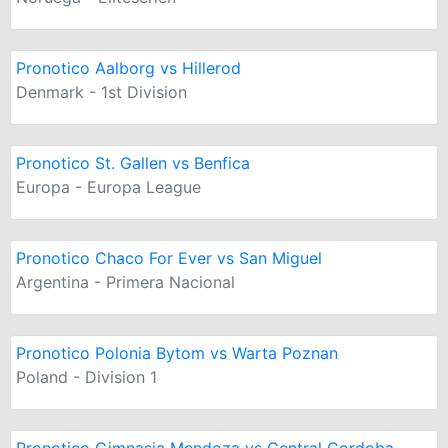
Pronotico Aalborg vs Hillerod
Denmark - 1st Division
Pronotico St. Gallen vs Benfica
Europa - Europa League
Pronotico Chaco For Ever vs San Miguel
Argentina - Primera Nacional
Pronotico Polonia Bytom vs Warta Poznan
Poland - Division 1