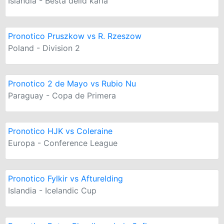
Islandia - Besta deild karla
Pronotico Pruszkow vs R. Rzeszow
Poland - Division 2
Pronotico 2 de Mayo vs Rubio Nu
Paraguay - Copa de Primera
Pronotico HJK vs Coleraine
Europa - Conference League
Pronotico Fylkir vs Afturelding
Islandia - Icelandic Cup