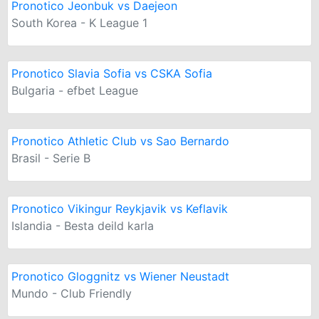
Pronotico Jeonbuk vs Daejeon
South Korea - K League 1
Pronotico Slavia Sofia vs CSKA Sofia
Bulgaria - efbet League
Pronotico Athletic Club vs Sao Bernardo
Brasil - Serie B
Pronotico Vikingur Reykjavik vs Keflavik
Islandia - Besta deild karla
Pronotico Gloggnitz vs Wiener Neustadt
Mundo - Club Friendly