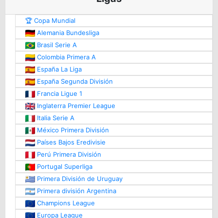
🏆 Copa Mundial
Alemania Bundesliga
Brasil Serie A
Colombia Primera A
España La Liga
España Segunda División
Francia Ligue 1
Inglaterra Premier League
Italia Serie A
México Primera División
Países Bajos Eredivisie
Perú Primera División
Portugal Superliga
Primera División de Uruguay
Primera división Argentina
Champions League
Europa League