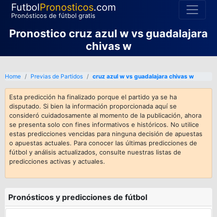
Futbol
Pronosticos
.com
Pronósticos de fútbol gratis
Pronostico cruz azul w vs guadalajara
chivas w
Home
Previas de Partidos
cruz azul w vs guadalajara chivas w
Esta predicción ha finalizado porque el partido ya se ha
disputado. Si bien la información proporcionada aquí se
consideró cuidadosamente al momento de la publicación, ahora
se presenta solo con fines informativos e históricos. No utilice
estas predicciones vencidas para ninguna decisión de apuestas
o apuestas actuales. Para conocer las últimas predicciones de
fútbol y análisis actualizados, consulte nuestras listas de
predicciones activas y actuales.
Pronósticos y predicciones de fútbol