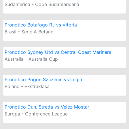
Sudamerica - Copa Sudamericana
Pronotico Botafogo RJ vs Vitoria
Brasil - Serie A Betano
Pronotico Sydney Utd vs Central Coast Mariners
Australia - Australia Cup
Pronotico Pogon Szczecin vs Legia
Poland - Ekstraklasa
Pronotico Dun. Streda vs Velez Mostar
Europa - Conference League