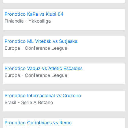
Pronotico KaPa vs Klubi 04
Finlandia - Ykkosliiga
Pronotico ML Vitebsk vs Sutjeska
Europa - Conference League
Pronotico Vaduz vs Atletic Escaldes
Europa - Conference League
Pronotico Internacional vs Cruzeiro
Brasil - Serie A Betano
Pronotico Corinthians vs Remo