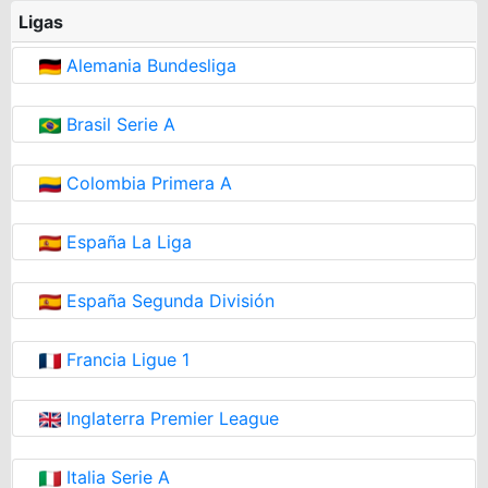
Ligas
Alemania Bundesliga
Brasil Serie A
Colombia Primera A
España La Liga
España Segunda División
Francia Ligue 1
Inglaterra Premier League
Italia Serie A