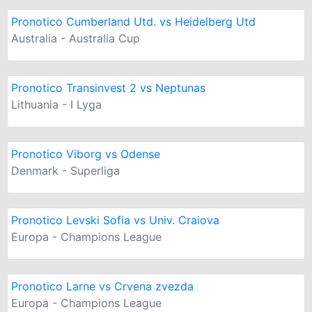
Pronotico Cumberland Utd. vs Heidelberg Utd
Australia - Australia Cup
Pronotico Transinvest 2 vs Neptunas
Lithuania - I Lyga
Pronotico Viborg vs Odense
Denmark - Superliga
Pronotico Levski Sofia vs Univ. Craiova
Europa - Champions League
Pronotico Larne vs Crvena zvezda
Europa - Champions League