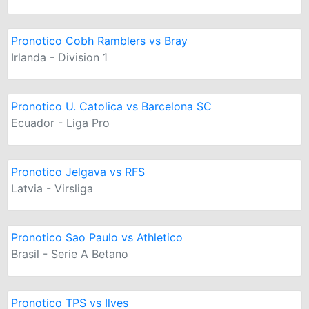
Pronotico Cobh Ramblers vs Bray
Irlanda - Division 1
Pronotico U. Catolica vs Barcelona SC
Ecuador - Liga Pro
Pronotico Jelgava vs RFS
Latvia - Virsliga
Pronotico Sao Paulo vs Athletico
Brasil - Serie A Betano
Pronotico TPS vs Ilves