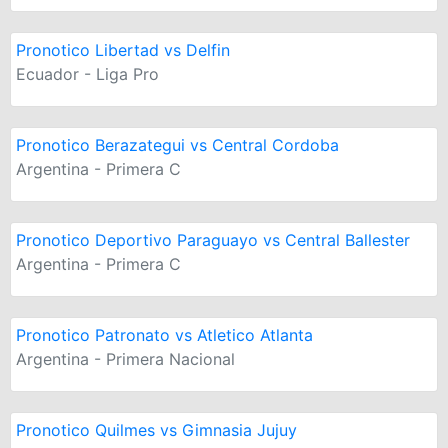
Pronotico Libertad vs Delfin
Ecuador - Liga Pro
Pronotico Berazategui vs Central Cordoba
Argentina - Primera C
Pronotico Deportivo Paraguayo vs Central Ballester
Argentina - Primera C
Pronotico Patronato vs Atletico Atlanta
Argentina - Primera Nacional
Pronotico Quilmes vs Gimnasia Jujuy