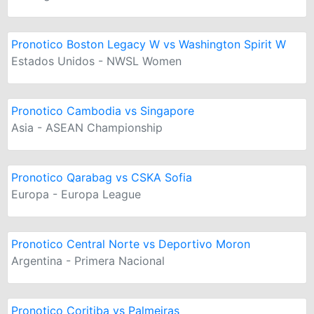
Pronotico Boston Legacy W vs Washington Spirit W
Estados Unidos - NWSL Women
Pronotico Cambodia vs Singapore
Asia - ASEAN Championship
Pronotico Qarabag vs CSKA Sofia
Europa - Europa League
Pronotico Central Norte vs Deportivo Moron
Argentina - Primera Nacional
Pronotico Coritiba vs Palmeiras