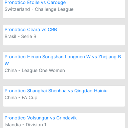
Pronotico Etoile vs Carouge
Switzerland - Challenge League
Pronotico Ceara vs CRB
Brasil - Serie B
Pronotico Henan Songshan Longmen W vs Zhejiang B
W
China - League One Women
Pronotico Shanghai Shenhua vs Qingdao Hainiu
China - FA Cup
Pronotico Volsungur vs Grindavik
Islandia - Division 1