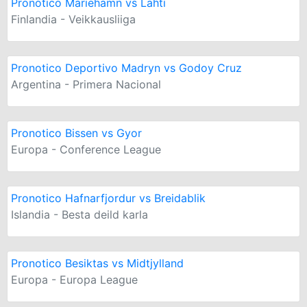
Pronotico Mariehamn vs Lahti
Finlandia - Veikkausliiga
Pronotico Deportivo Madryn vs Godoy Cruz
Argentina - Primera Nacional
Pronotico Bissen vs Gyor
Europa - Conference League
Pronotico Hafnarfjordur vs Breidablik
Islandia - Besta deild karla
Pronotico Besiktas vs Midtjylland
Europa - Europa League