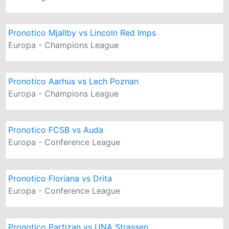
Pronotico Mjallby vs Lincoln Red Imps
Europa - Champions League
Pronotico Aarhus vs Lech Poznan
Europa - Champions League
Pronotico FCSB vs Auda
Europa - Conference League
Pronotico Floriana vs Drita
Europa - Conference League
Pronotico Partizan vs UNA Strassen