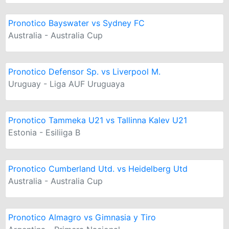
Pronotico Bayswater vs Sydney FC
Australia - Australia Cup
Pronotico Defensor Sp. vs Liverpool M.
Uruguay - Liga AUF Uruguaya
Pronotico Tammeka U21 vs Tallinna Kalev U21
Estonia - Esiliiga B
Pronotico Cumberland Utd. vs Heidelberg Utd
Australia - Australia Cup
Pronotico Almagro vs Gimnasia y Tiro