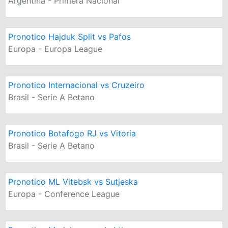
Argentina - Primera Nacional
Pronotico Hajduk Split vs Pafos
Europa - Europa League
Pronotico Internacional vs Cruzeiro
Brasil - Serie A Betano
Pronotico Botafogo RJ vs Vitoria
Brasil - Serie A Betano
Pronotico ML Vitebsk vs Sutjeska
Europa - Conference League