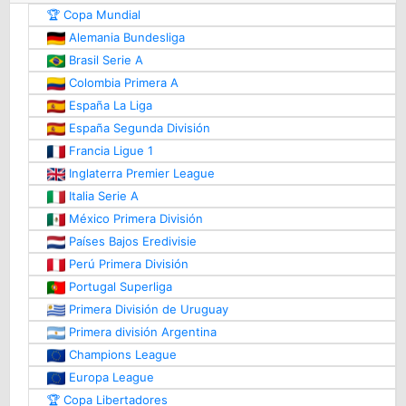
🏆 Copa Mundial
Alemania Bundesliga
Brasil Serie A
Colombia Primera A
España La Liga
España Segunda División
Francia Ligue 1
Inglaterra Premier League
Italia Serie A
México Primera División
Países Bajos Eredivisie
Perú Primera División
Portugal Superliga
Primera División de Uruguay
Primera división Argentina
Champions League
Europa League
🏆 Copa Libertadores