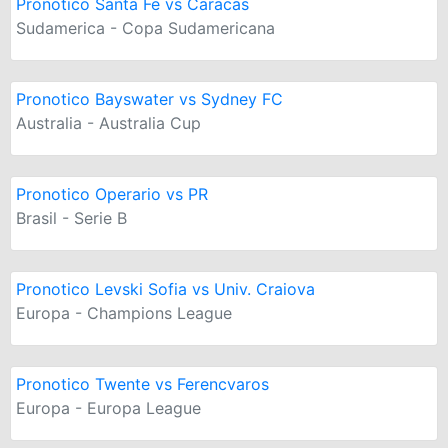
Pronotico Santa Fe vs Caracas
Sudamerica - Copa Sudamericana
Pronotico Bayswater vs Sydney FC
Australia - Australia Cup
Pronotico Operario vs PR
Brasil - Serie B
Pronotico Levski Sofia vs Univ. Craiova
Europa - Champions League
Pronotico Twente vs Ferencvaros
Europa - Europa League