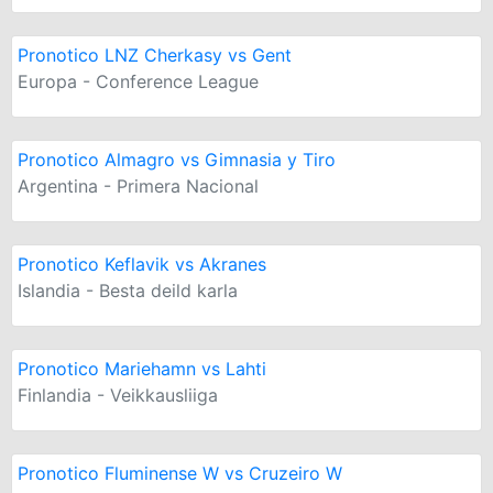
Pronotico LNZ Cherkasy vs Gent
Europa - Conference League
Pronotico Almagro vs Gimnasia y Tiro
Argentina - Primera Nacional
Pronotico Keflavik vs Akranes
Islandia - Besta deild karla
Pronotico Mariehamn vs Lahti
Finlandia - Veikkausliiga
Pronotico Fluminense W vs Cruzeiro W