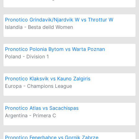
Pronotico Grindavik/Njardvik W vs Throttur W
Islandia - Besta deild Women
Pronotico Polonia Bytom vs Warta Poznan
Poland - Division 1
Pronotico Klaksvik vs Kauno Zalgiris
Europa - Champions League
Pronotico Atlas vs Sacachispas
Argentina - Primera C
Pronotico Fenerbahce vs Gornik Zabrze