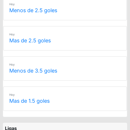
Hoy
Menos de 2.5 goles
Hoy
Mas de 2.5 goles
Hoy
Menos de 3.5 goles
Hoy
Mas de 1.5 goles
Ligas