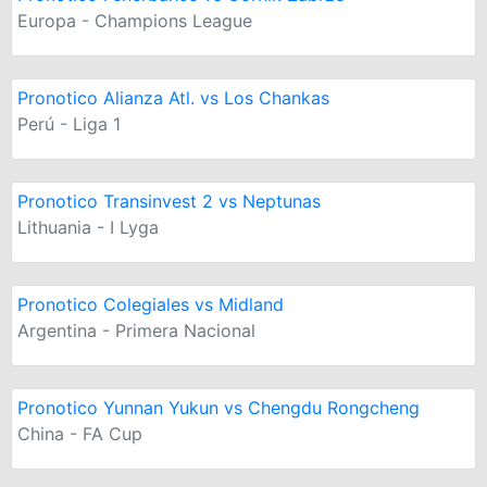
Europa - Champions League
Pronotico Alianza Atl. vs Los Chankas
Perú - Liga 1
Pronotico Transinvest 2 vs Neptunas
Lithuania - I Lyga
Pronotico Colegiales vs Midland
Argentina - Primera Nacional
Pronotico Yunnan Yukun vs Chengdu Rongcheng
China - FA Cup