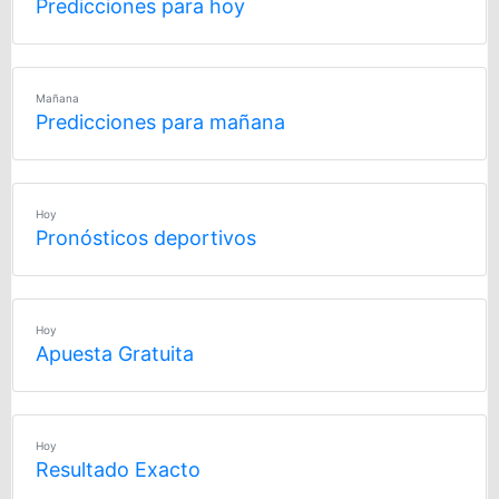
Predicciones para hoy
Mañana
Predicciones para mañana
Hoy
Pronósticos deportivos
Hoy
Apuesta Gratuita
Hoy
Resultado Exacto