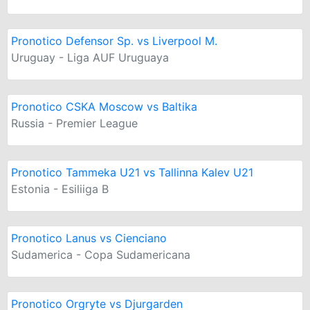
Pronotico Defensor Sp. vs Liverpool M.
Uruguay - Liga AUF Uruguaya
Pronotico CSKA Moscow vs Baltika
Russia - Premier League
Pronotico Tammeka U21 vs Tallinna Kalev U21
Estonia - Esiliiga B
Pronotico Lanus vs Cienciano
Sudamerica - Copa Sudamericana
Pronotico Orgryte vs Djurgarden