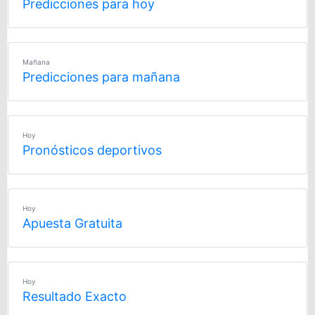
Predicciones para hoy
Mañana
Predicciones para mañana
Hoy
Pronósticos deportivos
Hoy
Apuesta Gratuita
Hoy
Resultado Exacto