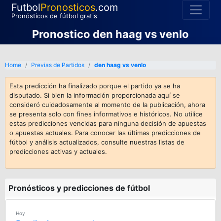
Futbol
Pronosticos
.com
Pronósticos de fútbol gratis
Pronostico den haag vs venlo
Home
Previas de Partidos
den haag vs venlo
Esta predicción ha finalizado porque el partido ya se ha
disputado. Si bien la información proporcionada aquí se
consideró cuidadosamente al momento de la publicación, ahora
se presenta solo con fines informativos e históricos. No utilice
estas predicciones vencidas para ninguna decisión de apuestas
o apuestas actuales. Para conocer las últimas predicciones de
fútbol y análisis actualizados, consulte nuestras listas de
predicciones activas y actuales.
Pronósticos y predicciones de fútbol
Hoy