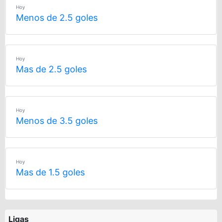
Hoy
Menos de 2.5 goles
Hoy
Mas de 2.5 goles
Hoy
Menos de 3.5 goles
Hoy
Mas de 1.5 goles
Ligas