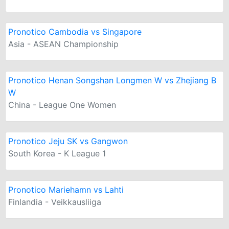
Pronotico Cambodia vs Singapore
Asia - ASEAN Championship
Pronotico Henan Songshan Longmen W vs Zhejiang B
W
China - League One Women
Pronotico Jeju SK vs Gangwon
South Korea - K League 1
Pronotico Mariehamn vs Lahti
Finlandia - Veikkausliiga