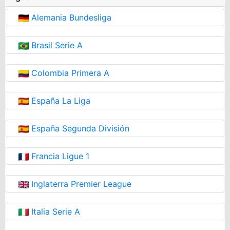
Alemania Bundesliga
Brasil Serie A
Colombia Primera A
España La Liga
España Segunda División
Francia Ligue 1
Inglaterra Premier League
Italia Serie A