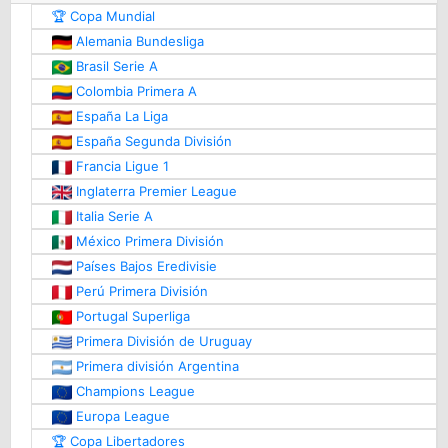
🏆 Copa Mundial
Alemania Bundesliga
Brasil Serie A
Colombia Primera A
España La Liga
España Segunda División
Francia Ligue 1
Inglaterra Premier League
Italia Serie A
México Primera División
Países Bajos Eredivisie
Perú Primera División
Portugal Superliga
Primera División de Uruguay
Primera división Argentina
Champions League
Europa League
🏆 Copa Libertadores