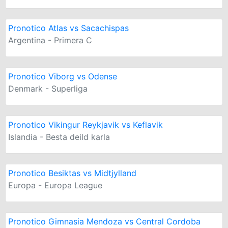
Pronotico Atlas vs Sacachispas
Argentina - Primera C
Pronotico Viborg vs Odense
Denmark - Superliga
Pronotico Vikingur Reykjavik vs Keflavik
Islandia - Besta deild karla
Pronotico Besiktas vs Midtjylland
Europa - Europa League
Pronotico Gimnasia Mendoza vs Central Cordoba