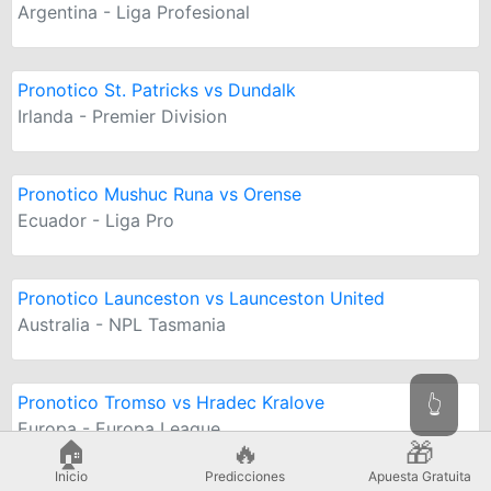
Argentina - Liga Profesional
Pronotico St. Patricks vs Dundalk
Irlanda - Premier Division
Pronotico Mushuc Runa vs Orense
Ecuador - Liga Pro
Pronotico Launceston vs Launceston United
Australia - NPL Tasmania
Pronotico Tromso vs Hradec Kralove
👆
Europa - Europa League
🏠
🔥
🎁
Inicio
Predicciones
Apuesta Gratuita