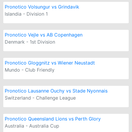
Pronotico Volsungur vs Grindavik
Islandia - Division 1
Pronotico Vejle vs AB Copenhagen
Denmark - 1st Division
Pronotico Gloggnitz vs Wiener Neustadt
Mundo - Club Friendly
Pronotico Lausanne Ouchy vs Stade Nyonnais
Switzerland - Challenge League
Pronotico Queensland Lions vs Perth Glory
Australia - Australia Cup