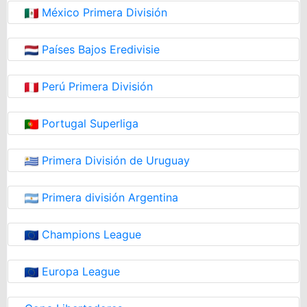
México Primera División
Países Bajos Eredivisie
Perú Primera División
Portugal Superliga
Primera División de Uruguay
Primera división Argentina
Champions League
Europa League