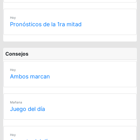
Hoy
Pronósticos de la 1ra mitad
Consejos
Hoy
Ambos marcan
Mañana
Juego del día
Hoy