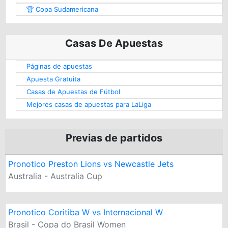
🏆 Copa Sudamericana
Casas De Apuestas
Páginas de apuestas
Apuesta Gratuita
Casas de Apuestas de Fútbol
Mejores casas de apuestas para LaLiga
Previas de partidos
Pronotico Preston Lions vs Newcastle Jets
Australia - Australia Cup
Pronotico Coritiba W vs Internacional W
Brasil - Copa do Brasil Women