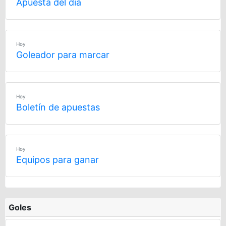
Apuesta del día
Hoy
Goleador para marcar
Hoy
Boletín de apuestas
Hoy
Equipos para ganar
Goles