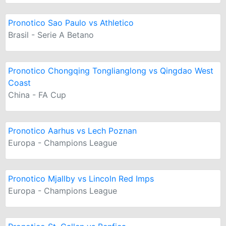
Pronotico Sao Paulo vs Athletico
Brasil - Serie A Betano
Pronotico Chongqing Tonglianglong vs Qingdao West
Coast
China - FA Cup
Pronotico Aarhus vs Lech Poznan
Europa - Champions League
Pronotico Mjallby vs Lincoln Red Imps
Europa - Champions League