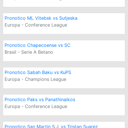
Pronotico ML Vitebsk vs Sutjeska
Europa - Conference League
Pronotico Chapecoense vs SC
Brasil - Serie A Betano
Pronotico Sabah Baku vs KuPS
Europa - Champions League
Pronotico Paks vs Panathinaikos
Europa - Conference League
Pronotico San Martin S.J. vs Tristan Suarez