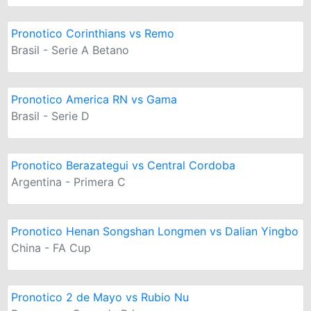
Pronotico Corinthians vs Remo
Brasil - Serie A Betano
Pronotico America RN vs Gama
Brasil - Serie D
Pronotico Berazategui vs Central Cordoba
Argentina - Primera C
Pronotico Henan Songshan Longmen vs Dalian Yingbo
China - FA Cup
Pronotico 2 de Mayo vs Rubio Nu