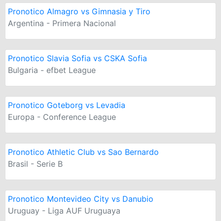
Pronotico Almagro vs Gimnasia y Tiro
Argentina - Primera Nacional
Pronotico Slavia Sofia vs CSKA Sofia
Bulgaria - efbet League
Pronotico Goteborg vs Levadia
Europa - Conference League
Pronotico Athletic Club vs Sao Bernardo
Brasil - Serie B
Pronotico Montevideo City vs Danubio
Uruguay - Liga AUF Uruguaya