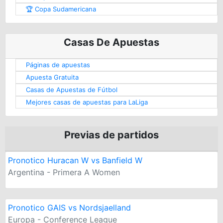
🏆 Copa Sudamericana
Casas De Apuestas
Páginas de apuestas
Apuesta Gratuita
Casas de Apuestas de Fútbol
Mejores casas de apuestas para LaLiga
Previas de partidos
Pronotico Huracan W vs Banfield W
Argentina - Primera A Women
Pronotico GAIS vs Nordsjaelland
Europa - Conference League