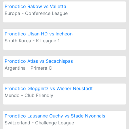
Pronotico Rakow vs Valletta
Europa - Conference League
Pronotico Ulsan HD vs Incheon
South Korea - K League 1
Pronotico Atlas vs Sacachispas
Argentina - Primera C
Pronotico Gloggnitz vs Wiener Neustadt
Mundo - Club Friendly
Pronotico Lausanne Ouchy vs Stade Nyonnais
Switzerland - Challenge League