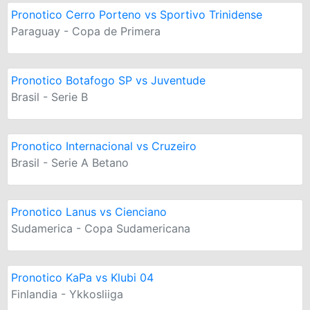
Pronotico Cerro Porteno vs Sportivo Trinidense
Paraguay - Copa de Primera
Pronotico Botafogo SP vs Juventude
Brasil - Serie B
Pronotico Internacional vs Cruzeiro
Brasil - Serie A Betano
Pronotico Lanus vs Cienciano
Sudamerica - Copa Sudamericana
Pronotico KaPa vs Klubi 04
Finlandia - Ykkosliiga