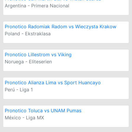
Argentina - Primera Nacional
Pronotico Radomiak Radom vs Wieczysta Krakow
Poland - Ekstraklasa
Pronotico Lillestrom vs Viking
Noruega - Eliteserien
Pronotico Alianza Lima vs Sport Huancayo
Perú - Liga 1
Pronotico Toluca vs UNAM Pumas
México - Liga MX