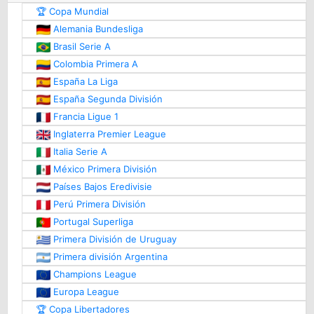
🏆 Copa Mundial
Alemania Bundesliga
Brasil Serie A
Colombia Primera A
España La Liga
España Segunda División
Francia Ligue 1
Inglaterra Premier League
Italia Serie A
México Primera División
Países Bajos Eredivisie
Perú Primera División
Portugal Superliga
Primera División de Uruguay
Primera división Argentina
Champions League
Europa League
🏆 Copa Libertadores