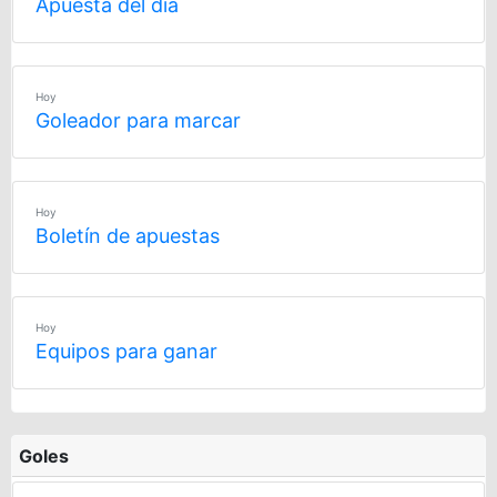
Apuesta del día
Hoy
Goleador para marcar
Hoy
Boletín de apuestas
Hoy
Equipos para ganar
Goles