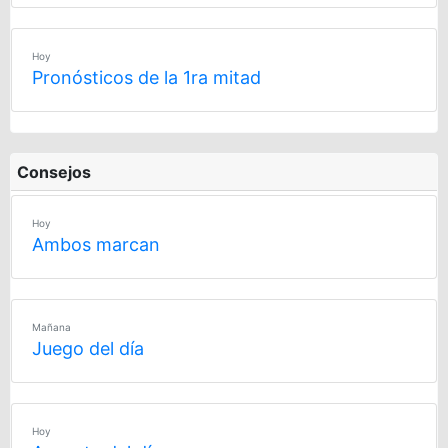
Hoy
Pronósticos de la 1ra mitad
Consejos
Hoy
Ambos marcan
Mañana
Juego del día
Hoy