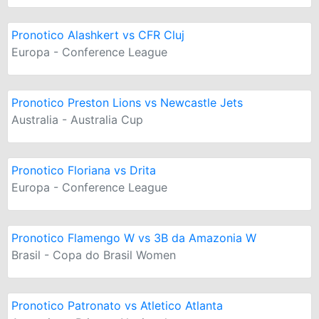
Pronotico Alashkert vs CFR Cluj
Europa - Conference League
Pronotico Preston Lions vs Newcastle Jets
Australia - Australia Cup
Pronotico Floriana vs Drita
Europa - Conference League
Pronotico Flamengo W vs 3B da Amazonia W
Brasil - Copa do Brasil Women
Pronotico Patronato vs Atletico Atlanta