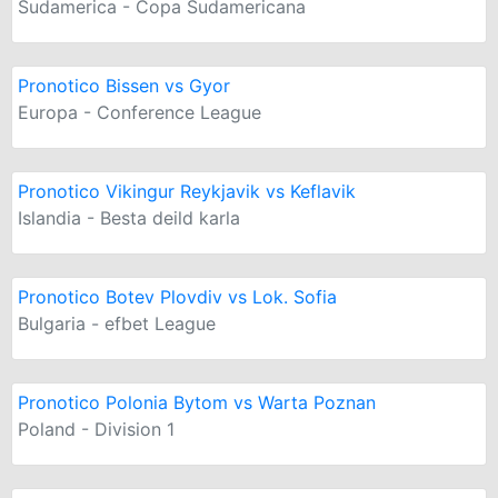
Sudamerica - Copa Sudamericana
Pronotico Bissen vs Gyor
Europa - Conference League
Pronotico Vikingur Reykjavik vs Keflavik
Islandia - Besta deild karla
Pronotico Botev Plovdiv vs Lok. Sofia
Bulgaria - efbet League
Pronotico Polonia Bytom vs Warta Poznan
Poland - Division 1