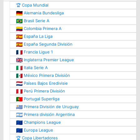
🏆 Copa Mundial
Alemania Bundesliga
Brasil Serie A
Colombia Primera A
España La Liga
España Segunda División
Francia Ligue 1
Inglaterra Premier League
Italia Serie A
México Primera División
Países Bajos Eredivisie
Perú Primera División
Portugal Superliga
Primera División de Uruguay
Primera división Argentina
Champions League
Europa League
🏆 Copa Libertadores