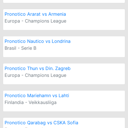
Pronotico Ararat vs Armenia
Europa - Champions League
Pronotico Nautico vs Londrina
Brasil - Serie B
Pronotico Thun vs Din. Zagreb
Europa - Champions League
Pronotico Mariehamn vs Lahti
Finlandia - Veikkausliiga
Pronotico Qarabag vs CSKA Sofia