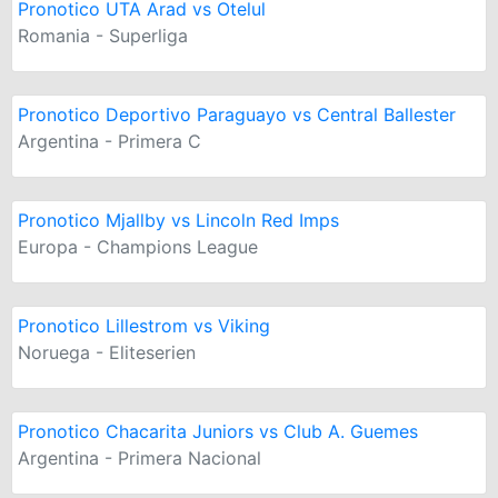
Pronotico UTA Arad vs Otelul
Romania - Superliga
Pronotico Deportivo Paraguayo vs Central Ballester
Argentina - Primera C
Pronotico Mjallby vs Lincoln Red Imps
Europa - Champions League
Pronotico Lillestrom vs Viking
Noruega - Eliteserien
Pronotico Chacarita Juniors vs Club A. Guemes
Argentina - Primera Nacional