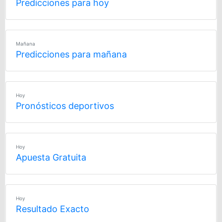
Predicciones para hoy
Mañana
Predicciones para mañana
Hoy
Pronósticos deportivos
Hoy
Apuesta Gratuita
Hoy
Resultado Exacto