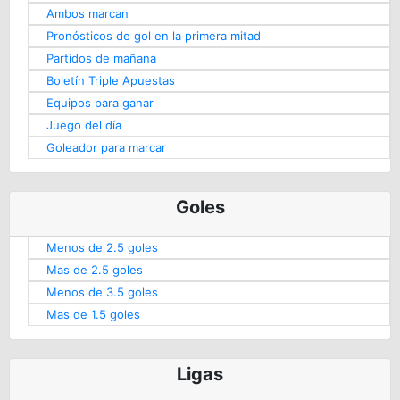
Ambos marcan
Pronósticos de gol en la primera mitad
Partidos de mañana
Boletín Triple Apuestas
Equipos para ganar
Juego del día
Goleador para marcar
Goles
Menos de 2.5 goles
Mas de 2.5 goles
Menos de 3.5 goles
Mas de 1.5 goles
Ligas