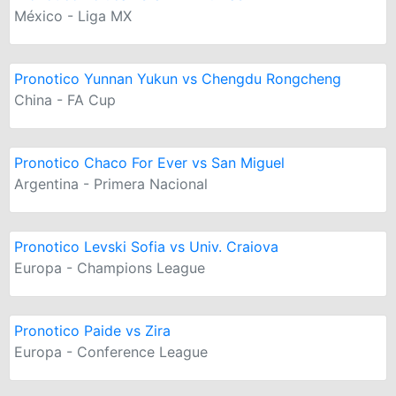
México - Liga MX
Pronotico Yunnan Yukun vs Chengdu Rongcheng
China - FA Cup
Pronotico Chaco For Ever vs San Miguel
Argentina - Primera Nacional
Pronotico Levski Sofia vs Univ. Craiova
Europa - Champions League
Pronotico Paide vs Zira
Europa - Conference League