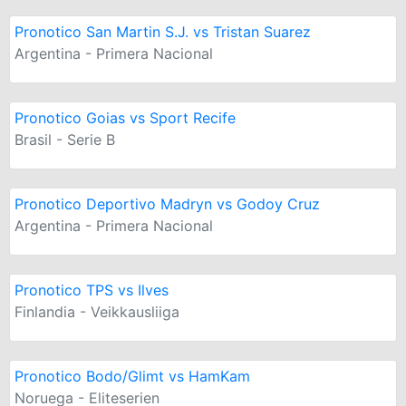
Pronotico San Martin S.J. vs Tristan Suarez
Argentina - Primera Nacional
Pronotico Goias vs Sport Recife
Brasil - Serie B
Pronotico Deportivo Madryn vs Godoy Cruz
Argentina - Primera Nacional
Pronotico TPS vs Ilves
Finlandia - Veikkausliiga
Pronotico Bodo/Glimt vs HamKam
Noruega - Eliteserien