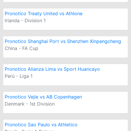
Pronotico Treaty United vs Athlone
Irlanda - Division 1
Pronotico Shanghai Port vs Shenzhen Xinpengcheng
China - FA Cup
Pronotico Alianza Lima vs Sport Huancayo
Perú - Liga 1
Pronotico Vejle vs AB Copenhagen
Denmark - 1st Division
Pronotico Sao Paulo vs Athletico