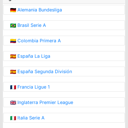
Alemania Bundesliga
Brasil Serie A
Colombia Primera A
España La Liga
España Segunda División
Francia Ligue 1
Inglaterra Premier League
Italia Serie A