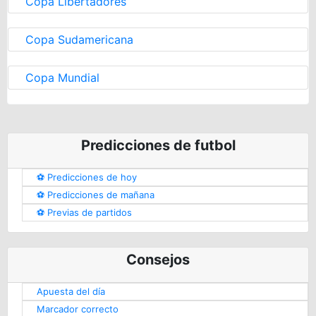
Copa Libertadores
Copa Sudamericana
Copa Mundial
Predicciones de futbol
⚽️ Predicciones de hoy
⚽️ Predicciones de mañana
⚽️ Previas de partidos
Consejos
Apuesta del día
Marcador correcto