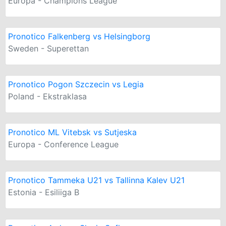
Europa - Champions League
Pronotico Falkenberg vs Helsingborg
Sweden - Superettan
Pronotico Pogon Szczecin vs Legia
Poland - Ekstraklasa
Pronotico ML Vitebsk vs Sutjeska
Europa - Conference League
Pronotico Tammeka U21 vs Tallinna Kalev U21
Estonia - Esiliiga B