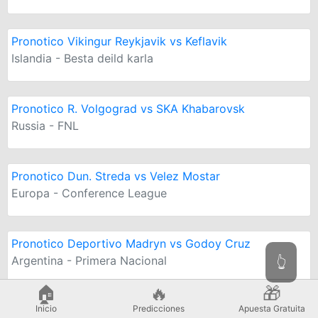
Pronotico Vikingur Reykjavik vs Keflavik
Islandia - Besta deild karla
Pronotico R. Volgograd vs SKA Khabarovsk
Russia - FNL
Pronotico Dun. Streda vs Velez Mostar
Europa - Conference League
Pronotico Deportivo Madryn vs Godoy Cruz
Argentina - Primera Nacional
👆
🏠
🔥
🎁
Inicio
Predicciones
Apuesta Gratuita
Pronotico Coritiba W vs Internacional W