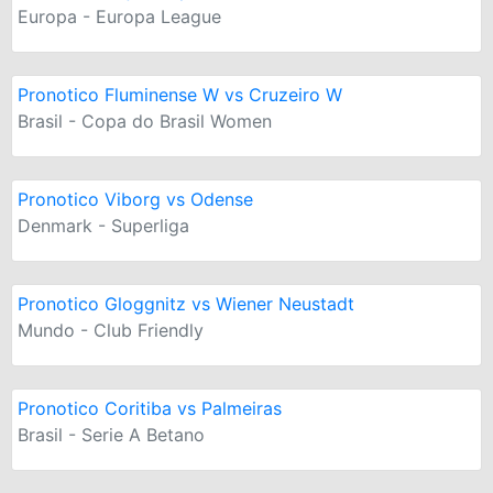
Europa - Europa League
Pronotico Fluminense W vs Cruzeiro W
Brasil - Copa do Brasil Women
Pronotico Viborg vs Odense
Denmark - Superliga
Pronotico Gloggnitz vs Wiener Neustadt
Mundo - Club Friendly
Pronotico Coritiba vs Palmeiras
Brasil - Serie A Betano