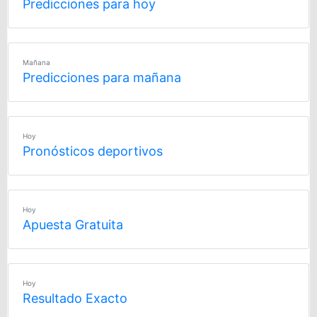
Predicciones para hoy
Mañana
Predicciones para mañana
Hoy
Pronósticos deportivos
Hoy
Apuesta Gratuita
Hoy
Resultado Exacto