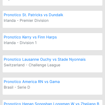
Pronotico St. Patricks vs Dundalk
Irlanda - Premier Division
Pronotico Kerry vs Finn Harps
Irlanda - Division 1
Pronotico Lausanne Ouchy vs Stade Nyonnais
Switzerland - Challenge League
Pronotico America RN vs Gama
Brasil - Serie D
Pronotico Henan Songshan Longmen W vs Zhejiang B