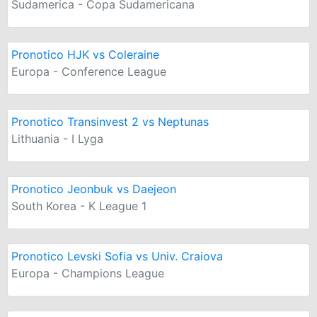
Sudamerica - Copa Sudamericana
Pronotico HJK vs Coleraine
Europa - Conference League
Pronotico Transinvest 2 vs Neptunas
Lithuania - I Lyga
Pronotico Jeonbuk vs Daejeon
South Korea - K League 1
Pronotico Levski Sofia vs Univ. Craiova
Europa - Champions League