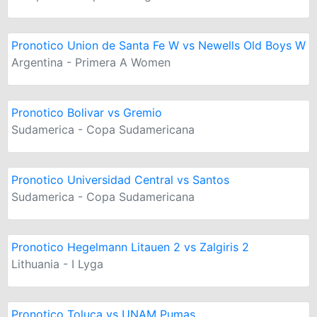
Pronotico Union de Santa Fe W vs Newells Old Boys W
Argentina - Primera A Women
Pronotico Bolivar vs Gremio
Sudamerica - Copa Sudamericana
Pronotico Universidad Central vs Santos
Sudamerica - Copa Sudamericana
Pronotico Hegelmann Litauen 2 vs Zalgiris 2
Lithuania - I Lyga
Pronotico Toluca vs UNAM Pumas