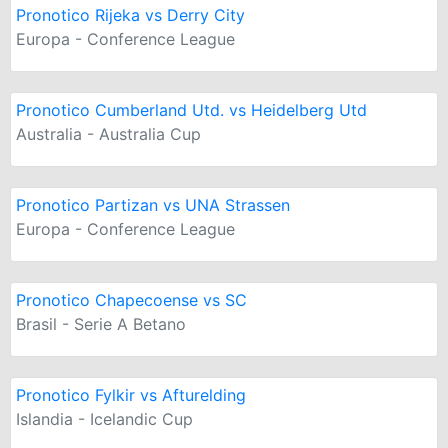
Pronotico Rijeka vs Derry City
Europa - Conference League
Pronotico Cumberland Utd. vs Heidelberg Utd
Australia - Australia Cup
Pronotico Partizan vs UNA Strassen
Europa - Conference League
Pronotico Chapecoense vs SC
Brasil - Serie A Betano
Pronotico Fylkir vs Afturelding
Islandia - Icelandic Cup