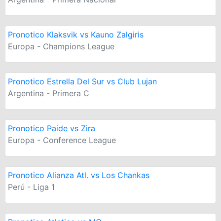
Pronotico Klaksvik vs Kauno Zalgiris
Europa - Champions League
Pronotico Estrella Del Sur vs Club Lujan
Argentina - Primera C
Pronotico Paide vs Zira
Europa - Conference League
Pronotico Alianza Atl. vs Los Chankas
Perú - Liga 1