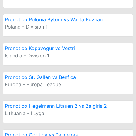
Pronotico Polonia Bytom vs Warta Poznan
Poland - Division 1
Pronotico Kopavogur vs Vestri
Islandia - Division 1
Pronotico St. Gallen vs Benfica
Europa - Europa League
Pronotico Hegelmann Litauen 2 vs Zalgiris 2
Lithuania - I Lyga
Pronotico Coritiba vs Palmeiras