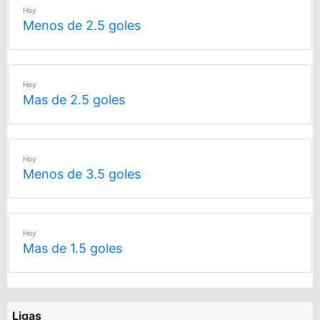
Hoy
Menos de 2.5 goles
Hoy
Mas de 2.5 goles
Hoy
Menos de 3.5 goles
Hoy
Mas de 1.5 goles
Ligas