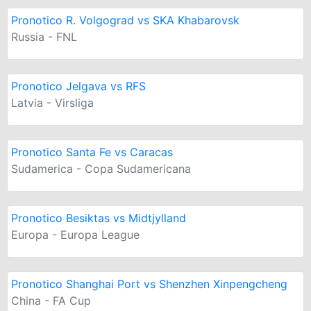
Pronotico R. Volgograd vs SKA Khabarovsk
Russia - FNL
Pronotico Jelgava vs RFS
Latvia - Virsliga
Pronotico Santa Fe vs Caracas
Sudamerica - Copa Sudamericana
Pronotico Besiktas vs Midtjylland
Europa - Europa League
Pronotico Shanghai Port vs Shenzhen Xinpengcheng
China - FA Cup