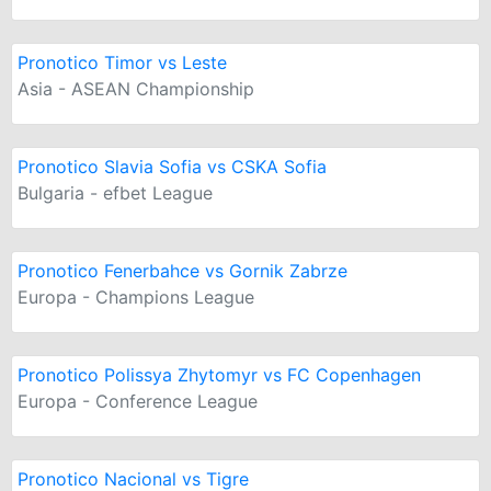
Pronotico Timor vs Leste
Asia - ASEAN Championship
Pronotico Slavia Sofia vs CSKA Sofia
Bulgaria - efbet League
Pronotico Fenerbahce vs Gornik Zabrze
Europa - Champions League
Pronotico Polissya Zhytomyr vs FC Copenhagen
Europa - Conference League
Pronotico Nacional vs Tigre