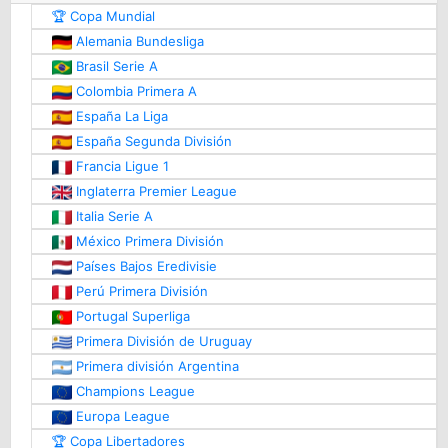
🏆 Copa Mundial
Alemania Bundesliga
Brasil Serie A
Colombia Primera A
España La Liga
España Segunda División
Francia Ligue 1
Inglaterra Premier League
Italia Serie A
México Primera División
Países Bajos Eredivisie
Perú Primera División
Portugal Superliga
Primera División de Uruguay
Primera división Argentina
Champions League
Europa League
🏆 Copa Libertadores