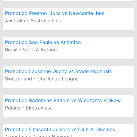
Pronotico Preston Lions vs Newcastle Jets
Australia - Australia Cup
Pronotico Sao Paulo vs Athletico
Brasil - Serie A Betano
Pronotico Lausanne Ouchy vs Stade Nyonnais
Switzerland - Challenge League
Pronotico Radomiak Radom vs Wieczysta Krakow
Poland - Ekstraklasa
Pronotico Chacarita Juniors vs Club A. Guemes
Argentina - Primera Nacional