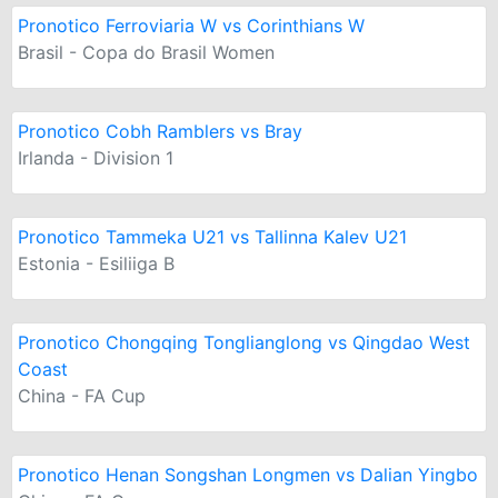
Pronotico Ferroviaria W vs Corinthians W
Brasil - Copa do Brasil Women
Pronotico Cobh Ramblers vs Bray
Irlanda - Division 1
Pronotico Tammeka U21 vs Tallinna Kalev U21
Estonia - Esiliiga B
Pronotico Chongqing Tonglianglong vs Qingdao West
Coast
China - FA Cup
Pronotico Henan Songshan Longmen vs Dalian Yingbo