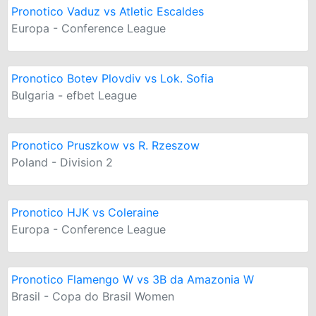
Pronotico Vaduz vs Atletic Escaldes
Europa - Conference League
Pronotico Botev Plovdiv vs Lok. Sofia
Bulgaria - efbet League
Pronotico Pruszkow vs R. Rzeszow
Poland - Division 2
Pronotico HJK vs Coleraine
Europa - Conference League
Pronotico Flamengo W vs 3B da Amazonia W
Brasil - Copa do Brasil Women