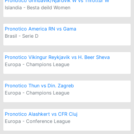
Pronotico Grindavik/Njardvik W vs Throttur W
Islandia - Besta deild Women
Pronotico America RN vs Gama
Brasil - Serie D
Pronotico Vikingur Reykjavik vs H. Beer Sheva
Europa - Champions League
Pronotico Thun vs Din. Zagreb
Europa - Champions League
Pronotico Alashkert vs CFR Cluj
Europa - Conference League