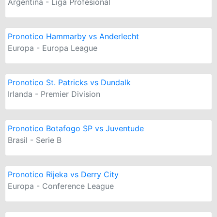
Argentina - Liga Profesional
Pronotico Hammarby vs Anderlecht
Europa - Europa League
Pronotico St. Patricks vs Dundalk
Irlanda - Premier Division
Pronotico Botafogo SP vs Juventude
Brasil - Serie B
Pronotico Rijeka vs Derry City
Europa - Conference League