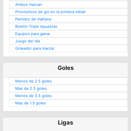
Ambos marcan
Pronósticos de gol en la primera mitad
Partidos de mañana
Boletín Triple Apuestas
Equipos para ganar
Juego del día
Goleador para marcar
Goles
Menos de 2.5 goles
Mas de 2.5 goles
Menos de 3.5 goles
Mas de 1.5 goles
Ligas