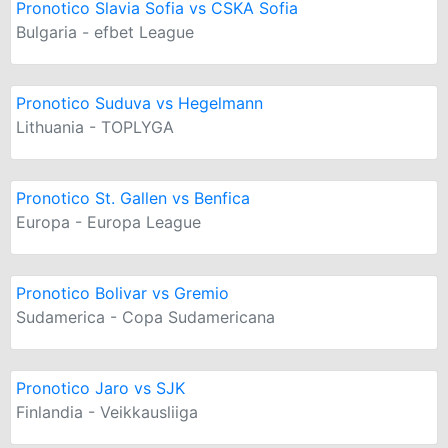
Pronotico Slavia Sofia vs CSKA Sofia
Bulgaria - efbet League
Pronotico Suduva vs Hegelmann
Lithuania - TOPLYGA
Pronotico St. Gallen vs Benfica
Europa - Europa League
Pronotico Bolivar vs Gremio
Sudamerica - Copa Sudamericana
Pronotico Jaro vs SJK
Finlandia - Veikkausliiga