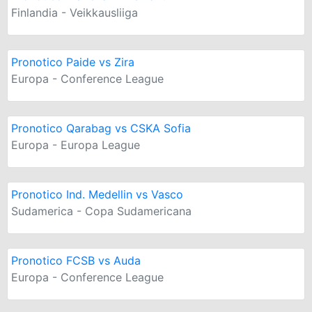
Finlandia - Veikkausliiga
Pronotico Paide vs Zira
Europa - Conference League
Pronotico Qarabag vs CSKA Sofia
Europa - Europa League
Pronotico Ind. Medellin vs Vasco
Sudamerica - Copa Sudamericana
Pronotico FCSB vs Auda
Europa - Conference League