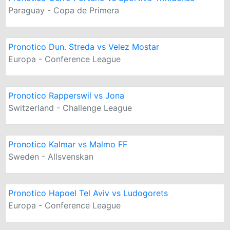
Paraguay - Copa de Primera
Pronotico Dun. Streda vs Velez Mostar
Europa - Conference League
Pronotico Rapperswil vs Jona
Switzerland - Challenge League
Pronotico Kalmar vs Malmo FF
Sweden - Allsvenskan
Pronotico Hapoel Tel Aviv vs Ludogorets
Europa - Conference League