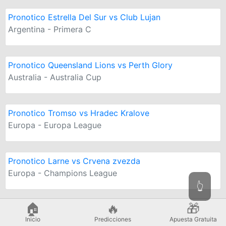
Pronotico Estrella Del Sur vs Club Lujan
Argentina - Primera C
Pronotico Queensland Lions vs Perth Glory
Australia - Australia Cup
Pronotico Tromso vs Hradec Kralove
Europa - Europa League
Pronotico Larne vs Crvena zvezda
Europa - Champions League
👆
🏠
🔥
🎁
Pronotico Preston Lions vs Newcastle Jets
Inicio
Predicciones
Apuesta Gratuita
Australia - Australia Cup