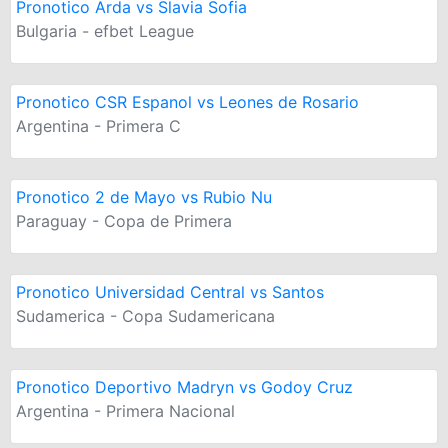
Pronotico Arda vs Slavia Sofia
Bulgaria - efbet League
Pronotico CSR Espanol vs Leones de Rosario
Argentina - Primera C
Pronotico 2 de Mayo vs Rubio Nu
Paraguay - Copa de Primera
Pronotico Universidad Central vs Santos
Sudamerica - Copa Sudamericana
Pronotico Deportivo Madryn vs Godoy Cruz
Argentina - Primera Nacional