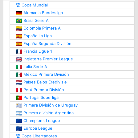
🏆 Copa Mundial
Alemania Bundesliga
Brasil Serie A
Colombia Primera A
España La Liga
España Segunda División
Francia Ligue 1
Inglaterra Premier League
Italia Serie A
México Primera División
Países Bajos Eredivisie
Perú Primera División
Portugal Superliga
Primera División de Uruguay
Primera división Argentina
Champions League
Europa League
🏆 Copa Libertadores