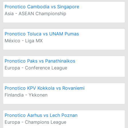
Pronotico Cambodia vs Singapore
Asia - ASEAN Championship
Pronotico Toluca vs UNAM Pumas
México - Liga MX
Pronotico Paks vs Panathinaikos
Europa - Conference League
Pronotico KPV Kokkola vs Rovaniemi
Finlandia - Ykkonen
Pronotico Aarhus vs Lech Poznan
Europa - Champions League