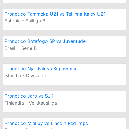
Pronotico Tammeka U21 vs Tallinna Kalev U21
Estonia - Esiliiga B
Pronotico Botafogo SP vs Juventude
Brasil - Serie B
Pronotico Njardvik vs Kopavogur
Islandia - Division 1
Pronotico Jaro vs SJK
Finlandia - Veikkausliiga
Pronotico Mjallby vs Lincoln Red Imps