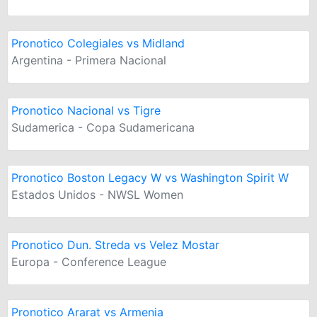
Pronotico Colegiales vs Midland
Argentina - Primera Nacional
Pronotico Nacional vs Tigre
Sudamerica - Copa Sudamericana
Pronotico Boston Legacy W vs Washington Spirit W
Estados Unidos - NWSL Women
Pronotico Dun. Streda vs Velez Mostar
Europa - Conference League
Pronotico Ararat vs Armenia