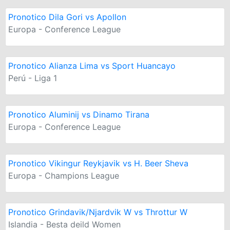
Pronotico Dila Gori vs Apollon
Europa - Conference League
Pronotico Alianza Lima vs Sport Huancayo
Perú - Liga 1
Pronotico Aluminij vs Dinamo Tirana
Europa - Conference League
Pronotico Vikingur Reykjavik vs H. Beer Sheva
Europa - Champions League
Pronotico Grindavik/Njardvik W vs Throttur W
Islandia - Besta deild Women