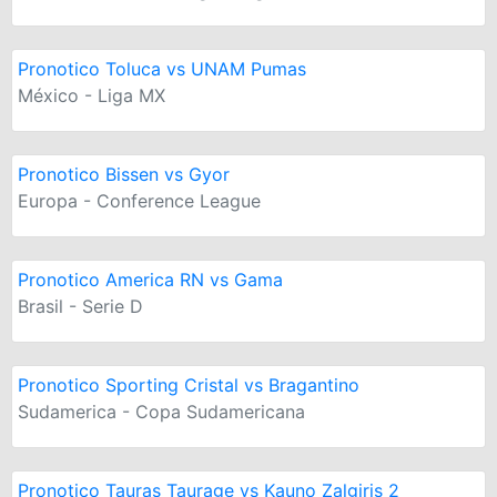
Pronotico Toluca vs UNAM Pumas
México - Liga MX
Pronotico Bissen vs Gyor
Europa - Conference League
Pronotico America RN vs Gama
Brasil - Serie D
Pronotico Sporting Cristal vs Bragantino
Sudamerica - Copa Sudamericana
Pronotico Tauras Taurage vs Kauno Zalgiris 2