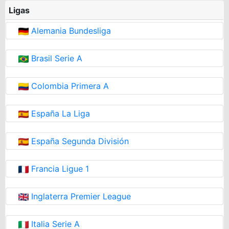
Ligas
Alemania Bundesliga
Brasil Serie A
Colombia Primera A
España La Liga
España Segunda División
Francia Ligue 1
Inglaterra Premier League
Italia Serie A