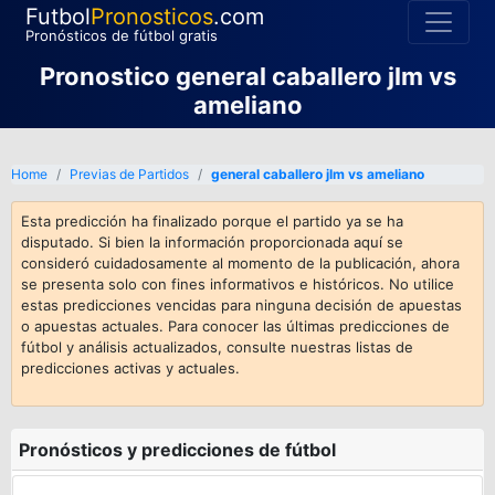
Futbol
Pronosticos
.com
Pronósticos de fútbol gratis
Pronostico general caballero jlm vs
ameliano
Home
Previas de Partidos
general caballero jlm vs ameliano
Esta predicción ha finalizado porque el partido ya se ha
disputado. Si bien la información proporcionada aquí se
consideró cuidadosamente al momento de la publicación, ahora
se presenta solo con fines informativos e históricos. No utilice
estas predicciones vencidas para ninguna decisión de apuestas
o apuestas actuales. Para conocer las últimas predicciones de
fútbol y análisis actualizados, consulte nuestras listas de
predicciones activas y actuales.
Pronósticos y predicciones de fútbol