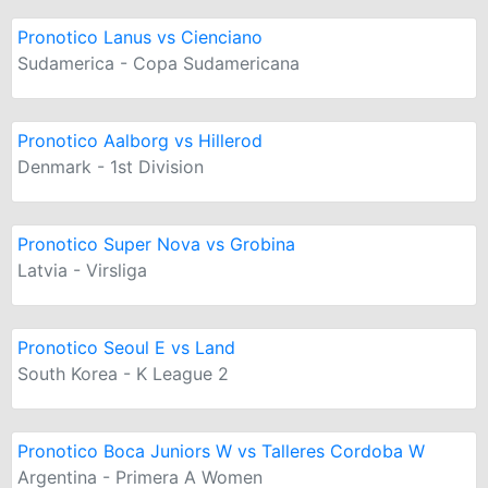
Pronotico Lanus vs Cienciano
Sudamerica - Copa Sudamericana
Pronotico Aalborg vs Hillerod
Denmark - 1st Division
Pronotico Super Nova vs Grobina
Latvia - Virsliga
Pronotico Seoul E vs Land
South Korea - K League 2
Pronotico Boca Juniors W vs Talleres Cordoba W
Argentina - Primera A Women