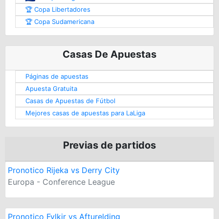
🏆 Copa Libertadores
🏆 Copa Sudamericana
Casas De Apuestas
Páginas de apuestas
Apuesta Gratuita
Casas de Apuestas de Fútbol
Mejores casas de apuestas para LaLiga
Previas de partidos
Pronotico Rijeka vs Derry City
Europa - Conference League
Pronotico Fylkir vs Afturelding