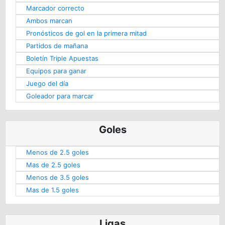
Marcador correcto
Ambos marcan
Pronósticos de gol en la primera mitad
Partidos de mañana
Boletín Triple Apuestas
Equipos para ganar
Juego del día
Goleador para marcar
Goles
Menos de 2.5 goles
Mas de 2.5 goles
Menos de 3.5 goles
Mas de 1.5 goles
Ligas