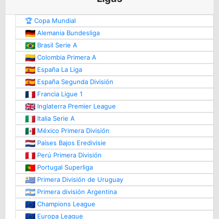
🏆 Copa Mundial
Alemania Bundesliga
Brasil Serie A
Colombia Primera A
España La Liga
España Segunda División
Francia Ligue 1
Inglaterra Premier League
Italia Serie A
México Primera División
Países Bajos Eredivisie
Perú Primera División
Portugal Superliga
Primera División de Uruguay
Primera división Argentina
Champions League
Europa League