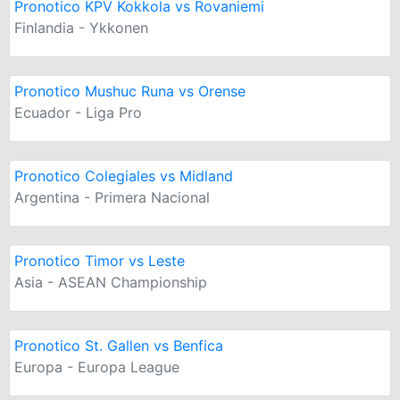
Pronotico KPV Kokkola vs Rovaniemi
Finlandia - Ykkonen
Pronotico Mushuc Runa vs Orense
Ecuador - Liga Pro
Pronotico Colegiales vs Midland
Argentina - Primera Nacional
Pronotico Timor vs Leste
Asia - ASEAN Championship
Pronotico St. Gallen vs Benfica
Europa - Europa League