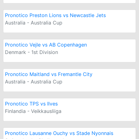
Pronotico Preston Lions vs Newcastle Jets
Australia - Australia Cup
Pronotico Vejle vs AB Copenhagen
Denmark - 1st Division
Pronotico Maitland vs Fremantle City
Australia - Australia Cup
Pronotico TPS vs Ilves
Finlandia - Veikkausliiga
Pronotico Lausanne Ouchy vs Stade Nyonnais