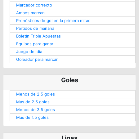
Marcador correcto
Ambos marcan
Pronósticos de gol en la primera mitad
Partidos de mañana
Boletín Triple Apuestas
Equipos para ganar
Juego del día
Goleador para marcar
Goles
Menos de 2.5 goles
Mas de 2.5 goles
Menos de 3.5 goles
Mas de 1.5 goles
Ligas