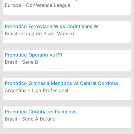
Europa - Conference League
Pronotico Ferroviaria W vs Corinthians W
Brasil - Copa do Brasil Women
Pronotico Operario vs PR
Brasil - Serie B
Pronotico Gimnasia Mendoza vs Central Cordoba
Argentina - Liga Profesional
Pronotico Coritiba vs Palmeiras
Brasil - Serie A Betano