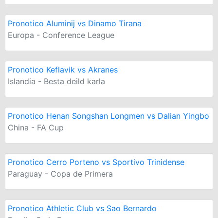
Pronotico Aluminij vs Dinamo Tirana
Europa - Conference League
Pronotico Keflavik vs Akranes
Islandia - Besta deild karla
Pronotico Henan Songshan Longmen vs Dalian Yingbo
China - FA Cup
Pronotico Cerro Porteno vs Sportivo Trinidense
Paraguay - Copa de Primera
Pronotico Athletic Club vs Sao Bernardo