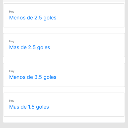
Hoy
Menos de 2.5 goles
Hoy
Mas de 2.5 goles
Hoy
Menos de 3.5 goles
Hoy
Mas de 1.5 goles