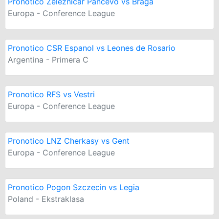
Pronotico Zeleznicar Pancevo vs Braga
Europa - Conference League
Pronotico CSR Espanol vs Leones de Rosario
Argentina - Primera C
Pronotico RFS vs Vestri
Europa - Conference League
Pronotico LNZ Cherkasy vs Gent
Europa - Conference League
Pronotico Pogon Szczecin vs Legia
Poland - Ekstraklasa