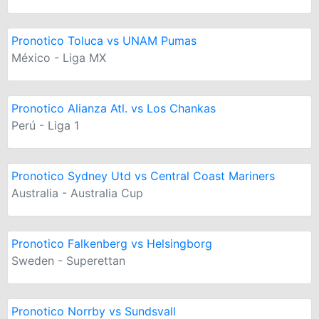
Pronotico Toluca vs UNAM Pumas
México - Liga MX
Pronotico Alianza Atl. vs Los Chankas
Perú - Liga 1
Pronotico Sydney Utd vs Central Coast Mariners
Australia - Australia Cup
Pronotico Falkenberg vs Helsingborg
Sweden - Superettan
Pronotico Norrby vs Sundsvall