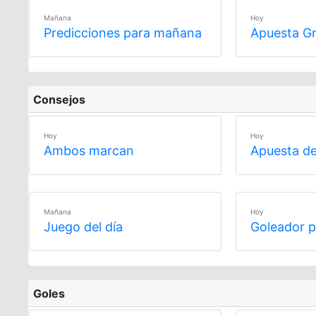
Mañana
Hoy
Predicciones para mañana
Apuesta Gr
Consejos
Hoy
Hoy
Ambos marcan
Apuesta de
Mañana
Hoy
Juego del día
Goleador p
Goles