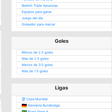
Boletín Triple Apuestas
Equipos para ganar
Juego del día
Goleador para marcar
Goles
Menos de 2.5 goles
Mas de 2.5 goles
Menos de 3.5 goles
Mas de 1.5 goles
Ligas
🏆 Copa Mundial
Alemania Bundesliga
Brasil Serie A