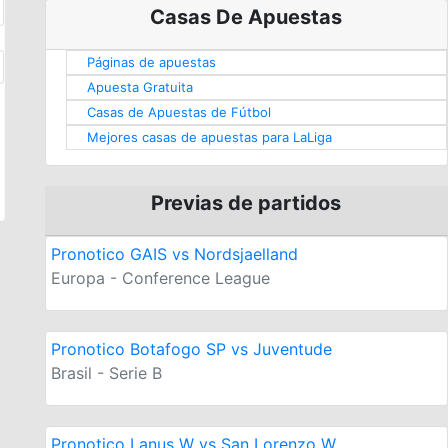
Casas De Apuestas
Páginas de apuestas
Apuesta Gratuita
Casas de Apuestas de Fútbol
Mejores casas de apuestas para LaLiga
Previas de partidos
Pronotico GAIS vs Nordsjaelland
Europa - Conference League
Pronotico Botafogo SP vs Juventude
Brasil - Serie B
Pronotico Lanus W vs San Lorenzo W