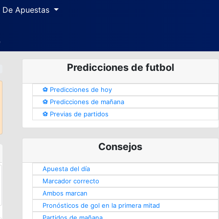
 De Apuestas
e
Predicciones de futbol
⚽️ Predicciones de hoy
⚽️ Predicciones de mañana
⚽️ Previas de partidos
Consejos
Apuesta del día
Marcador correcto
Ambos marcan
Pronósticos de gol en la primera mitad
Partidos de mañana