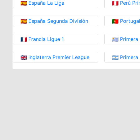
España La Liga
Perú Pri
España Segunda División
Portugal
Francia Ligue 1
Primera 
Inglaterra Premier League
Primera 