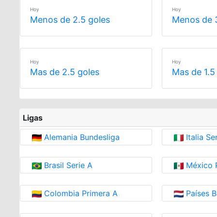
Hoy
Hoy
Menos de 2.5 goles
Menos de 3
Hoy
Hoy
Mas de 2.5 goles
Mas de 1.5
Ligas
Alemania Bundesliga
Italia Se
Brasil Serie A
México P
Colombia Primera A
Países B