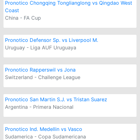
Pronotico Chongqing Tonglianglong vs Qingdao West
Coast
China - FA Cup
Pronotico Defensor Sp. vs Liverpool M.
Uruguay - Liga AUF Uruguaya
Pronotico Rapperswil vs Jona
Switzerland - Challenge League
Pronotico San Martin S.J. vs Tristan Suarez
Argentina - Primera Nacional
Pronotico Ind. Medellin vs Vasco
Sudamerica - Copa Sudamericana