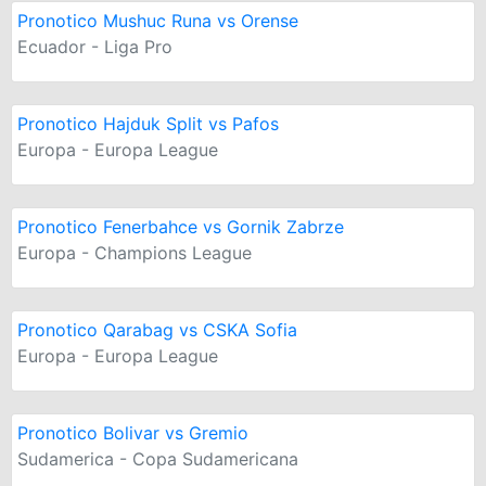
Pronotico Mushuc Runa vs Orense
Ecuador - Liga Pro
Pronotico Hajduk Split vs Pafos
Europa - Europa League
Pronotico Fenerbahce vs Gornik Zabrze
Europa - Champions League
Pronotico Qarabag vs CSKA Sofia
Europa - Europa League
Pronotico Bolivar vs Gremio
Sudamerica - Copa Sudamericana