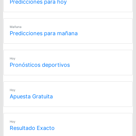
Predicciones para hoy
Mañana
Predicciones para mañana
Hoy
Pronósticos deportivos
Hoy
Apuesta Gratuita
Hoy
Resultado Exacto