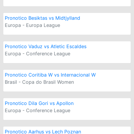
Pronotico Besiktas vs Midtjylland
Europa - Europa League
Pronotico Vaduz vs Atletic Escaldes
Europa - Conference League
Pronotico Coritiba W vs Internacional W
Brasil - Copa do Brasil Women
Pronotico Dila Gori vs Apollon
Europa - Conference League
Pronotico Aarhus vs Lech Poznan