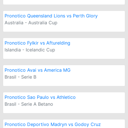
Pronotico Queensland Lions vs Perth Glory
Australia - Australia Cup
Pronotico Fylkir vs Afturelding
Islandia - Icelandic Cup
Pronotico Avai vs America MG
Brasil - Serie B
Pronotico Sao Paulo vs Athletico
Brasil - Serie A Betano
Pronotico Deportivo Madryn vs Godoy Cruz