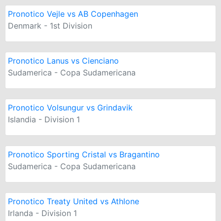
Pronotico Vejle vs AB Copenhagen
Denmark - 1st Division
Pronotico Lanus vs Cienciano
Sudamerica - Copa Sudamericana
Pronotico Volsungur vs Grindavik
Islandia - Division 1
Pronotico Sporting Cristal vs Bragantino
Sudamerica - Copa Sudamericana
Pronotico Treaty United vs Athlone
Irlanda - Division 1