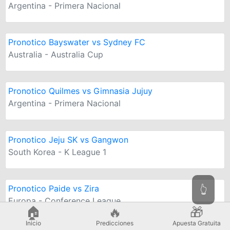
Argentina - Primera Nacional
Pronotico Bayswater vs Sydney FC
Australia - Australia Cup
Pronotico Quilmes vs Gimnasia Jujuy
Argentina - Primera Nacional
Pronotico Jeju SK vs Gangwon
South Korea - K League 1
Pronotico Paide vs Zira
👆
Europa - Conference League
🏠
🔥
🎁
Inicio
Predicciones
Apuesta Gratuita