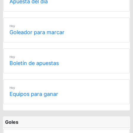
Apuesta del día
Hoy
Goleador para marcar
Hoy
Boletín de apuestas
Hoy
Equipos para ganar
Goles