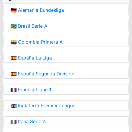
Alemania Bundesliga
Brasil Serie A
Colombia Primera A
España La Liga
España Segunda División
Francia Ligue 1
Inglaterra Premier League
Italia Serie A