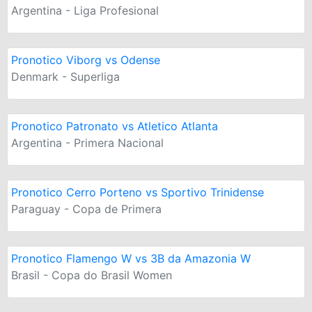
Argentina - Liga Profesional
Pronotico Viborg vs Odense
Denmark - Superliga
Pronotico Patronato vs Atletico Atlanta
Argentina - Primera Nacional
Pronotico Cerro Porteno vs Sportivo Trinidense
Paraguay - Copa de Primera
Pronotico Flamengo W vs 3B da Amazonia W
Brasil - Copa do Brasil Women