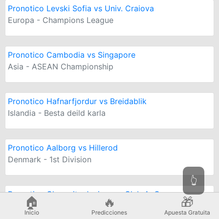
Pronotico Levski Sofia vs Univ. Craiova
Europa - Champions League
Pronotico Cambodia vs Singapore
Asia - ASEAN Championship
Pronotico Hafnarfjordur vs Breidablik
Islandia - Besta deild karla
Pronotico Aalborg vs Hillerod
Denmark - 1st Division
👆
Pronotico Chacarita Juniors vs Club A. Guemes
🏠
🔥
🎁
Argentina - Primera Nacional
Inicio
Predicciones
Apuesta Gratuita