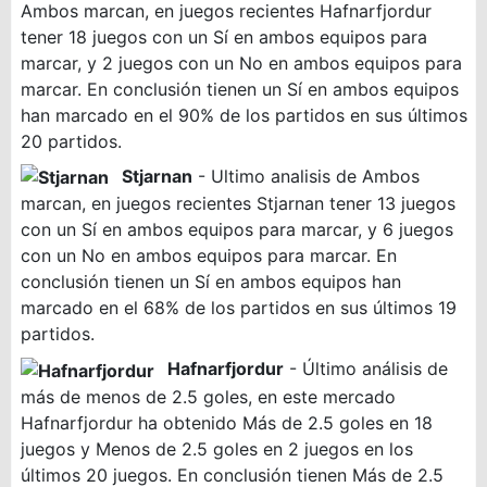
Ambos marcan, en juegos recientes Hafnarfjordur
tener 18 juegos con un Sí en ambos equipos para
marcar, y 2 juegos con un No en ambos equipos para
marcar. En conclusión tienen un Sí en ambos equipos
han marcado en el 90% de los partidos en sus últimos
20 partidos.
Stjarnan
- Ultimo analisis de Ambos
marcan, en juegos recientes Stjarnan tener 13 juegos
con un Sí en ambos equipos para marcar, y 6 juegos
con un No en ambos equipos para marcar. En
conclusión tienen un Sí en ambos equipos han
marcado en el 68% de los partidos en sus últimos 19
partidos.
Hafnarfjordur
- Último análisis de
más de menos de 2.5 goles, en este mercado
Hafnarfjordur ha obtenido Más de 2.5 goles en 18
juegos y Menos de 2.5 goles en 2 juegos en los
últimos 20 juegos. En conclusión tienen Más de 2.5