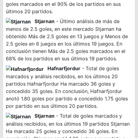
goles marcados en el 90% de los partidos en sus
últimos 20 partidos.
Stjarnan
- Último análisis de más de
menos de 2.5 goles, en este mercado Stjarnan ha
obtenido Más de 2.5 goles en 13 juegos y Menos de
2.5 goles en 6 juegos en los últimos 19 juegos. En
conclusión tienen Más de 2.5 goles marcados en el
68% de los partidos en sus últimos 19 partidos.
Hafnarfjordur
- Total de goles
marcados y análisis recibidos, en los últimos 20
partidos Hafnarfjordur Ha marcado 36 goles y
concedido 35 goles. En conclusión, Hafnarfjordur
anotó 1.80 goles por partido e concedido 1.75 goles
por partido en sus últimos 20 partidos.
Stjarnan
- Total de goles marcados y
análisis recibidos, en los últimos 19 partidos Stjarnan
Ha marcado 25 goles y concedido 36 goles. En