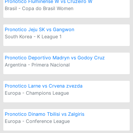
Pronotico Fluminense W vs Cruzeiro W
Brasil - Copa do Brasil Women
Pronotico Jeju SK vs Gangwon
South Korea - K League 1
Pronotico Deportivo Madryn vs Godoy Cruz
Argentina - Primera Nacional
Pronotico Larne vs Crvena zvezda
Europa - Champions League
Pronotico Dinamo Tbilisi vs Zalgiris
Europa - Conference League