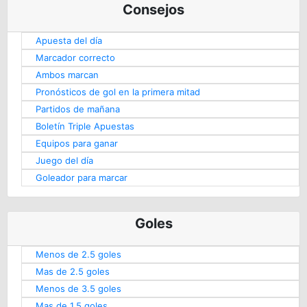
Consejos
Apuesta del día
Marcador correcto
Ambos marcan
Pronósticos de gol en la primera mitad
Partidos de mañana
Boletín Triple Apuestas
Equipos para ganar
Juego del día
Goleador para marcar
Goles
Menos de 2.5 goles
Mas de 2.5 goles
Menos de 3.5 goles
Mas de 1.5 goles