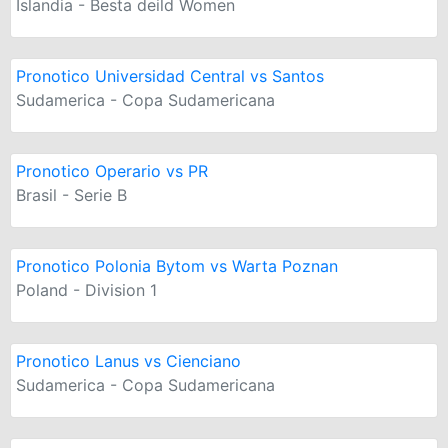
Islandia - Besta deild Women
Pronotico Universidad Central vs Santos
Sudamerica - Copa Sudamericana
Pronotico Operario vs PR
Brasil - Serie B
Pronotico Polonia Bytom vs Warta Poznan
Poland - Division 1
Pronotico Lanus vs Cienciano
Sudamerica - Copa Sudamericana