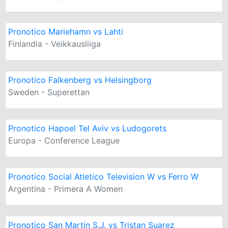
Pronotico Mariehamn vs Lahti
Finlandia - Veikkausliiga
Pronotico Falkenberg vs Helsingborg
Sweden - Superettan
Pronotico Hapoel Tel Aviv vs Ludogorets
Europa - Conference League
Pronotico Social Atletico Television W vs Ferro W
Argentina - Primera A Women
Pronotico San Martin S.J. vs Tristan Suarez