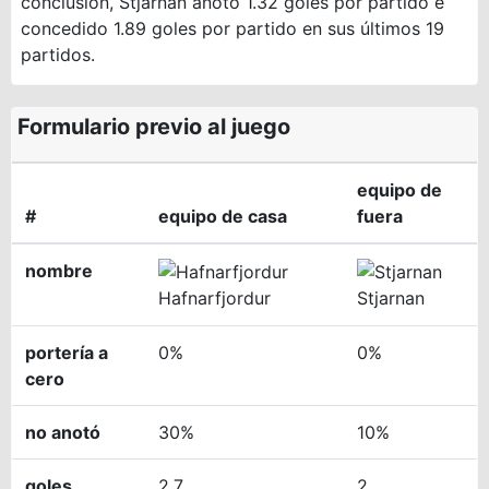
conclusión, Stjarnan anotó 1.32 goles por partido e
concedido 1.89 goles por partido en sus últimos 19
partidos.
Formulario previo al juego
equipo de
#
equipo de casa
fuera
nombre
Hafnarfjordur
Stjarnan
portería a
0%
0%
cero
no anotó
30%
10%
goles
2.7
2