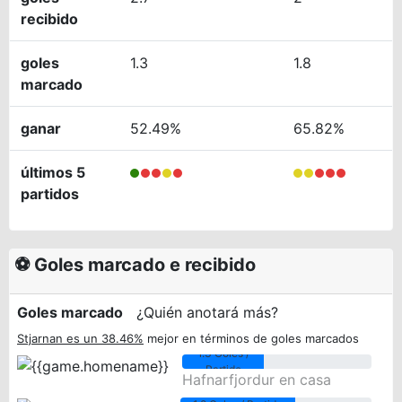
recibido
goles
1.3
1.8
marcado
ganar
52.49%
65.82%
últimos 5
partidos
⚽ Goles marcado e recibido
Goles marcado
¿Quién anotará más?
Stjarnan es un 38.46%
mejor en términos de goles marcados
1.3 Goles /
Partido
Hafnarfjordur en casa