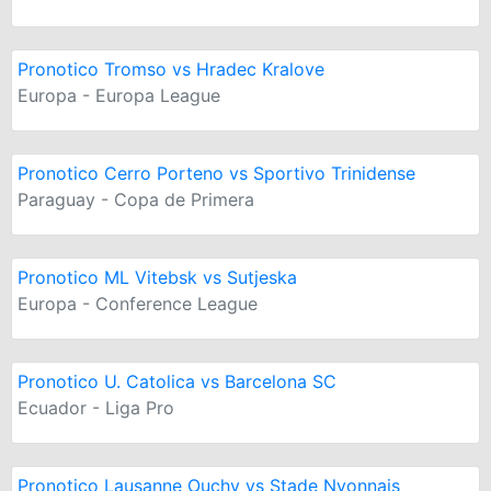
Pronotico Tromso vs Hradec Kralove
Europa - Europa League
Pronotico Cerro Porteno vs Sportivo Trinidense
Paraguay - Copa de Primera
Pronotico ML Vitebsk vs Sutjeska
Europa - Conference League
Pronotico U. Catolica vs Barcelona SC
Ecuador - Liga Pro
Pronotico Lausanne Ouchy vs Stade Nyonnais