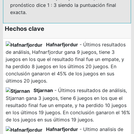
pronóstico dice 1 : 3 siendo la puntuación final
exacta.
Hechos clave
Hafnarfjordur
- Últimos resultados
de análisis, Hafnarfjordur gana 9 juegos, tiene 3
juegos en los que el resultado final fue un empate, y
ha perdido 8 juegos en los últimos 20 juegos. En
conclusión ganaron el 45% de los juegos en sus
últimos 20 juegos.
Stjarnan
- Últimos resultados de análisis,
Stjarnan gana 3 juegos, tiene 6 juegos en los que el
resultado final fue un empate, y ha perdido 10 juegos
en los últimos 19 juegos. En conclusión ganaron el 16%
de los juegos en sus últimos 19 juegos.
Hafnarfjordur
- Ultimo analisis de