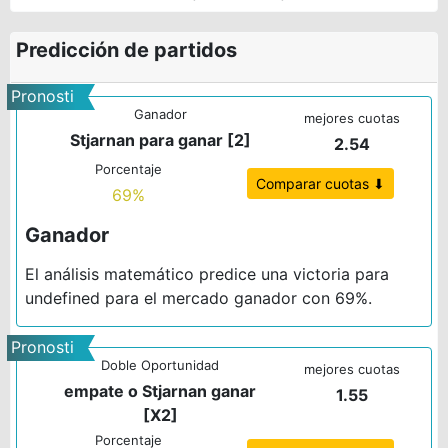
Predicción de partidos
Pronosti
Ganador
co 1
mejores cuotas
Stjarnan para ganar [2]
2.54
Porcentaje
Comparar cuotas ⬇
69%
Ganador
El análisis matemático predice una victoria para
undefined para el mercado ganador con 69%.
Pronosti
Doble Oportunidad
co 2
mejores cuotas
empate o Stjarnan ganar
1.55
[X2]
Porcentaje