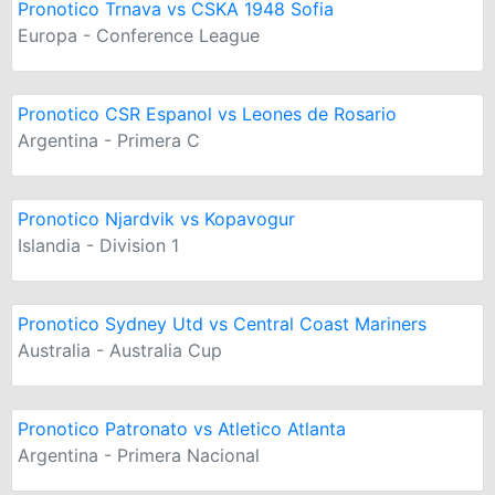
Pronotico Trnava vs CSKA 1948 Sofia
Europa - Conference League
Pronotico CSR Espanol vs Leones de Rosario
Argentina - Primera C
Pronotico Njardvik vs Kopavogur
Islandia - Division 1
Pronotico Sydney Utd vs Central Coast Mariners
Australia - Australia Cup
Pronotico Patronato vs Atletico Atlanta
Argentina - Primera Nacional