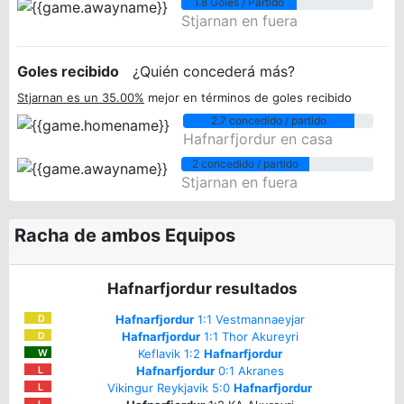
1.8 Goles / Partido
Stjarnan en fuera
Goles recibido
¿Quién concederá más?
Stjarnan es un 35.00%
mejor en términos de goles recibido
2.7 concedido / partido
Hafnarfjordur en casa
2 concedido / partido
Stjarnan en fuera
Racha de ambos Equipos
Hafnarfjordur resultados
Hafnarfjordur
1:1 Vestmannaeyjar
D
Hafnarfjordur
1:1 Thor Akureyri
D
Keflavik 1:2
Hafnarfjordur
W
Hafnarfjordur
0:1 Akranes
L
Vikingur Reykjavik 5:0
Hafnarfjordur
L