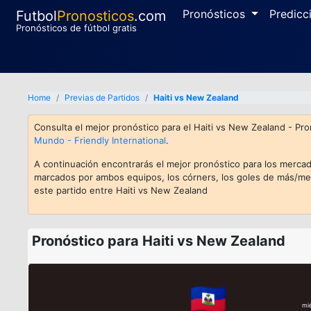
Pronósticos
Predicc
Futbol
Pronosticos
.com
Pronósticos de fútbol gratis
Home
Previas de Partidos
Haiti vs New Zealand
Consulta el mejor pronóstico para el Haiti vs New Zealand - Pro
Mundo - Friendly International
.
A continuación encontrarás el mejor pronóstico para los mercad
marcados por ambos equipos, los córners, los goles de más/men
este partido entre Haiti vs New Zealand
Pronóstico para Haiti vs New Zealand
mié