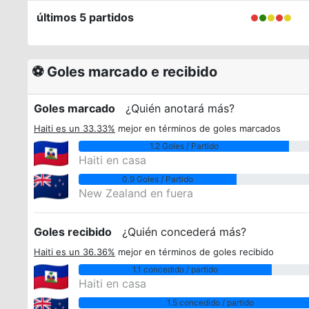
últimos 5 partidos
⚽ Goles marcado e recibido
Goles marcado
¿Quién anotará más?
Haiti es un 33.33%
mejor en términos de goles marcados
1.2 Goles / Partido
Haiti en casa
0.9 Goles / Partido
New Zealand en fuera
Goles recibido
¿Quién concederá más?
Haiti es un 36.36%
mejor en términos de goles recibido
1.1 concedido / partido
Haiti en casa
1.5 concedido / partido