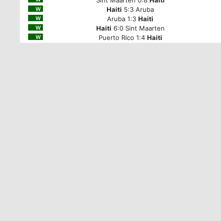
Haiti
5:3 Aruba
W
Aruba 1:3
Haiti
W
Haiti
6:0 Sint Maarten
W
Puerto Rico 1:4
Haiti
W