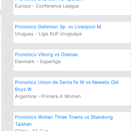
Europa - Conference League
Pronotico Defensor Sp. vs Liverpool M.
Uruguay - Liga AUF Uruguaya
Pronotico Viborg vs Odense
Denmark - Superliga
Pronotico Union de Santa Fe W vs Newells Old
Boys W
Argentina - Primera A Women
Pronotico Wuhan Three Towns vs Shandong
Taishan