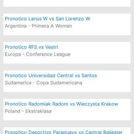
Pronotico Lanus W vs San Lorenzo W
Argentina - Primera A Women
Pronotico RFS vs Vestri
Europa - Conference League
Pronotico Universidad Central vs Santos
Sudamerica - Copa Sudamericana
Pronotico Radomiak Radom vs Wieczysta Krakow
Poland - Ekstraklasa
Pronotico Deportivo Paraguayo vs Central Ballester