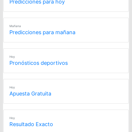
Predicciones para hoy
Mañana
Predicciones para mañana
Hoy
Pronósticos deportivos
Hoy
Apuesta Gratuita
Hoy
Resultado Exacto