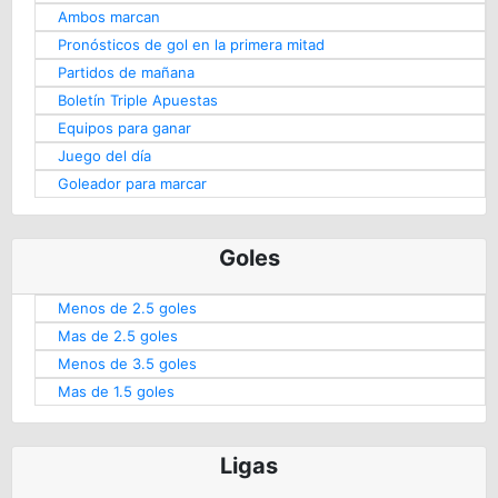
Ambos marcan
Pronósticos de gol en la primera mitad
Partidos de mañana
Boletín Triple Apuestas
Equipos para ganar
Juego del día
Goleador para marcar
Goles
Menos de 2.5 goles
Mas de 2.5 goles
Menos de 3.5 goles
Mas de 1.5 goles
Ligas