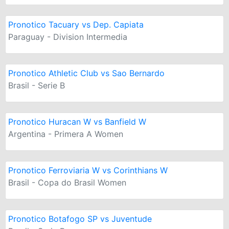
Pronotico Tacuary vs Dep. Capiata
Paraguay - Division Intermedia
Pronotico Athletic Club vs Sao Bernardo
Brasil - Serie B
Pronotico Huracan W vs Banfield W
Argentina - Primera A Women
Pronotico Ferroviaria W vs Corinthians W
Brasil - Copa do Brasil Women
Pronotico Botafogo SP vs Juventude