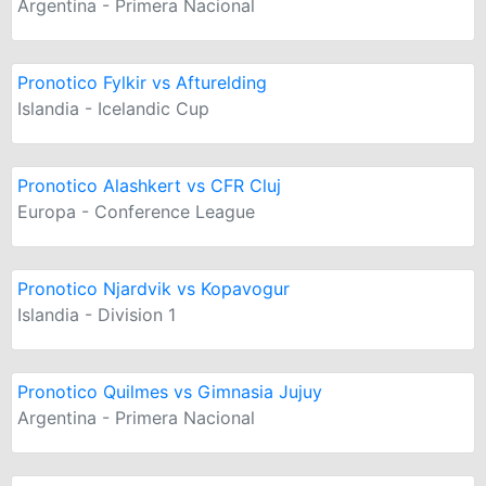
Argentina - Primera Nacional
Pronotico Fylkir vs Afturelding
Islandia - Icelandic Cup
Pronotico Alashkert vs CFR Cluj
Europa - Conference League
Pronotico Njardvik vs Kopavogur
Islandia - Division 1
Pronotico Quilmes vs Gimnasia Jujuy
Argentina - Primera Nacional