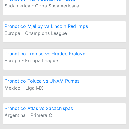
Sudamerica - Copa Sudamericana
Pronotico Mjallby vs Lincoln Red Imps
Europa - Champions League
Pronotico Tromso vs Hradec Kralove
Europa - Europa League
Pronotico Toluca vs UNAM Pumas
México - Liga MX
Pronotico Atlas vs Sacachispas
Argentina - Primera C