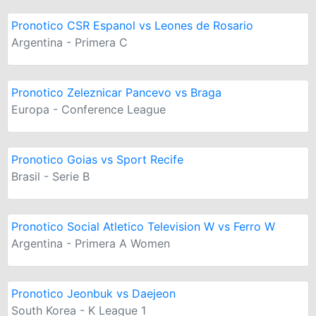
Pronotico CSR Espanol vs Leones de Rosario
Argentina - Primera C
Pronotico Zeleznicar Pancevo vs Braga
Europa - Conference League
Pronotico Goias vs Sport Recife
Brasil - Serie B
Pronotico Social Atletico Television W vs Ferro W
Argentina - Primera A Women
Pronotico Jeonbuk vs Daejeon
South Korea - K League 1