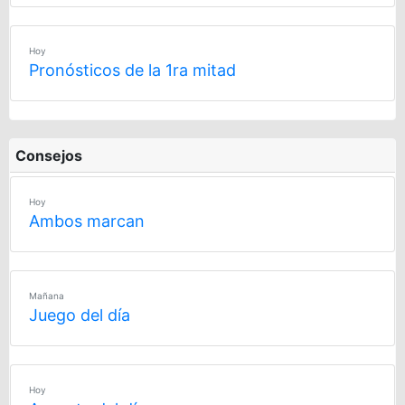
Hoy
Pronósticos de la 1ra mitad
Consejos
Hoy
Ambos marcan
Mañana
Juego del día
Hoy