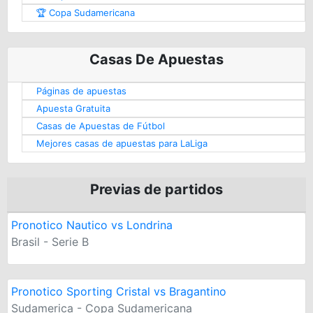
🏆 Copa Sudamericana
Casas De Apuestas
Páginas de apuestas
Apuesta Gratuita
Casas de Apuestas de Fútbol
Mejores casas de apuestas para LaLiga
Previas de partidos
Pronotico Nautico vs Londrina
Brasil - Serie B
Pronotico Sporting Cristal vs Bragantino
Sudamerica - Copa Sudamericana