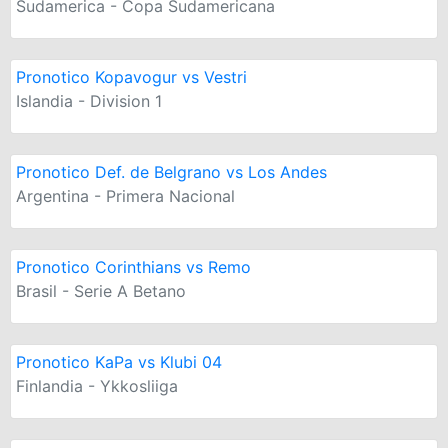
Sudamerica - Copa Sudamericana
Pronotico Kopavogur vs Vestri
Islandia - Division 1
Pronotico Def. de Belgrano vs Los Andes
Argentina - Primera Nacional
Pronotico Corinthians vs Remo
Brasil - Serie A Betano
Pronotico KaPa vs Klubi 04
Finlandia - Ykkosliiga