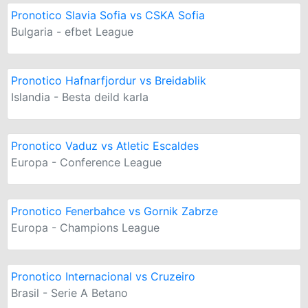
Pronotico Slavia Sofia vs CSKA Sofia
Bulgaria - efbet League
Pronotico Hafnarfjordur vs Breidablik
Islandia - Besta deild karla
Pronotico Vaduz vs Atletic Escaldes
Europa - Conference League
Pronotico Fenerbahce vs Gornik Zabrze
Europa - Champions League
Pronotico Internacional vs Cruzeiro
Brasil - Serie A Betano