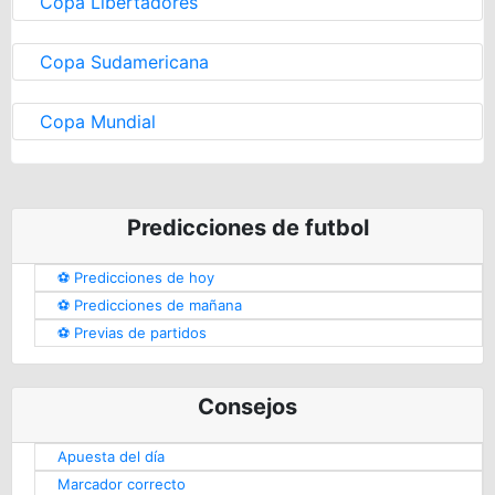
Copa Libertadores
Copa Sudamericana
Copa Mundial
Predicciones de futbol
⚽️ Predicciones de hoy
⚽️ Predicciones de mañana
⚽️ Previas de partidos
Consejos
Apuesta del día
Marcador correcto