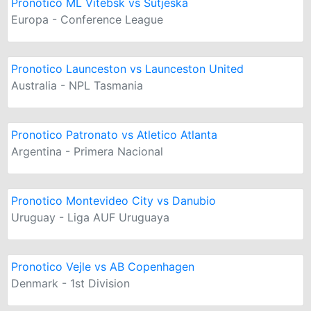
Pronotico ML Vitebsk vs Sutjeska
Europa - Conference League
Pronotico Launceston vs Launceston United
Australia - NPL Tasmania
Pronotico Patronato vs Atletico Atlanta
Argentina - Primera Nacional
Pronotico Montevideo City vs Danubio
Uruguay - Liga AUF Uruguaya
Pronotico Vejle vs AB Copenhagen
Denmark - 1st Division