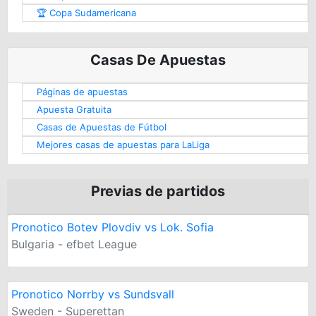
🏆 Copa Sudamericana
Casas De Apuestas
Páginas de apuestas
Apuesta Gratuita
Casas de Apuestas de Fútbol
Mejores casas de apuestas para LaLiga
Previas de partidos
Pronotico Botev Plovdiv vs Lok. Sofia
Bulgaria - efbet League
Pronotico Norrby vs Sundsvall
Sweden - Superettan