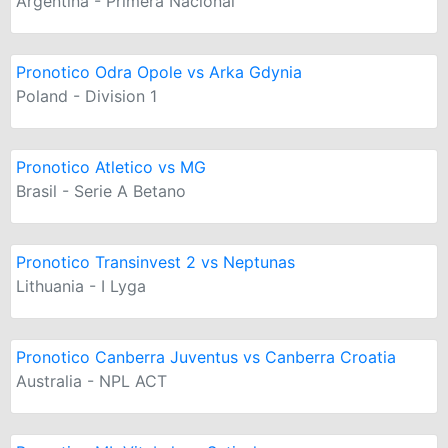
Argentina - Primera Nacional
Pronotico Odra Opole vs Arka Gdynia
Poland - Division 1
Pronotico Atletico vs MG
Brasil - Serie A Betano
Pronotico Transinvest 2 vs Neptunas
Lithuania - I Lyga
Pronotico Canberra Juventus vs Canberra Croatia
Australia - NPL ACT