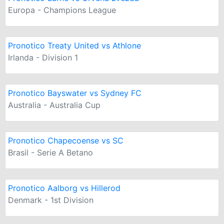
Europa - Champions League
Pronotico Treaty United vs Athlone
Irlanda - Division 1
Pronotico Bayswater vs Sydney FC
Australia - Australia Cup
Pronotico Chapecoense vs SC
Brasil - Serie A Betano
Pronotico Aalborg vs Hillerod
Denmark - 1st Division