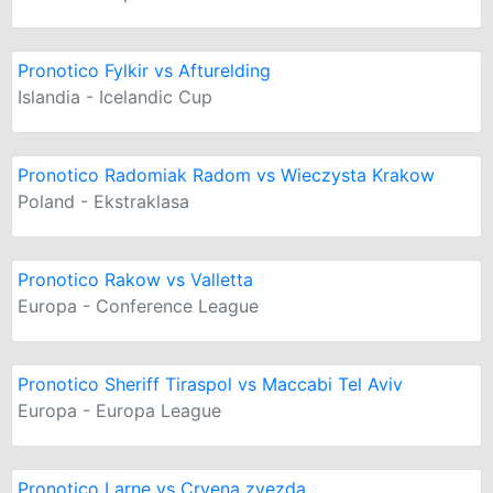
Pronotico Fylkir vs Afturelding
Islandia - Icelandic Cup
Pronotico Radomiak Radom vs Wieczysta Krakow
Poland - Ekstraklasa
Pronotico Rakow vs Valletta
Europa - Conference League
Pronotico Sheriff Tiraspol vs Maccabi Tel Aviv
Europa - Europa League
Pronotico Larne vs Crvena zvezda