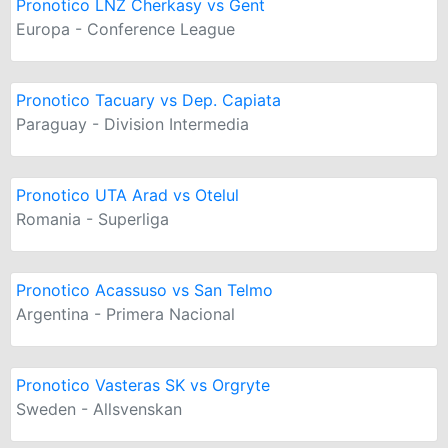
Pronotico LNZ Cherkasy vs Gent
Europa - Conference League
Pronotico Tacuary vs Dep. Capiata
Paraguay - Division Intermedia
Pronotico UTA Arad vs Otelul
Romania - Superliga
Pronotico Acassuso vs San Telmo
Argentina - Primera Nacional
Pronotico Vasteras SK vs Orgryte
Sweden - Allsvenskan