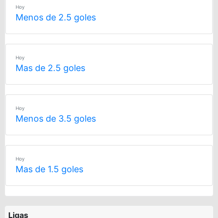
Hoy
Menos de 2.5 goles
Hoy
Mas de 2.5 goles
Hoy
Menos de 3.5 goles
Hoy
Mas de 1.5 goles
Ligas