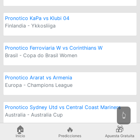
Pronotico KaPa vs Klubi 04
Finlandia - Ykkosliiga
Pronotico Ferroviaria W vs Corinthians W
Brasil - Copa do Brasil Women
Pronotico Ararat vs Armenia
Europa - Champions League
Pronotico Sydney Utd vs Central Coast Mariners
Australia - Australia Cup
👆
🏠
🔥
🎁
Inicio
Predicciones
Apuesta Gratuita
Pronotico Paks vs Panathinaikos