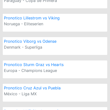
Paraguay - Copa de Primera
Pronotico Lillestrom vs Viking
Noruega - Eliteserien
Pronotico Viborg vs Odense
Denmark - Superliga
Pronotico Sturm Graz vs Hearts
Europa - Champions League
Pronotico Cruz Azul vs Puebla
México - Liga MX