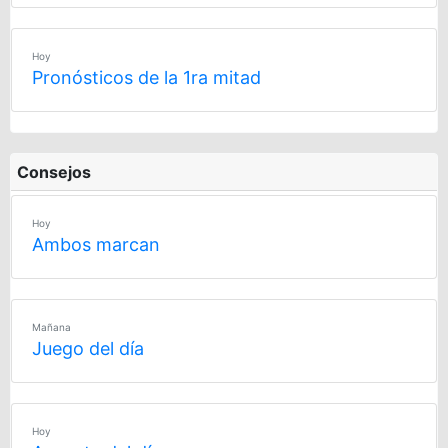
Hoy
Pronósticos de la 1ra mitad
Consejos
Hoy
Ambos marcan
Mañana
Juego del día
Hoy