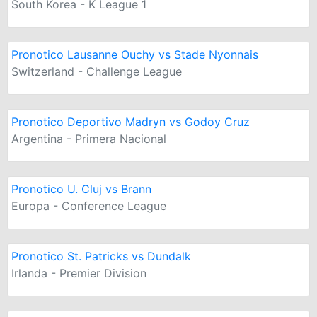
South Korea - K League 1
Pronotico Lausanne Ouchy vs Stade Nyonnais
Switzerland - Challenge League
Pronotico Deportivo Madryn vs Godoy Cruz
Argentina - Primera Nacional
Pronotico U. Cluj vs Brann
Europa - Conference League
Pronotico St. Patricks vs Dundalk
Irlanda - Premier Division