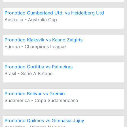
Pronotico Cumberland Utd. vs Heidelberg Utd
Australia - Australia Cup
Pronotico Klaksvik vs Kauno Zalgiris
Europa - Champions League
Pronotico Coritiba vs Palmeiras
Brasil - Serie A Betano
Pronotico Bolivar vs Gremio
Sudamerica - Copa Sudamericana
Pronotico Quilmes vs Gimnasia Jujuy