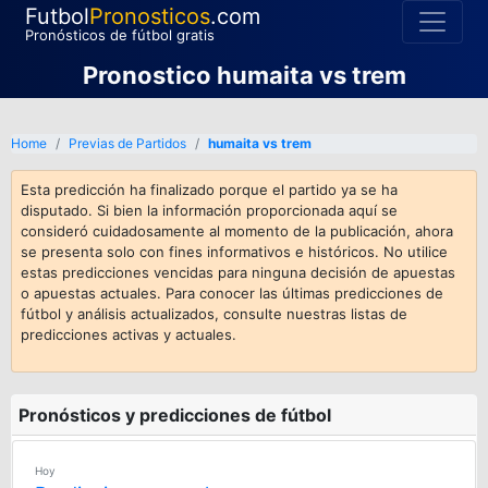
Futbol
Pronosticos
.com
Pronósticos de fútbol gratis
Pronostico humaita vs trem
Home
Previas de Partidos
humaita vs trem
Esta predicción ha finalizado porque el partido ya se ha
disputado. Si bien la información proporcionada aquí se
consideró cuidadosamente al momento de la publicación, ahora
se presenta solo con fines informativos e históricos. No utilice
estas predicciones vencidas para ninguna decisión de apuestas
o apuestas actuales. Para conocer las últimas predicciones de
fútbol y análisis actualizados, consulte nuestras listas de
predicciones activas y actuales.
Pronósticos y predicciones de fútbol
Hoy