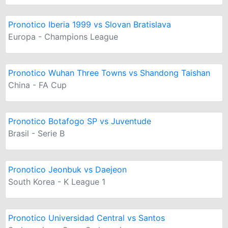
Pronotico Iberia 1999 vs Slovan Bratislava
Europa - Champions League
Pronotico Wuhan Three Towns vs Shandong Taishan
China - FA Cup
Pronotico Botafogo SP vs Juventude
Brasil - Serie B
Pronotico Jeonbuk vs Daejeon
South Korea - K League 1
Pronotico Universidad Central vs Santos