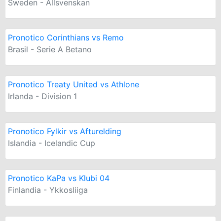
Sweden - Allsvenskan
Pronotico Corinthians vs Remo
Brasil - Serie A Betano
Pronotico Treaty United vs Athlone
Irlanda - Division 1
Pronotico Fylkir vs Afturelding
Islandia - Icelandic Cup
Pronotico KaPa vs Klubi 04
Finlandia - Ykkosliiga