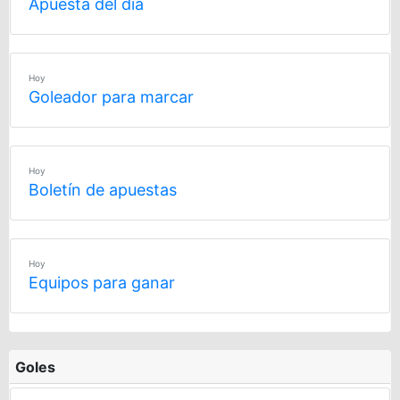
Apuesta del día
Hoy
Goleador para marcar
Hoy
Boletín de apuestas
Hoy
Equipos para ganar
Goles