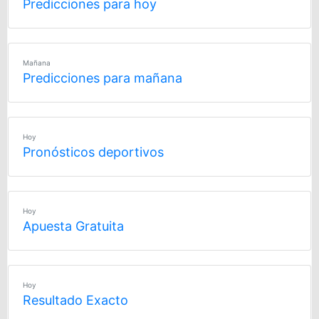
Predicciones para hoy
Mañana
Predicciones para mañana
Hoy
Pronósticos deportivos
Hoy
Apuesta Gratuita
Hoy
Resultado Exacto