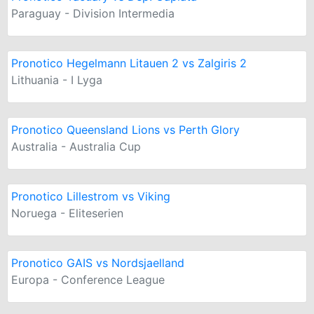
Paraguay - Division Intermedia
Pronotico Hegelmann Litauen 2 vs Zalgiris 2
Lithuania - I Lyga
Pronotico Queensland Lions vs Perth Glory
Australia - Australia Cup
Pronotico Lillestrom vs Viking
Noruega - Eliteserien
Pronotico GAIS vs Nordsjaelland
Europa - Conference League