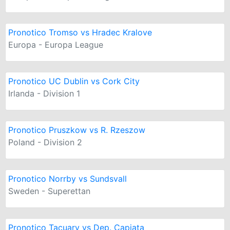
Pronotico Tromso vs Hradec Kralove
Europa - Europa League
Pronotico UC Dublin vs Cork City
Irlanda - Division 1
Pronotico Pruszkow vs R. Rzeszow
Poland - Division 2
Pronotico Norrby vs Sundsvall
Sweden - Superettan
Pronotico Tacuary vs Dep. Capiata