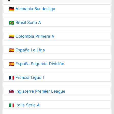
Alemania Bundesliga
Brasil Serie A
Colombia Primera A
España La Liga
España Segunda División
Francia Ligue 1
Inglaterra Premier League
Italia Serie A