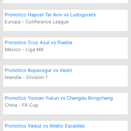
Pronotico Hapoel Tel Aviv vs Ludogorets
Europa - Conference League
Pronotico Cruz Azul vs Puebla
México - Liga MX
Pronotico Kopavogur vs Vestri
Islandia - Division 1
Pronotico Yunnan Yukun vs Chengdu Rongcheng
China - FA Cup
Pronotico Vaduz vs Atletic Escaldes