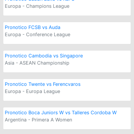
Europa - Champions League
Pronotico FCSB vs Auda
Europa - Conference League
Pronotico Cambodia vs Singapore
Asia - ASEAN Championship
Pronotico Twente vs Ferencvaros
Europa - Europa League
Pronotico Boca Juniors W vs Talleres Cordoba W
Argentina - Primera A Women