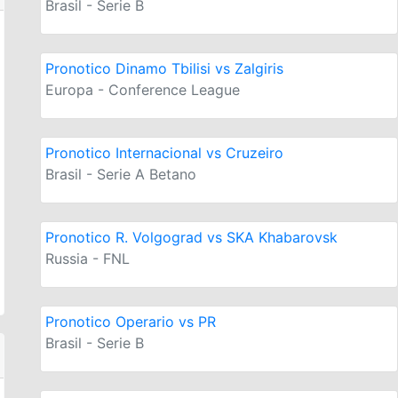
Brasil - Serie B
Pronotico Dinamo Tbilisi vs Zalgiris
Europa - Conference League
Pronotico Internacional vs Cruzeiro
Brasil - Serie A Betano
Pronotico R. Volgograd vs SKA Khabarovsk
Russia - FNL
Pronotico Operario vs PR
Brasil - Serie B