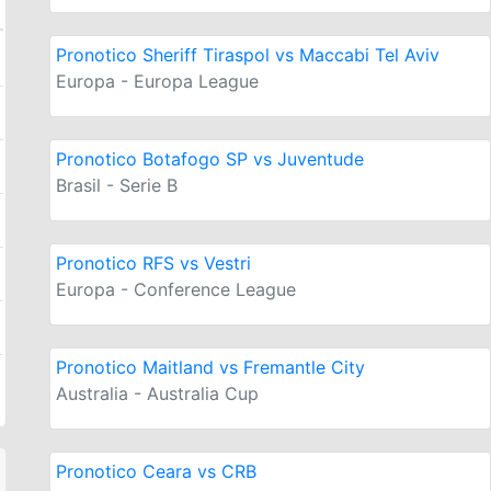
Pronotico Sheriff Tiraspol vs Maccabi Tel Aviv
Europa - Europa League
Pronotico Botafogo SP vs Juventude
Brasil - Serie B
Pronotico RFS vs Vestri
Europa - Conference League
Pronotico Maitland vs Fremantle City
Australia - Australia Cup
Pronotico Ceara vs CRB