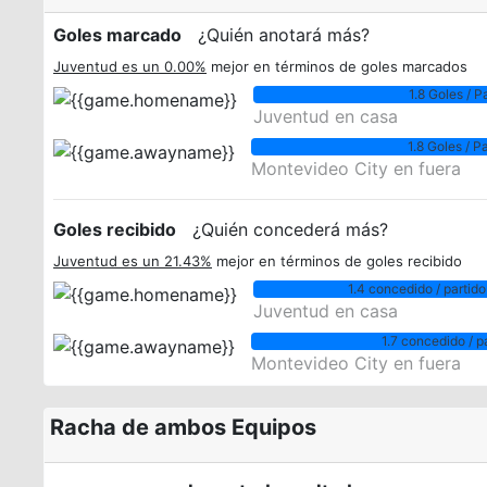
Goles marcado
¿Quién anotará más?
Juventud es un 0.00%
mejor en términos de goles marcados
1.8 Goles / P
Juventud en casa
1.8 Goles / P
Montevideo City en fuera
Goles recibido
¿Quién concederá más?
Juventud es un 21.43%
mejor en términos de goles recibido
1.4 concedido / partido
Juventud en casa
1.7 concedido / p
Montevideo City en fuera
Racha de ambos Equipos