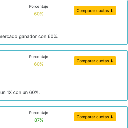
Porcentaje
Comparar cuotas ⬇
60%
l mercado ganador con 60%.
Porcentaje
Comparar cuotas ⬇
60%
un 1X con un 60%.
Porcentaje
Comparar cuotas ⬇
87%