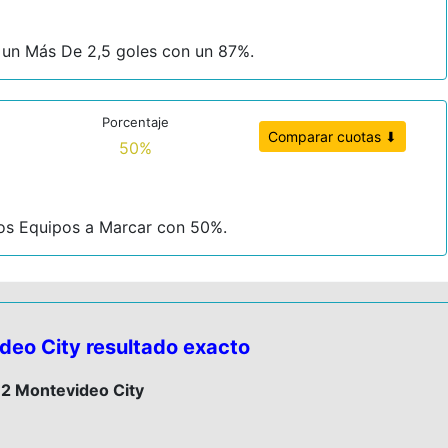
un Más De 2,5 goles con un 87%.
Porcentaje
Comparar cuotas ⬇
50%
s Equipos a Marcar con 50%.
deo City resultado exacto
 2 Montevideo City