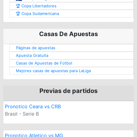
🏆 Copa Libertadores
🏆 Copa Sudamericana
Casas De Apuestas
Páginas de apuestas
Apuesta Gratuita
Casas de Apuestas de Fútbol
Mejores casas de apuestas para LaLiga
Previas de partidos
Pronotico Ceara vs CRB
Brasil - Serie B
Pronotico Atletico vs MG