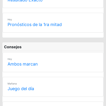
Hoy
Pronósticos de la 1ra mitad
Consejos
Hoy
Ambos marcan
Mañana
Juego del día