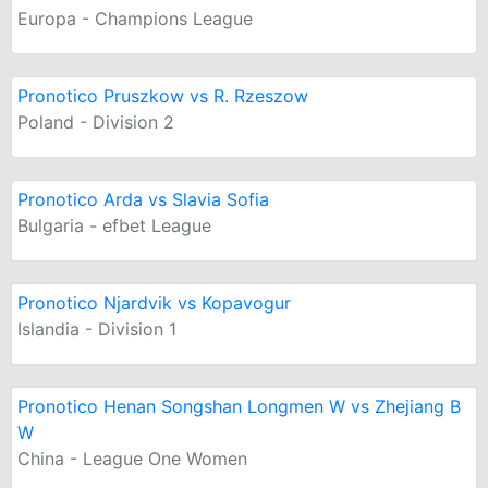
Europa - Champions League
Pronotico Pruszkow vs R. Rzeszow
Poland - Division 2
Pronotico Arda vs Slavia Sofia
Bulgaria - efbet League
Pronotico Njardvik vs Kopavogur
Islandia - Division 1
Pronotico Henan Songshan Longmen W vs Zhejiang B
W
China - League One Women