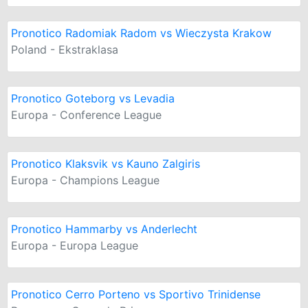
Pronotico Radomiak Radom vs Wieczysta Krakow
Poland - Ekstraklasa
Pronotico Goteborg vs Levadia
Europa - Conference League
Pronotico Klaksvik vs Kauno Zalgiris
Europa - Champions League
Pronotico Hammarby vs Anderlecht
Europa - Europa League
Pronotico Cerro Porteno vs Sportivo Trinidense