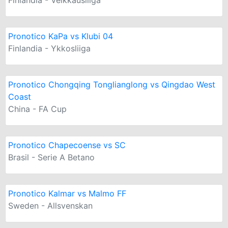
Finlandia - Veikkausliiga
Pronotico KaPa vs Klubi 04
Finlandia - Ykkosliiga
Pronotico Chongqing Tonglianglong vs Qingdao West
Coast
China - FA Cup
Pronotico Chapecoense vs SC
Brasil - Serie A Betano
Pronotico Kalmar vs Malmo FF
Sweden - Allsvenskan