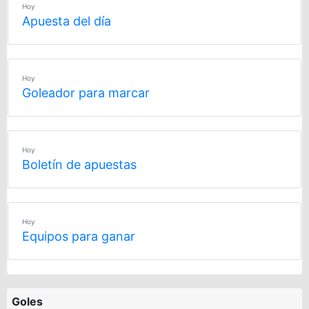
Hoy
Apuesta del día
Hoy
Goleador para marcar
Hoy
Boletín de apuestas
Hoy
Equipos para ganar
Goles