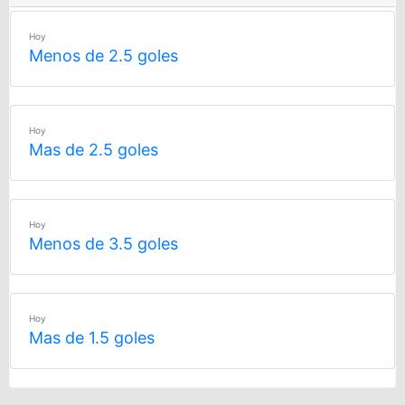
Hoy
Menos de 2.5 goles
Hoy
Mas de 2.5 goles
Hoy
Menos de 3.5 goles
Hoy
Mas de 1.5 goles