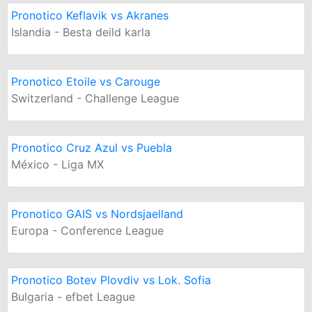
Pronotico Keflavik vs Akranes
Islandia - Besta deild karla
Pronotico Etoile vs Carouge
Switzerland - Challenge League
Pronotico Cruz Azul vs Puebla
México - Liga MX
Pronotico GAIS vs Nordsjaelland
Europa - Conference League
Pronotico Botev Plovdiv vs Lok. Sofia
Bulgaria - efbet League