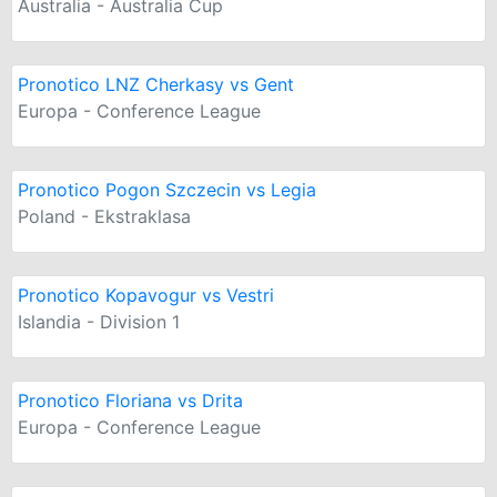
Australia - Australia Cup
Pronotico LNZ Cherkasy vs Gent
Europa - Conference League
Pronotico Pogon Szczecin vs Legia
Poland - Ekstraklasa
Pronotico Kopavogur vs Vestri
Islandia - Division 1
Pronotico Floriana vs Drita
Europa - Conference League