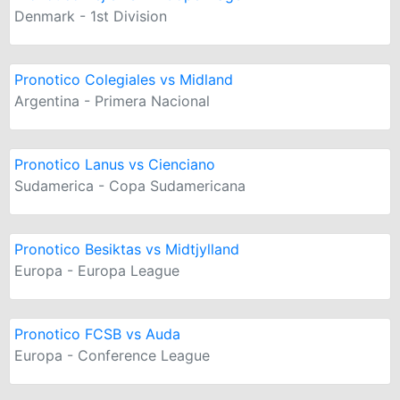
Denmark - 1st Division
Pronotico Colegiales vs Midland
Argentina - Primera Nacional
Pronotico Lanus vs Cienciano
Sudamerica - Copa Sudamericana
Pronotico Besiktas vs Midtjylland
Europa - Europa League
Pronotico FCSB vs Auda
Europa - Conference League