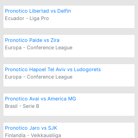
Pronotico Libertad vs Delfin
Ecuador - Liga Pro
Pronotico Paide vs Zira
Europa - Conference League
Pronotico Hapoel Tel Aviv vs Ludogorets
Europa - Conference League
Pronotico Avai vs America MG
Brasil - Serie B
Pronotico Jaro vs SJK
Finlandia - Veikkausliiga