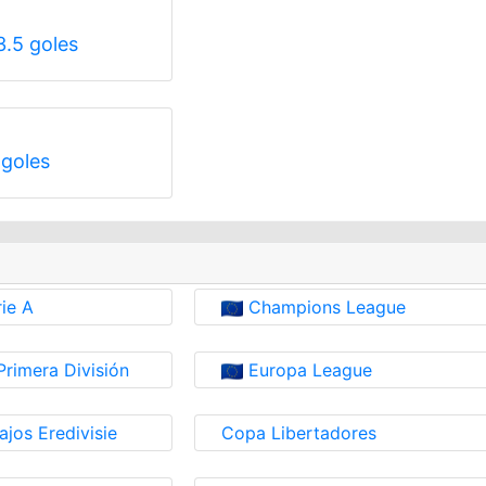
.5 goles
 goles
rie A
Champions League
rimera División
Europa League
ajos Eredivisie
Copa Libertadores