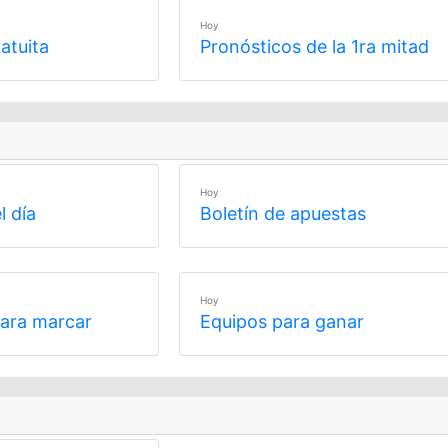
Hoy
atuita
Pronósticos de la 1ra mitad
Hoy
l día
Boletín de apuestas
Hoy
ara marcar
Equipos para ganar