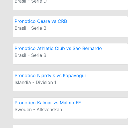
Brasil - Serie D
Pronotico Ceara vs CRB
Brasil - Serie B
Pronotico Athletic Club vs Sao Bernardo
Brasil - Serie B
Pronotico Njardvik vs Kopavogur
Islandia - Division 1
Pronotico Kalmar vs Malmo FF
Sweden - Allsvenskan