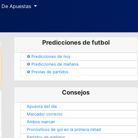
 De Apuestas
Predicciones de futbol
⚽️ Predicciones de hoy
⚽️ Predicciones de mañana
⚽️ Previas de partidos
Consejos
Apuesta del día
Marcador correcto
Ambos marcan
Pronósticos de gol en la primera mitad
Partidos de mañana