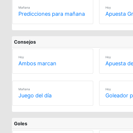
Mañana
Hoy
Predicciones para mañana
Apuesta Gr
Consejos
Hoy
Hoy
Ambos marcan
Apuesta de
Mañana
Hoy
Juego del día
Goleador p
Goles