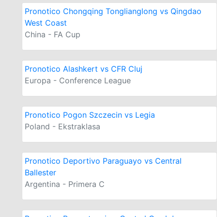
Pronotico Chongqing Tonglianglong vs Qingdao
West Coast
China - FA Cup
Pronotico Alashkert vs CFR Cluj
Europa - Conference League
Pronotico Pogon Szczecin vs Legia
Poland - Ekstraklasa
Pronotico Deportivo Paraguayo vs Central
Ballester
Argentina - Primera C