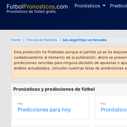
Pronósticos
Predicc
Futbol
Pronosticos
.com
Pronósticos de fútbol gratis
Home
Previas de Partidos
luis angel firpo vs hercules
Esta predicción ha finalizado porque el partido ya se ha disput
cuidadosamente al momento de la publicación, ahora se presenta 
predicciones vencidas para ninguna decisión de apuestas o apue
análisis actualizados, consulte nuestras listas de predicciones a
Pronósticos y predicciones de fútbol
Hoy
Hoy
Predicciones para hoy
Pronóstico