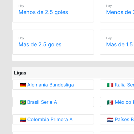
Hoy
Hoy
Menos de 2.5 goles
Menos de 3
Hoy
Hoy
Mas de 2.5 goles
Mas de 1.5
Ligas
Alemania Bundesliga
Italia Se
Brasil Serie A
México P
Colombia Primera A
Países B