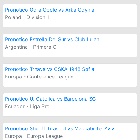
Pronotico Odra Opole vs Arka Gdynia
Poland - Division 1
Pronotico Estrella Del Sur vs Club Lujan
Argentina - Primera C
Pronotico Trnava vs CSKA 1948 Sofia
Europa - Conference League
Pronotico U. Catolica vs Barcelona SC
Ecuador - Liga Pro
Pronotico Sheriff Tiraspol vs Maccabi Tel Aviv
Europa - Europa League