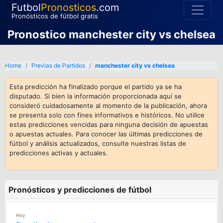
Futbol
Pronosticos
.com
Pronósticos de fútbol gratis
Pronostico manchester city vs chelsea
Home
Previas de Partidos
manchester city vs chelsea
Esta predicción ha finalizado porque el partido ya se ha
disputado. Si bien la información proporcionada aquí se
consideró cuidadosamente al momento de la publicación, ahora
se presenta solo con fines informativos e históricos. No utilice
estas predicciones vencidas para ninguna decisión de apuestas
o apuestas actuales. Para conocer las últimas predicciones de
fútbol y análisis actualizados, consulte nuestras listas de
predicciones activas y actuales.
Pronósticos y predicciones de fútbol
Hoy