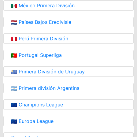
México Primera División
Países Bajos Eredivisie
Perú Primera División
Portugal Superliga
Primera División de Uruguay
Primera división Argentina
Champions League
Europa League