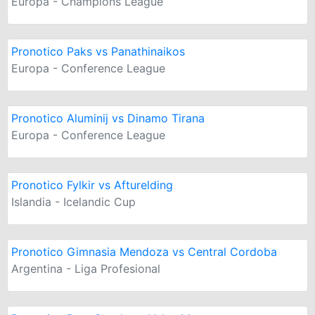
Europa - Champions League
Pronotico Paks vs Panathinaikos
Europa - Conference League
Pronotico Aluminij vs Dinamo Tirana
Europa - Conference League
Pronotico Fylkir vs Afturelding
Islandia - Icelandic Cup
Pronotico Gimnasia Mendoza vs Central Cordoba
Argentina - Liga Profesional