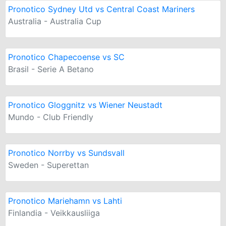
Pronotico Sydney Utd vs Central Coast Mariners
Australia - Australia Cup
Pronotico Chapecoense vs SC
Brasil - Serie A Betano
Pronotico Gloggnitz vs Wiener Neustadt
Mundo - Club Friendly
Pronotico Norrby vs Sundsvall
Sweden - Superettan
Pronotico Mariehamn vs Lahti
Finlandia - Veikkausliiga