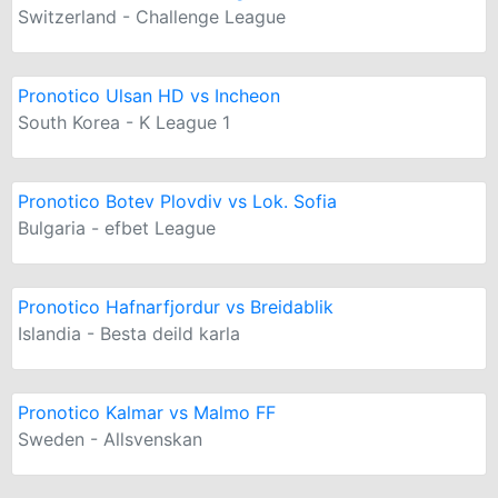
Switzerland - Challenge League
Pronotico Ulsan HD vs Incheon
South Korea - K League 1
Pronotico Botev Plovdiv vs Lok. Sofia
Bulgaria - efbet League
Pronotico Hafnarfjordur vs Breidablik
Islandia - Besta deild karla
Pronotico Kalmar vs Malmo FF
Sweden - Allsvenskan