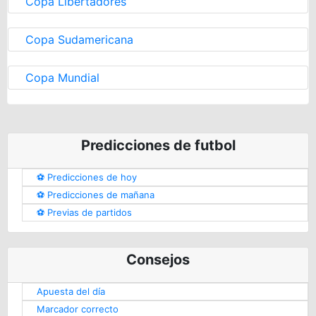
Copa Libertadores
Copa Sudamericana
Copa Mundial
Predicciones de futbol
⚽️ Predicciones de hoy
⚽️ Predicciones de mañana
⚽️ Previas de partidos
Consejos
Apuesta del día
Marcador correcto