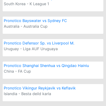
South Korea - K League 1
Pronotico Bayswater vs Sydney FC
Australia - Australia Cup
Pronotico Defensor Sp. vs Liverpool M.
Uruguay - Liga AUF Uruguaya
Pronotico Shanghai Shenhua vs Qingdao Hainiu
China - FA Cup
Pronotico Vikingur Reykjavik vs Keflavik
Islandia - Besta deild karla