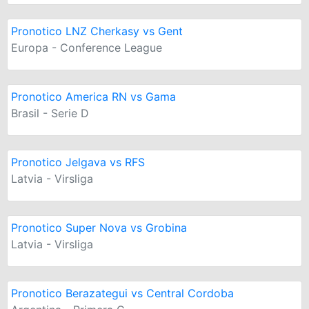
Pronotico LNZ Cherkasy vs Gent
Europa - Conference League
Pronotico America RN vs Gama
Brasil - Serie D
Pronotico Jelgava vs RFS
Latvia - Virsliga
Pronotico Super Nova vs Grobina
Latvia - Virsliga
Pronotico Berazategui vs Central Cordoba