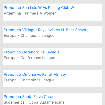
Pronotico San Luis W vs Racing Club W
Argentina - Primera A Women
Pronotico Vikingur Reykjavik vs H. Beer Sheva
Europa - Champions League
Pronotico Goteborg vs Levadia
Europa - Conference League
Pronotico Omonia vs Kairat Almaty
Europa - Champions League
Pronotico Santa Fe vs Caracas
Sudamerica - Copa Sudamericana