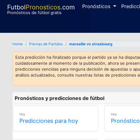
Pronósticos
Predicc
Futbol
Pronosticos
.com
Pronósticos de fútbol gratis
Home
Previas de Partidos
marseille vs strasbourg
Esta predicción ha finalizado porque el partido ya se ha disput
cuidadosamente al momento de la publicación, ahora se presenta 
predicciones vencidas para ninguna decisión de apuestas o apue
análisis actualizados, consulte nuestras listas de predicciones a
Pronósticos y predicciones de fútbol
Hoy
Hoy
Predicciones para hoy
Pronóstico