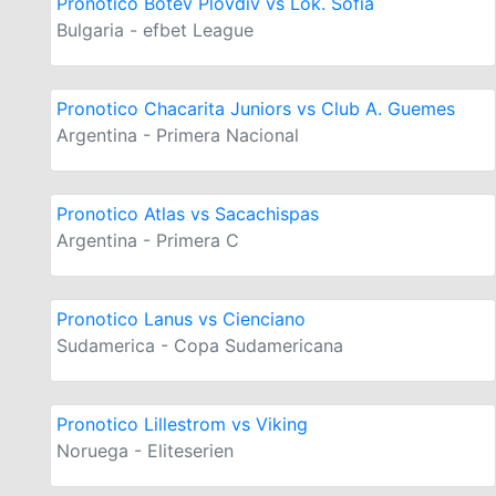
Pronotico Botev Plovdiv vs Lok. Sofia
Bulgaria - efbet League
Pronotico Chacarita Juniors vs Club A. Guemes
Argentina - Primera Nacional
Pronotico Atlas vs Sacachispas
Argentina - Primera C
Pronotico Lanus vs Cienciano
Sudamerica - Copa Sudamericana
Pronotico Lillestrom vs Viking
Noruega - Eliteserien