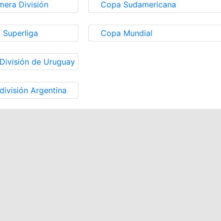
mera División
Copa Sudamericana
 Superliga
Copa Mundial
División de Uruguay
división Argentina