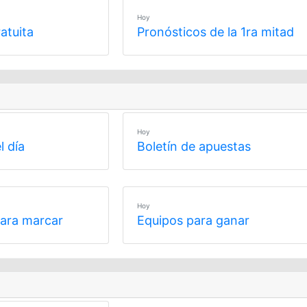
Hoy
atuita
Pronósticos de la 1ra mitad
Hoy
l día
Boletín de apuestas
Hoy
ara marcar
Equipos para ganar