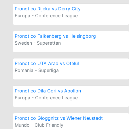
Pronotico Rijeka vs Derry City
Europa - Conference League
Pronotico Falkenberg vs Helsingborg
Sweden - Superettan
Pronotico UTA Arad vs Otelul
Romania - Superliga
Pronotico Dila Gori vs Apollon
Europa - Conference League
Pronotico Gloggnitz vs Wiener Neustadt
Mundo - Club Friendly