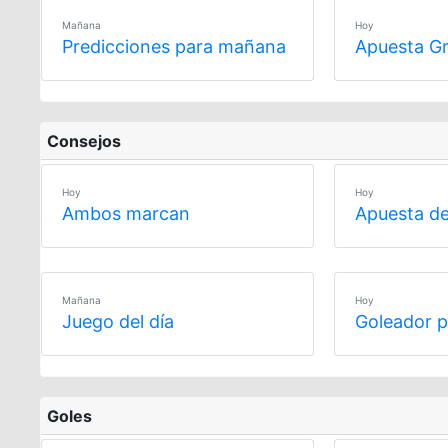
Mañana
Hoy
Predicciones para mañana
Apuesta Gr
Consejos
Hoy
Hoy
Ambos marcan
Apuesta de
Mañana
Hoy
Juego del día
Goleador p
Goles