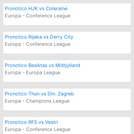
Pronotico HJK vs Coleraine
Europa - Conference League
Pronotico Rijeka vs Derry City
Europa - Conference League
Pronotico Besiktas vs Midtjylland
Europa - Europa League
Pronotico Thun vs Din. Zagreb
Europa - Champions League
Pronotico RFS vs Vestri
Europa - Conference League