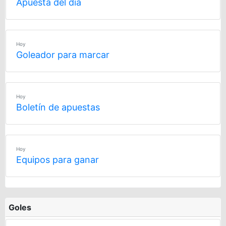
Apuesta del día
Hoy
Goleador para marcar
Hoy
Boletín de apuestas
Hoy
Equipos para ganar
Goles