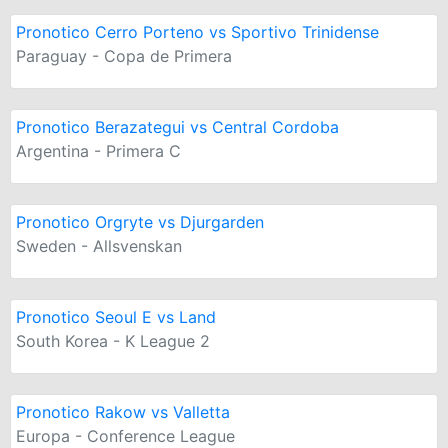
Pronotico Cerro Porteno vs Sportivo Trinidense
Paraguay - Copa de Primera
Pronotico Berazategui vs Central Cordoba
Argentina - Primera C
Pronotico Orgryte vs Djurgarden
Sweden - Allsvenskan
Pronotico Seoul E vs Land
South Korea - K League 2
Pronotico Rakow vs Valletta
Europa - Conference League