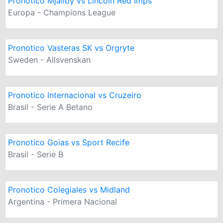
Pronotico Mjallby vs Lincoln Red Imps
Europa - Champions League
Pronotico Vasteras SK vs Orgryte
Sweden - Allsvenskan
Pronotico Internacional vs Cruzeiro
Brasil - Serie A Betano
Pronotico Goias vs Sport Recife
Brasil - Serie B
Pronotico Colegiales vs Midland
Argentina - Primera Nacional