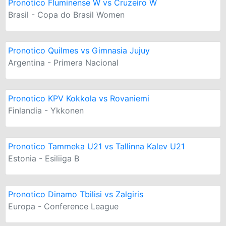
Pronotico Fluminense W vs Cruzeiro W
Brasil - Copa do Brasil Women
Pronotico Quilmes vs Gimnasia Jujuy
Argentina - Primera Nacional
Pronotico KPV Kokkola vs Rovaniemi
Finlandia - Ykkonen
Pronotico Tammeka U21 vs Tallinna Kalev U21
Estonia - Esiliiga B
Pronotico Dinamo Tbilisi vs Zalgiris
Europa - Conference League