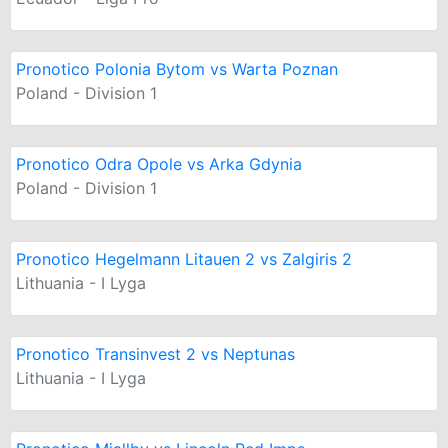
Pronotico Polonia Bytom vs Warta Poznan
Poland - Division 1
Pronotico Odra Opole vs Arka Gdynia
Poland - Division 1
Pronotico Hegelmann Litauen 2 vs Zalgiris 2
Lithuania - I Lyga
Pronotico Transinvest 2 vs Neptunas
Lithuania - I Lyga