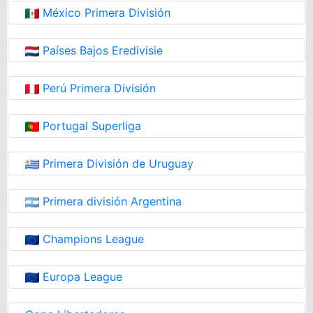
México Primera División
Países Bajos Eredivisie
Perú Primera División
Portugal Superliga
Primera División de Uruguay
Primera división Argentina
Champions League
Europa League