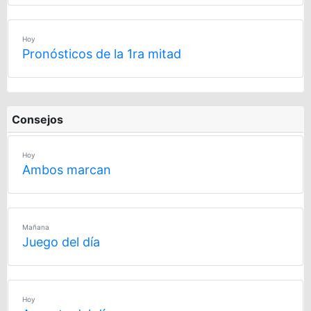
Hoy
Pronósticos de la 1ra mitad
Consejos
Hoy
Ambos marcan
Mañana
Juego del día
Hoy