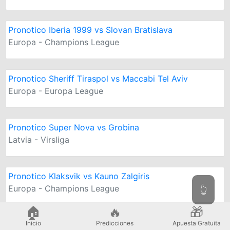
Pronotico Iberia 1999 vs Slovan Bratislava
Europa - Champions League
Pronotico Sheriff Tiraspol vs Maccabi Tel Aviv
Europa - Europa League
Pronotico Super Nova vs Grobina
Latvia - Virsliga
Pronotico Klaksvik vs Kauno Zalgiris
Europa - Champions League
👆
🏠
🔥
🎁
Inicio
Predicciones
Apuesta Gratuita
Pronotico Athletic Club vs Sao Bernardo