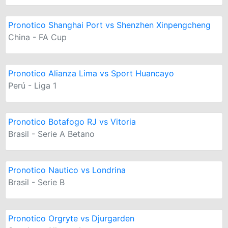
Pronotico Shanghai Port vs Shenzhen Xinpengcheng
China - FA Cup
Pronotico Alianza Lima vs Sport Huancayo
Perú - Liga 1
Pronotico Botafogo RJ vs Vitoria
Brasil - Serie A Betano
Pronotico Nautico vs Londrina
Brasil - Serie B
Pronotico Orgryte vs Djurgarden