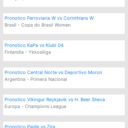
Pronotico Ferroviaria W vs Corinthians W
Brasil - Copa do Brasil Women
Pronotico KaPa vs Klubi 04
Finlandia - Ykkosliiga
Pronotico Central Norte vs Deportivo Moron
Argentina - Primera Nacional
Pronotico Vikingur Reykjavik vs H. Beer Sheva
Europa - Champions League
Pronotico Paide vs Zira