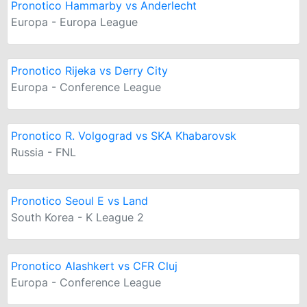
Pronotico Hammarby vs Anderlecht
Europa - Europa League
Pronotico Rijeka vs Derry City
Europa - Conference League
Pronotico R. Volgograd vs SKA Khabarovsk
Russia - FNL
Pronotico Seoul E vs Land
South Korea - K League 2
Pronotico Alashkert vs CFR Cluj
Europa - Conference League