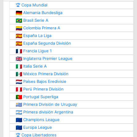
🏆 Copa Mundial
Alemania Bundesliga
Brasil Serie A
Colombia Primera A
España La Liga
España Segunda División
Francia Ligue 1
Inglaterra Premier League
Italia Serie A
México Primera División
Países Bajos Eredivisie
Perú Primera División
Portugal Superliga
Primera División de Uruguay
Primera división Argentina
Champions League
Europa League
🏆 Copa Libertadores