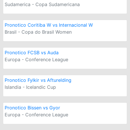
Sudamerica - Copa Sudamericana
Pronotico Coritiba W vs Internacional W
Brasil - Copa do Brasil Women
Pronotico FCSB vs Auda
Europa - Conference League
Pronotico Fylkir vs Afturelding
Islandia - Icelandic Cup
Pronotico Bissen vs Gyor
Europa - Conference League