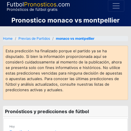
Futbol
Pronosticos
.com
Pronósticos de fútbol gratis
Pronostico monaco vs montpellier
Home
Previas de Partidos
monaco vs montpellier
Esta predicción ha finalizado porque el partido ya se ha
disputado. Si bien la información proporcionada aquí se
consideró cuidadosamente al momento de la publicación, ahora
se presenta solo con fines informativos e históricos. No utilice
estas predicciones vencidas para ninguna decisión de apuestas
o apuestas actuales. Para conocer las últimas predicciones de
fútbol y análisis actualizados, consulte nuestras listas de
predicciones activas y actuales.
Pronósticos y predicciones de fútbol
Hoy