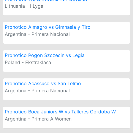
Lithuania - I Lyga
Pronotico Almagro vs Gimnasia y Tiro
Argentina - Primera Nacional
Pronotico Pogon Szczecin vs Legia
Poland - Ekstraklasa
Pronotico Acassuso vs San Telmo
Argentina - Primera Nacional
Pronotico Boca Juniors W vs Talleres Cordoba W
Argentina - Primera A Women