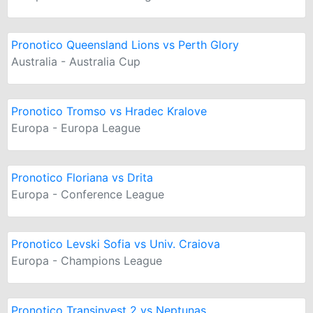
Pronotico Queensland Lions vs Perth Glory
Australia - Australia Cup
Pronotico Tromso vs Hradec Kralove
Europa - Europa League
Pronotico Floriana vs Drita
Europa - Conference League
Pronotico Levski Sofia vs Univ. Craiova
Europa - Champions League
Pronotico Transinvest 2 vs Neptunas