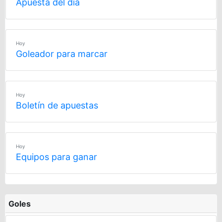
Apuesta del día
Hoy
Goleador para marcar
Hoy
Boletín de apuestas
Hoy
Equipos para ganar
Goles