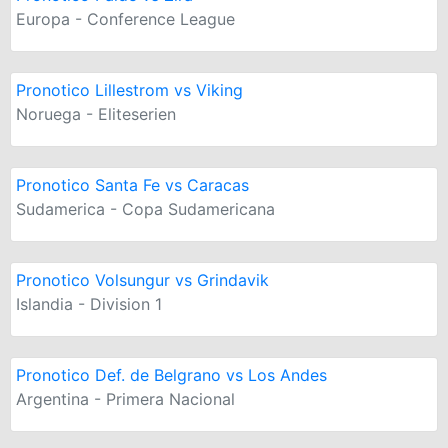
Europa - Conference League
Pronotico Lillestrom vs Viking
Noruega - Eliteserien
Pronotico Santa Fe vs Caracas
Sudamerica - Copa Sudamericana
Pronotico Volsungur vs Grindavik
Islandia - Division 1
Pronotico Def. de Belgrano vs Los Andes
Argentina - Primera Nacional