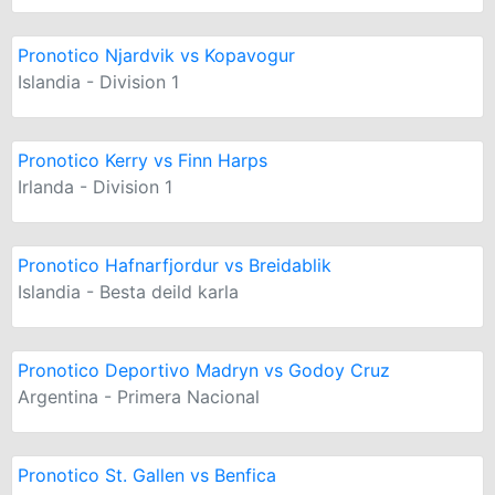
Pronotico Njardvik vs Kopavogur
Islandia - Division 1
Pronotico Kerry vs Finn Harps
Irlanda - Division 1
Pronotico Hafnarfjordur vs Breidablik
Islandia - Besta deild karla
Pronotico Deportivo Madryn vs Godoy Cruz
Argentina - Primera Nacional
Pronotico St. Gallen vs Benfica