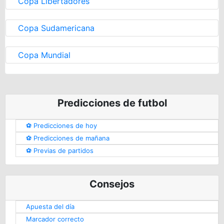
Copa Libertadores
Copa Sudamericana
Copa Mundial
Predicciones de futbol
⚽️ Predicciones de hoy
⚽️ Predicciones de mañana
⚽️ Previas de partidos
Consejos
Apuesta del día
Marcador correcto