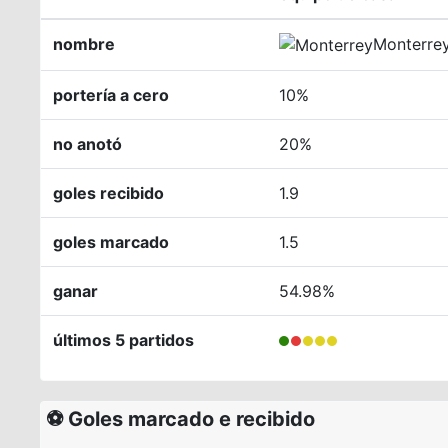
nombre
Monterre
portería a cero
10%
no anotó
20%
goles recibido
1.9
goles marcado
1.5
ganar
54.98%
últimos 5 partidos
⚽ Goles marcado e recibido