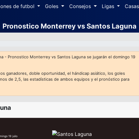
iones de futbol
Goles
Consejos
Ligas
Casas
Pronostico Monterrey vs Santos Laguna
na - Pronostico Monterrey vs Santos Laguna se jugarán el domingo 19
os ganadores, doble oportunidad, el hándicap asiático, los goles
os de 2,5, las estadísticas de ambos equipos y el pronóstico para
guna
mingo 19 julio