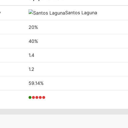
y
Santos Laguna
20%
40%
1.4
1.2
59.14%