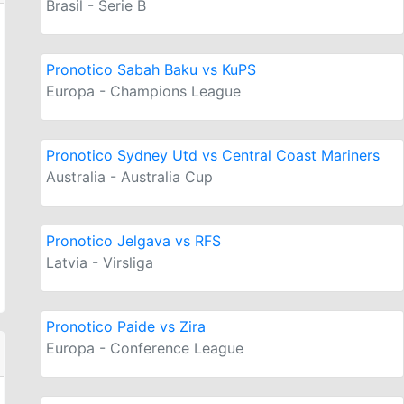
Brasil - Serie B
Pronotico Sabah Baku vs KuPS
Europa - Champions League
Pronotico Sydney Utd vs Central Coast Mariners
Australia - Australia Cup
Pronotico Jelgava vs RFS
Latvia - Virsliga
Pronotico Paide vs Zira
Europa - Conference League