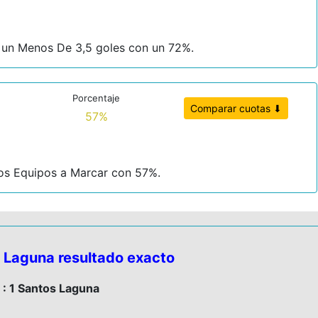
un Menos De 3,5 goles con un 72%.
Porcentaje
Comparar cuotas ⬇
57%
s Equipos a Marcar con 57%.
 Laguna resultado exacto
 : 1 Santos Laguna