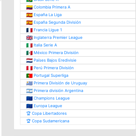
Colombia Primera A
España La Liga
España Segunda División
Francia Ligue 1
Inglaterra Premier League
Italia Serie A
México Primera División
Países Bajos Eredivisie
Perú Primera División
Portugal Superliga
Primera División de Uruguay
Primera división Argentina
Champions League
Europa League
🏆 Copa Libertadores
🏆 Copa Sudamericana