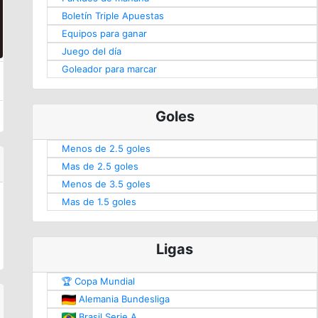
Boletín Triple Apuestas
Equipos para ganar
Juego del día
Goleador para marcar
Goles
Menos de 2.5 goles
Mas de 2.5 goles
Menos de 3.5 goles
Mas de 1.5 goles
Ligas
🏆 Copa Mundial
Alemania Bundesliga
Brasil Serie A