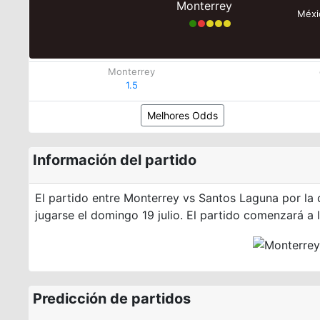
Monterrey
Méxi
Monterrey
1.5
Melhores Odds
Información del partido
El partido entre Monterrey vs Santos Laguna por l
jugarse el domingo 19 julio. El partido comenzará a 
Predicción de partidos