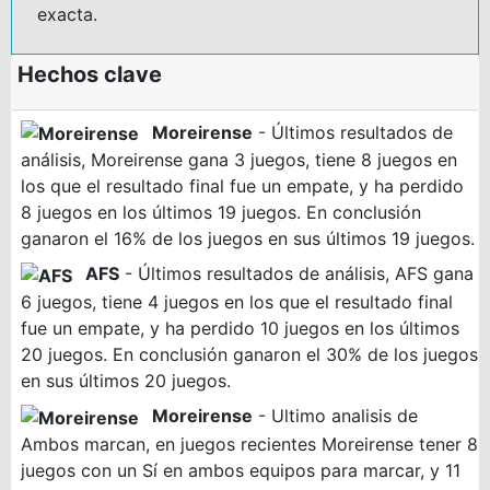
exacta.
Hechos clave
Moreirense
- Últimos resultados de
análisis, Moreirense gana 3 juegos, tiene 8 juegos en
los que el resultado final fue un empate, y ha perdido
8 juegos en los últimos 19 juegos. En conclusión
ganaron el 16% de los juegos en sus últimos 19 juegos.
AFS
- Últimos resultados de análisis, AFS gana
6 juegos, tiene 4 juegos en los que el resultado final
fue un empate, y ha perdido 10 juegos en los últimos
20 juegos. En conclusión ganaron el 30% de los juegos
en sus últimos 20 juegos.
Moreirense
- Ultimo analisis de
Ambos marcan, en juegos recientes Moreirense tener 8
juegos con un Sí en ambos equipos para marcar, y 11