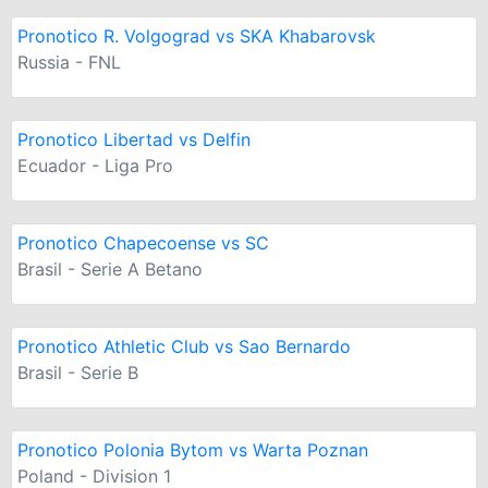
Pronotico R. Volgograd vs SKA Khabarovsk
Russia - FNL
Pronotico Libertad vs Delfin
Ecuador - Liga Pro
Pronotico Chapecoense vs SC
Brasil - Serie A Betano
Pronotico Athletic Club vs Sao Bernardo
Brasil - Serie B
Pronotico Polonia Bytom vs Warta Poznan
Poland - Division 1