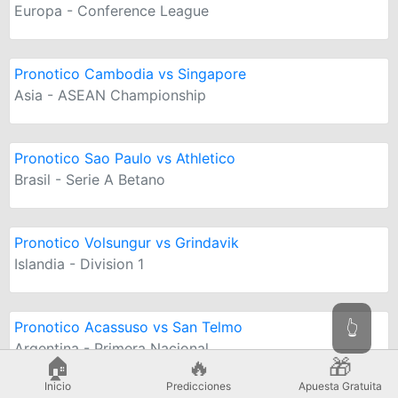
Europa - Conference League
Pronotico Cambodia vs Singapore
Asia - ASEAN Championship
Pronotico Sao Paulo vs Athletico
Brasil - Serie A Betano
Pronotico Volsungur vs Grindavik
Islandia - Division 1
Pronotico Acassuso vs San Telmo
👆
Argentina - Primera Nacional
🏠
🔥
🎁
Inicio
Predicciones
Apuesta Gratuita