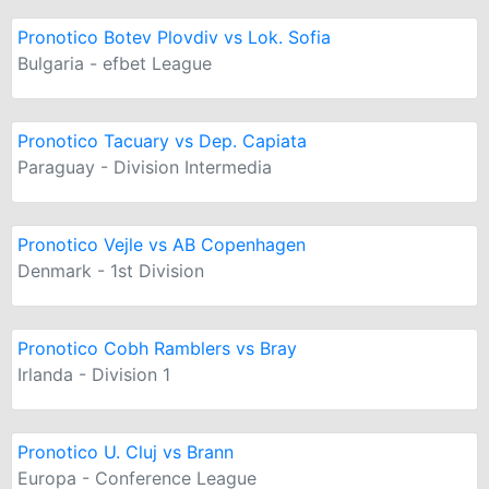
Pronotico Botev Plovdiv vs Lok. Sofia
Bulgaria - efbet League
Pronotico Tacuary vs Dep. Capiata
Paraguay - Division Intermedia
Pronotico Vejle vs AB Copenhagen
Denmark - 1st Division
Pronotico Cobh Ramblers vs Bray
Irlanda - Division 1
Pronotico U. Cluj vs Brann
Europa - Conference League