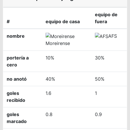
equipo de
#
equipo de casa
fuera
nombre
AFS
Moreirense
portería a
10%
30%
cero
no anotó
40%
50%
goles
1.6
1
recibido
goles
0.8
0.9
marcado