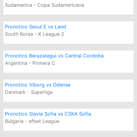
Sudamerica - Copa Sudamericana
Pronotico Seoul E vs Land
South Korea - K League 2
Pronotico Berazategui vs Central Cordoba
Argentina - Primera C
Pronotico Viborg vs Odense
Denmark - Superliga
Pronotico Slavia Sofia vs CSKA Sofia
Bulgaria - efbet League