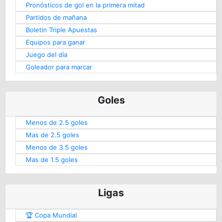
Pronósticos de gol en la primera mitad
Partidos de mañana
Boletín Triple Apuestas
Equipos para ganar
Juego del día
Goleador para marcar
Goles
Menos de 2.5 goles
Mas de 2.5 goles
Menos de 3.5 goles
Mas de 1.5 goles
Ligas
🏆 Copa Mundial