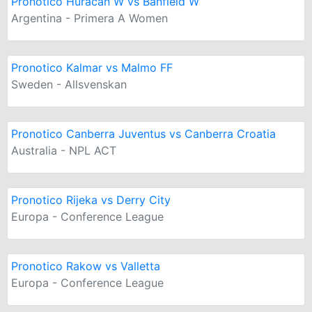
Pronotico Huracan W vs Banfield W
Argentina - Primera A Women
Pronotico Kalmar vs Malmo FF
Sweden - Allsvenskan
Pronotico Canberra Juventus vs Canberra Croatia
Australia - NPL ACT
Pronotico Rijeka vs Derry City
Europa - Conference League
Pronotico Rakow vs Valletta
Europa - Conference League