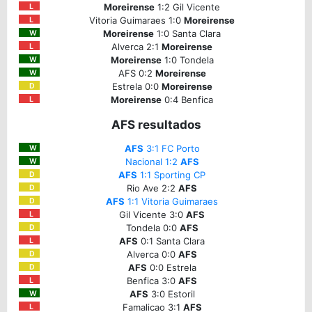
Moreirense
1:2 Gil Vicente
L
Vitoria Guimaraes 1:0
Moreirense
L
Moreirense
1:0 Santa Clara
W
Alverca 2:1
Moreirense
L
Moreirense
1:0 Tondela
W
AFS 0:2
Moreirense
W
Estrela 0:0
Moreirense
D
Moreirense
0:4 Benfica
L
AFS resultados
AFS
3:1 FC Porto
W
Nacional 1:2
AFS
W
AFS
1:1 Sporting CP
D
Rio Ave 2:2
AFS
D
AFS
1:1 Vitoria Guimaraes
D
Gil Vicente 3:0
AFS
L
Tondela 0:0
AFS
D
AFS
0:1 Santa Clara
L
Alverca 0:0
AFS
D
AFS
0:0 Estrela
D
Benfica 3:0
AFS
L
AFS
3:0 Estoril
W
Famalicao 3:1
AFS
L