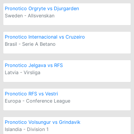
Pronotico Orgryte vs Djurgarden
Sweden - Allsvenskan
Pronotico Internacional vs Cruzeiro
Brasil - Serie A Betano
Pronotico Jelgava vs RFS
Latvia - Virsliga
Pronotico RFS vs Vestri
Europa - Conference League
Pronotico Volsungur vs Grindavik
Islandia - Division 1