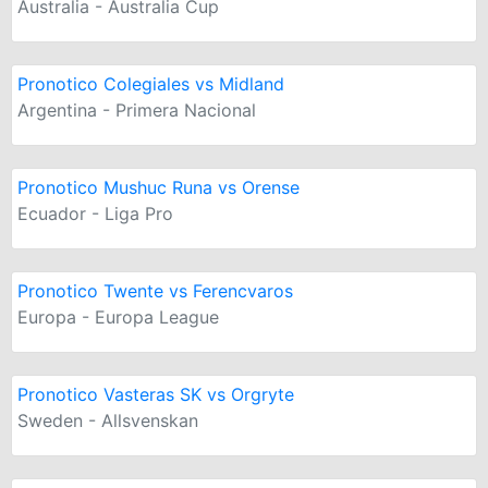
Australia - Australia Cup
Pronotico Colegiales vs Midland
Argentina - Primera Nacional
Pronotico Mushuc Runa vs Orense
Ecuador - Liga Pro
Pronotico Twente vs Ferencvaros
Europa - Europa League
Pronotico Vasteras SK vs Orgryte
Sweden - Allsvenskan