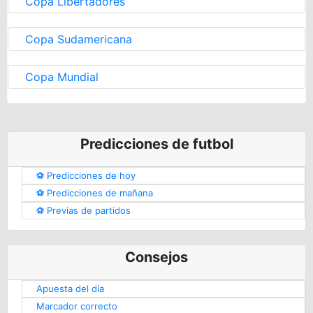
Copa Libertadores
Copa Sudamericana
Copa Mundial
Predicciones de futbol
⚽️ Predicciones de hoy
⚽️ Predicciones de mañana
⚽️ Previas de partidos
Consejos
Apuesta del día
Marcador correcto