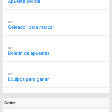
Apuesta del día
Hoy
Goleador para marcar
Hoy
Boletín de apuestas
Hoy
Equipos para ganar
Goles