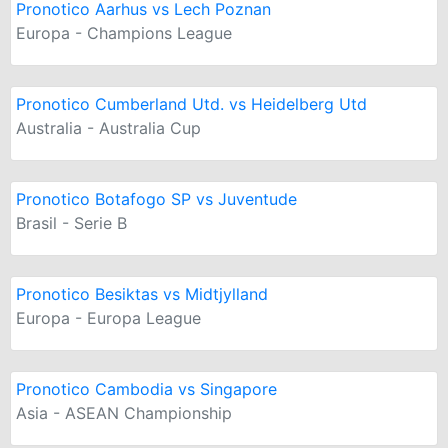
Pronotico Aarhus vs Lech Poznan
Europa - Champions League
Pronotico Cumberland Utd. vs Heidelberg Utd
Australia - Australia Cup
Pronotico Botafogo SP vs Juventude
Brasil - Serie B
Pronotico Besiktas vs Midtjylland
Europa - Europa League
Pronotico Cambodia vs Singapore
Asia - ASEAN Championship