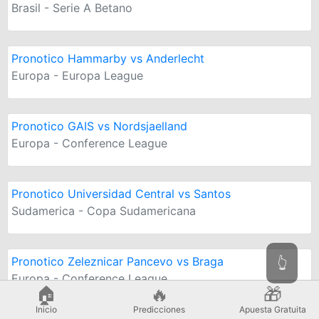
Brasil - Serie A Betano
Pronotico Hammarby vs Anderlecht
Europa - Europa League
Pronotico GAIS vs Nordsjaelland
Europa - Conference League
Pronotico Universidad Central vs Santos
Sudamerica - Copa Sudamericana
Pronotico Zeleznicar Pancevo vs Braga
👆
Europa - Conference League
🏠
🔥
🎁
Inicio
Predicciones
Apuesta Gratuita