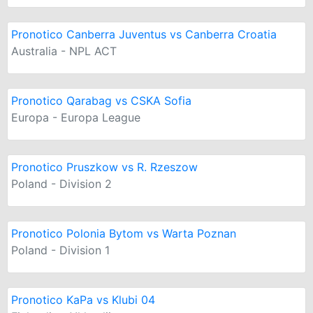
Pronotico Canberra Juventus vs Canberra Croatia
Australia - NPL ACT
Pronotico Qarabag vs CSKA Sofia
Europa - Europa League
Pronotico Pruszkow vs R. Rzeszow
Poland - Division 2
Pronotico Polonia Bytom vs Warta Poznan
Poland - Division 1
Pronotico KaPa vs Klubi 04