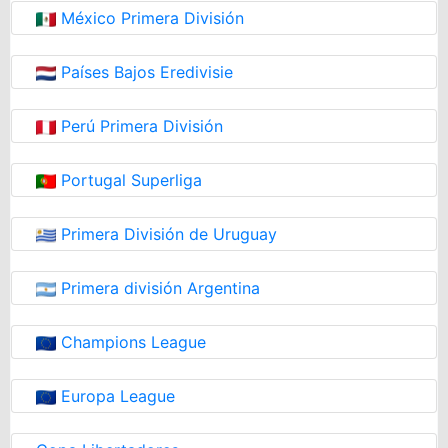
México Primera División
Países Bajos Eredivisie
Perú Primera División
Portugal Superliga
Primera División de Uruguay
Primera división Argentina
Champions League
Europa League