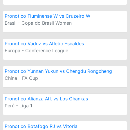
Pronotico Fluminense W vs Cruzeiro W
Brasil - Copa do Brasil Women
Pronotico Vaduz vs Atletic Escaldes
Europa - Conference League
Pronotico Yunnan Yukun vs Chengdu Rongcheng
China - FA Cup
Pronotico Alianza Atl. vs Los Chankas
Perú - Liga 1
Pronotico Botafogo RJ vs Vitoria