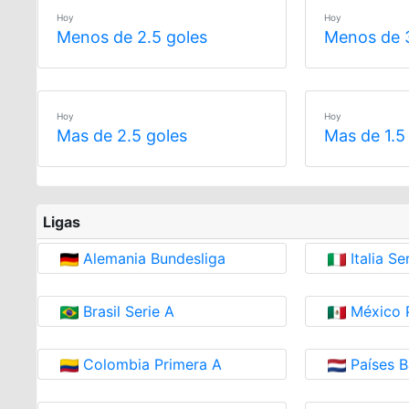
Hoy
Hoy
Menos de 2.5 goles
Menos de 3
Hoy
Hoy
Mas de 2.5 goles
Mas de 1.5
Ligas
Alemania Bundesliga
Italia Se
Brasil Serie A
México P
Colombia Primera A
Países B