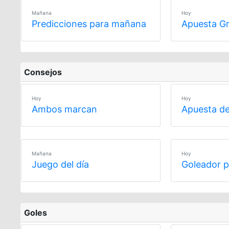
Mañana
Hoy
Predicciones para mañana
Apuesta Gr
Consejos
Hoy
Hoy
Ambos marcan
Apuesta de
Mañana
Hoy
Juego del día
Goleador p
Goles