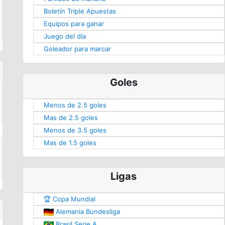
Boletín Triple Apuestas
Equipos para ganar
Juego del día
Goleador para marcar
Goles
Menos de 2.5 goles
Mas de 2.5 goles
Menos de 3.5 goles
Mas de 1.5 goles
Ligas
🏆 Copa Mundial
Alemania Bundesliga
Brasil Serie A