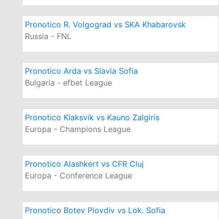
Pronotico R. Volgograd vs SKA Khabarovsk
Russia - FNL
Pronotico Arda vs Slavia Sofia
Bulgaria - efbet League
Pronotico Klaksvik vs Kauno Zalgiris
Europa - Champions League
Pronotico Alashkert vs CFR Cluj
Europa - Conference League
Pronotico Botev Plovdiv vs Lok. Sofia