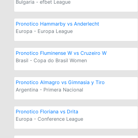
Bulgaria - efbet League
Pronotico Hammarby vs Anderlecht
Europa - Europa League
Pronotico Fluminense W vs Cruzeiro W
Brasil - Copa do Brasil Women
Pronotico Almagro vs Gimnasia y Tiro
Argentina - Primera Nacional
Pronotico Floriana vs Drita
Europa - Conference League