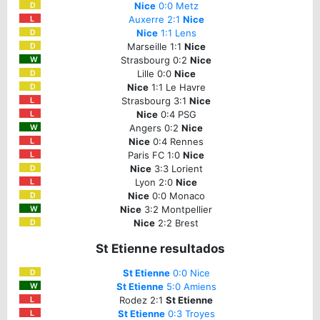
Nice
0:0 Metz
D
Auxerre 2:1
Nice
L
Nice
1:1 Lens
D
Marseille 1:1
Nice
D
Strasbourg 0:2
Nice
W
Lille 0:0
Nice
D
Nice
1:1 Le Havre
D
Strasbourg 3:1
Nice
L
Nice
0:4 PSG
L
Angers 0:2
Nice
W
Nice
0:4 Rennes
L
Paris FC 1:0
Nice
L
Nice
3:3 Lorient
D
Lyon 2:0
Nice
L
Nice
0:0 Monaco
D
Nice
3:2 Montpellier
W
Nice
2:2 Brest
D
St Etienne resultados
St Etienne
0:0 Nice
D
St Etienne
5:0 Amiens
W
Rodez 2:1
St Etienne
L
St Etienne
0:3 Troyes
L