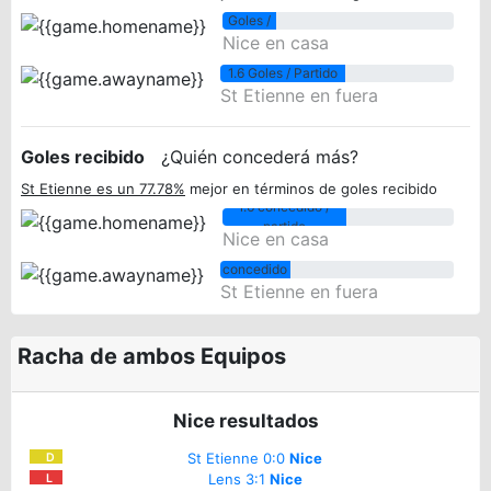
0.7
Goles /
Nice en casa
Partido
1.6 Goles / Partido
St Etienne en fuera
Goles recibido
¿Quién concederá más?
St Etienne es un 77.78%
mejor en términos de goles recibido
1.6 concedido /
partido
Nice en casa
0.9
concedido
St Etienne en fuera
/ partido
Racha de ambos Equipos
Nice resultados
St Etienne 0:0
Nice
D
Lens 3:1
Nice
L