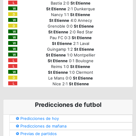
Bastia 2:0
St Etienne
L
St Etienne
2:1 Dunkerque
W
Nancy 1:1
St Etienne
D
St Etienne
4:0 Annecy
W
Grenoble 0:0
St Etienne
D
St Etienne
2:0 Red Star
W
Pau FC 0:3
St Etienne
W
St Etienne
2:1 Laval
W
Guingamp 1:2
St Etienne
W
St Etienne
1:0 Montpellier
W
St Etienne
0:1 Boulogne
L
Reims 1:0
St Etienne
L
St Etienne
1:0 Clermont
W
Le Mans 0:0
St Etienne
D
Nice 2:1
St Etienne
L
Predicciones de futbol
⚽️ Predicciones de hoy
⚽️ Predicciones de mañana
⚽️ Previas de partidos