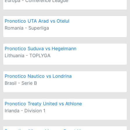
Europa - Conference League
Pronotico UTA Arad vs Otelul
Romania - Superliga
Pronotico Suduva vs Hegelmann
Lithuania - TOPLYGA
Pronotico Nautico vs Londrina
Brasil - Serie B
Pronotico Treaty United vs Athlone
Irlanda - Division 1