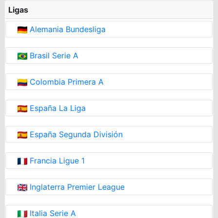
Ligas
Alemania Bundesliga
Brasil Serie A
Colombia Primera A
España La Liga
España Segunda División
Francia Ligue 1
Inglaterra Premier League
Italia Serie A