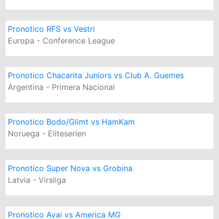
Pronotico RFS vs Vestri
Europa - Conference League
Pronotico Chacarita Juniors vs Club A. Guemes
Argentina - Primera Nacional
Pronotico Bodo/Glimt vs HamKam
Noruega - Eliteserien
Pronotico Super Nova vs Grobina
Latvia - Virsliga
Pronotico Avai vs America MG