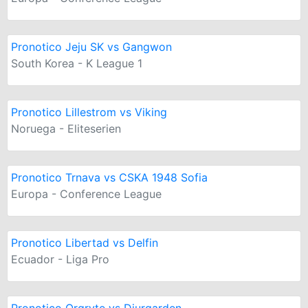
Pronotico Jeju SK vs Gangwon
South Korea - K League 1
Pronotico Lillestrom vs Viking
Noruega - Eliteserien
Pronotico Trnava vs CSKA 1948 Sofia
Europa - Conference League
Pronotico Libertad vs Delfin
Ecuador - Liga Pro