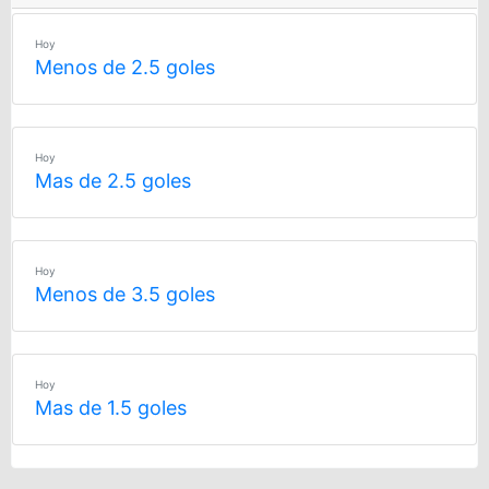
Hoy
Menos de 2.5 goles
Hoy
Mas de 2.5 goles
Hoy
Menos de 3.5 goles
Hoy
Mas de 1.5 goles