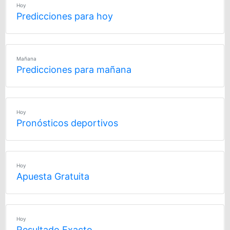
Hoy
Predicciones para hoy
Mañana
Predicciones para mañana
Hoy
Pronósticos deportivos
Hoy
Apuesta Gratuita
Hoy
Resultado Exacto