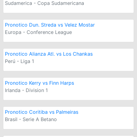
Sudamerica - Copa Sudamericana
Pronotico Dun. Streda vs Velez Mostar
Europa - Conference League
Pronotico Alianza Atl. vs Los Chankas
Perú - Liga 1
Pronotico Kerry vs Finn Harps
Irlanda - Division 1
Pronotico Coritiba vs Palmeiras
Brasil - Serie A Betano