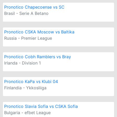
Pronotico Chapecoense vs SC
Brasil - Serie A Betano
Pronotico CSKA Moscow vs Baltika
Russia - Premier League
Pronotico Cobh Ramblers vs Bray
Irlanda - Division 1
Pronotico KaPa vs Klubi 04
Finlandia - Ykkosliiga
Pronotico Slavia Sofia vs CSKA Sofia
Bulgaria - efbet League