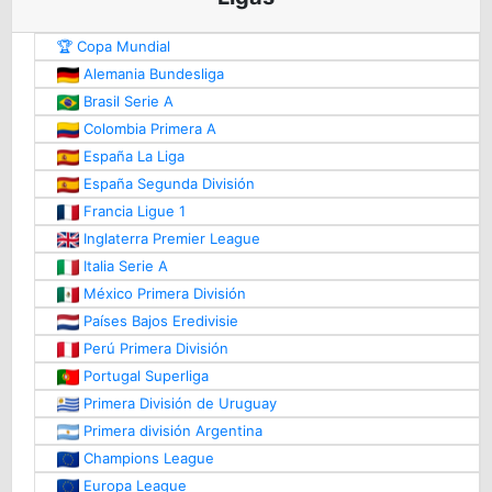
🏆 Copa Mundial
Alemania Bundesliga
Brasil Serie A
Colombia Primera A
España La Liga
España Segunda División
Francia Ligue 1
Inglaterra Premier League
Italia Serie A
México Primera División
Países Bajos Eredivisie
Perú Primera División
Portugal Superliga
Primera División de Uruguay
Primera división Argentina
Champions League
Europa League