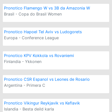
Pronotico Flamengo W vs 3B da Amazonia W
Brasil - Copa do Brasil Women
Pronotico Hapoel Tel Aviv vs Ludogorets
Europa - Conference League
Pronotico KPV Kokkola vs Rovaniemi
Finlandia - Ykkonen
Pronotico CSR Espanol vs Leones de Rosario
Argentina - Primera C
Pronotico Vikingur Reykjavik vs Keflavik
Islandia - Besta deild karla