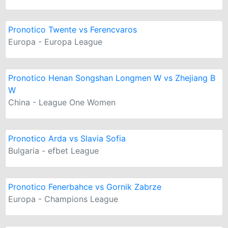
Pronotico Twente vs Ferencvaros
Europa - Europa League
Pronotico Henan Songshan Longmen W vs Zhejiang B
W
China - League One Women
Pronotico Arda vs Slavia Sofia
Bulgaria - efbet League
Pronotico Fenerbahce vs Gornik Zabrze
Europa - Champions League