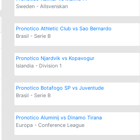
Sweden - Allsvenskan
Pronotico Athletic Club vs Sao Bernardo
Brasil - Serie B
Pronotico Njardvik vs Kopavogur
Islandia - Division 1
Pronotico Botafogo SP vs Juventude
Brasil - Serie B
Pronotico Aluminij vs Dinamo Tirana
Europa - Conference League