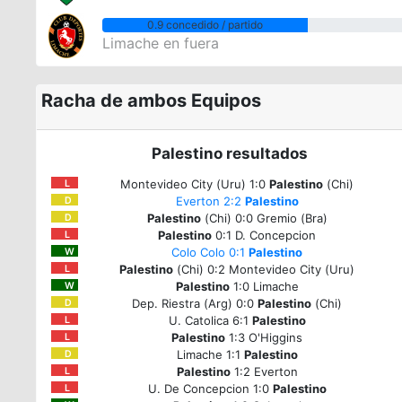
0.9 concedido / partido
Limache en fuera
Racha de ambos Equipos
Palestino resultados
Montevideo City (Uru) 1:0
Palestino
(Chi)
L
Everton 2:2
Palestino
D
Palestino
(Chi) 0:0 Gremio (Bra)
D
Palestino
0:1 D. Concepcion
L
Colo Colo 0:1
Palestino
W
Palestino
(Chi) 0:2 Montevideo City (Uru)
L
Palestino
1:0 Limache
W
Dep. Riestra (Arg) 0:0
Palestino
(Chi)
D
U. Catolica 6:1
Palestino
L
Palestino
1:3 O'Higgins
L
Limache 1:1
Palestino
D
Palestino
1:2 Everton
L
U. De Concepcion 1:0
Palestino
L