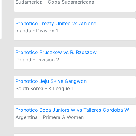
Sudamerica - Copa Sudamericana
Pronotico Treaty United vs Athlone
Irlanda - Division 1
Pronotico Pruszkow vs R. Rzeszow
Poland - Division 2
Pronotico Jeju SK vs Gangwon
South Korea - K League 1
Pronotico Boca Juniors W vs Talleres Cordoba W
Argentina - Primera A Women