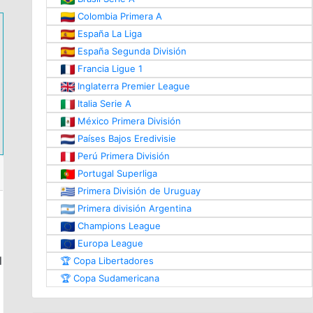
Colombia Primera A
España La Liga
España Segunda División
Francia Ligue 1
Inglaterra Premier League
Italia Serie A
México Primera División
Países Bajos Eredivisie
Perú Primera División
Portugal Superliga
Primera División de Uruguay
Primera división Argentina
Champions League
Europa League
l
🏆 Copa Libertadores
🏆 Copa Sudamericana