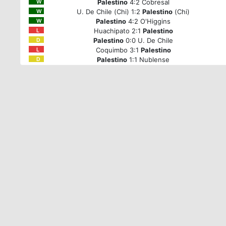
Palestino
4:2 Cobresal
W
U. De Chile (Chi) 1:2
Palestino
(Chi)
W
Palestino
4:2 O'Higgins
W
Huachipato 2:1
Palestino
L
Palestino
0:0 U. De Chile
D
Coquimbo 3:1
Palestino
L
Palestino
1:1 Nublense
D