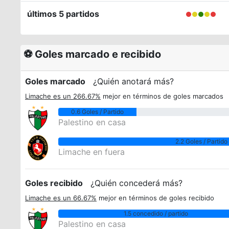
últimos 5 partidos
⚽ Goles marcado e recibido
Goles marcado
¿Quién anotará más?
Limache es un 266.67%
mejor en términos de goles marcados
0.6 Goles / Partido
Palestino en casa
2.2 Goles / Partido
Limache en fuera
Goles recibido
¿Quién concederá más?
Limache es un 66.67%
mejor en términos de goles recibido
1.5 concedido / partido
Palestino en casa