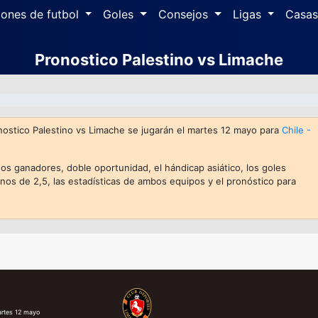
iones de futbol
Goles
Consejos
Ligas
Casas
Pronostico Palestino vs Limache
onostico Palestino vs Limache se jugarán el martes 12 mayo para
Chile -
os ganadores, doble oportunidad, el hándicap asiático, los goles
os de 2,5, las estadísticas de ambos equipos y el pronóstico para
rtes 12 mayo