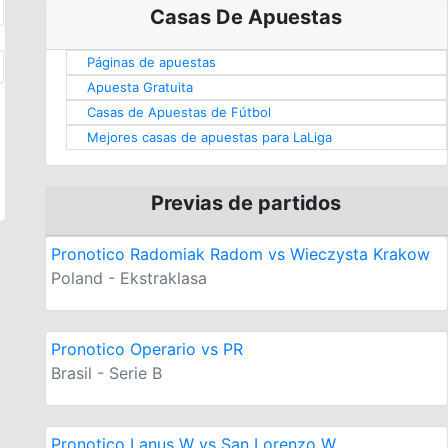
Casas De Apuestas
Páginas de apuestas
Apuesta Gratuita
Casas de Apuestas de Fútbol
Mejores casas de apuestas para LaLiga
Previas de partidos
Pronotico Radomiak Radom vs Wieczysta Krakow
Poland - Ekstraklasa
Pronotico Operario vs PR
Brasil - Serie B
Pronotico Lanus W vs San Lorenzo W