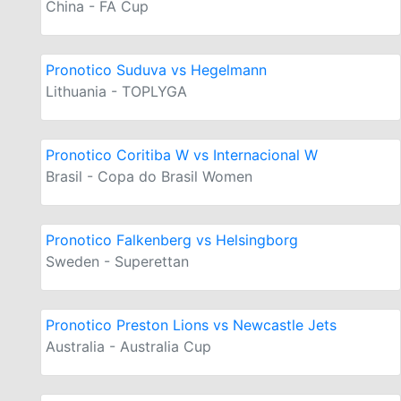
China - FA Cup
Pronotico Suduva vs Hegelmann
Lithuania - TOPLYGA
Pronotico Coritiba W vs Internacional W
Brasil - Copa do Brasil Women
Pronotico Falkenberg vs Helsingborg
Sweden - Superettan
Pronotico Preston Lions vs Newcastle Jets
Australia - Australia Cup