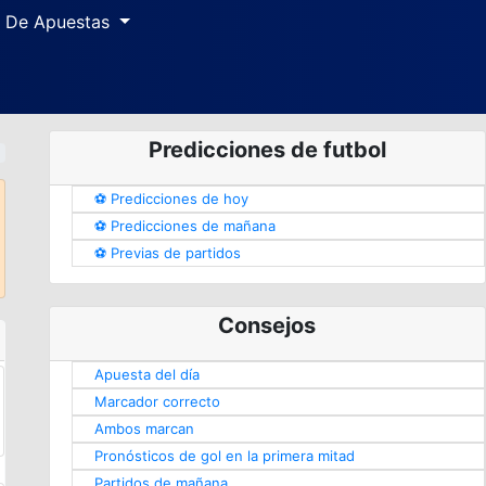
 De Apuestas
Predicciones de futbol
⚽️ Predicciones de hoy
⚽️ Predicciones de mañana
⚽️ Previas de partidos
Consejos
Apuesta del día
Marcador correcto
Ambos marcan
Pronósticos de gol en la primera mitad
Partidos de mañana