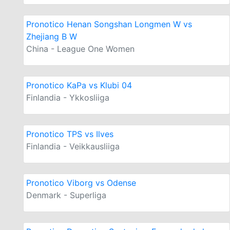
Pronotico Henan Songshan Longmen W vs
Zhejiang B W
China - League One Women
Pronotico KaPa vs Klubi 04
Finlandia - Ykkosliiga
Pronotico TPS vs Ilves
Finlandia - Veikkausliiga
Pronotico Viborg vs Odense
Denmark - Superliga