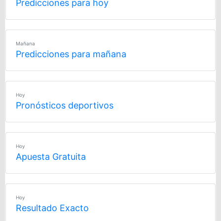
Predicciones para hoy
Mañana
Predicciones para mañana
Hoy
Pronósticos deportivos
Hoy
Apuesta Gratuita
Hoy
Resultado Exacto