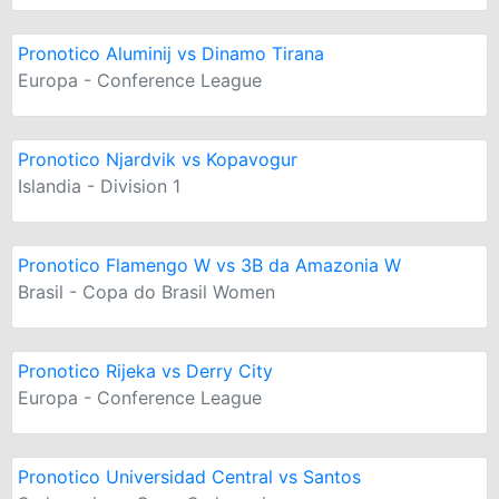
Pronotico Aluminij vs Dinamo Tirana
Europa - Conference League
Pronotico Njardvik vs Kopavogur
Islandia - Division 1
Pronotico Flamengo W vs 3B da Amazonia W
Brasil - Copa do Brasil Women
Pronotico Rijeka vs Derry City
Europa - Conference League
Pronotico Universidad Central vs Santos