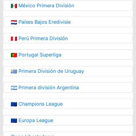
México Primera División
Países Bajos Eredivisie
Perú Primera División
Portugal Superliga
Primera División de Uruguay
Primera división Argentina
Champions League
Europa League