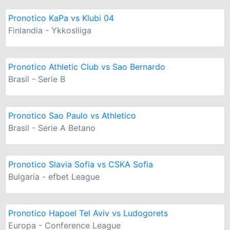
Pronotico KaPa vs Klubi 04
Finlandia - Ykkosliiga
Pronotico Athletic Club vs Sao Bernardo
Brasil - Serie B
Pronotico Sao Paulo vs Athletico
Brasil - Serie A Betano
Pronotico Slavia Sofia vs CSKA Sofia
Bulgaria - efbet League
Pronotico Hapoel Tel Aviv vs Ludogorets
Europa - Conference League