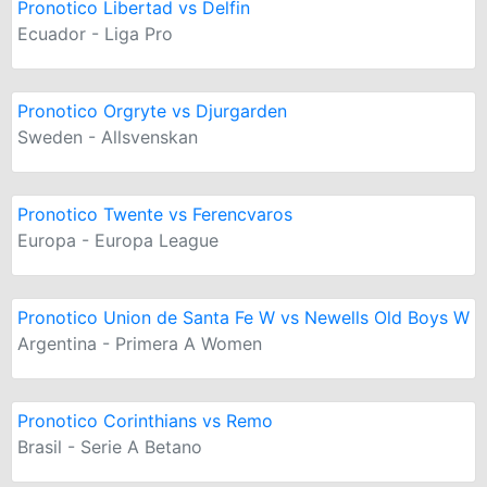
Pronotico Libertad vs Delfin
Ecuador - Liga Pro
Pronotico Orgryte vs Djurgarden
Sweden - Allsvenskan
Pronotico Twente vs Ferencvaros
Europa - Europa League
Pronotico Union de Santa Fe W vs Newells Old Boys W
Argentina - Primera A Women
Pronotico Corinthians vs Remo
Brasil - Serie A Betano