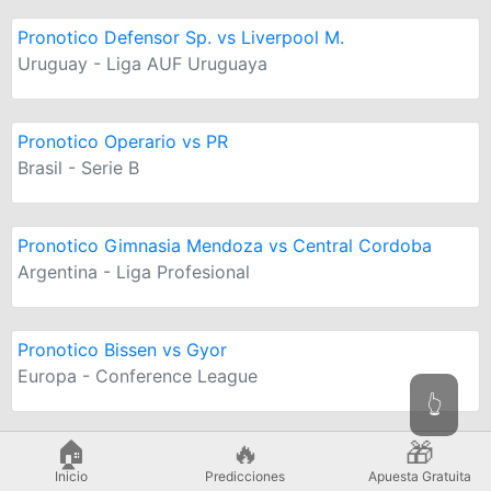
Pronotico Defensor Sp. vs Liverpool M.
Uruguay - Liga AUF Uruguaya
Pronotico Operario vs PR
Brasil - Serie B
Pronotico Gimnasia Mendoza vs Central Cordoba
Argentina - Liga Profesional
Pronotico Bissen vs Gyor
Europa - Conference League
👆
🏠
🔥
🎁
Pronotico Paks vs Panathinaikos
Inicio
Predicciones
Apuesta Gratuita
Europa - Conference League