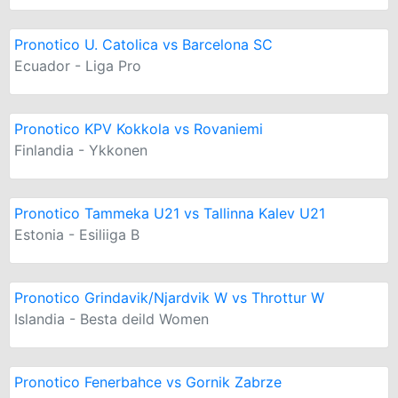
Pronotico U. Catolica vs Barcelona SC
Ecuador - Liga Pro
Pronotico KPV Kokkola vs Rovaniemi
Finlandia - Ykkonen
Pronotico Tammeka U21 vs Tallinna Kalev U21
Estonia - Esiliiga B
Pronotico Grindavik/Njardvik W vs Throttur W
Islandia - Besta deild Women
Pronotico Fenerbahce vs Gornik Zabrze