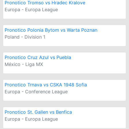
Pronotico Tromso vs Hradec Kralove
Europa - Europa League
Pronotico Polonia Bytom vs Warta Poznan
Poland - Division 1
Pronotico Cruz Azul vs Puebla
México - Liga MX
Pronotico Trnava vs CSKA 1948 Sofia
Europa - Conference League
Pronotico St. Gallen vs Benfica
Europa - Europa League