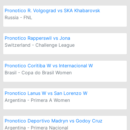
Pronotico R. Volgograd vs SKA Khabarovsk
Russia - FNL
Pronotico Rapperswil vs Jona
Switzerland - Challenge League
Pronotico Coritiba W vs Internacional W
Brasil - Copa do Brasil Women
Pronotico Lanus W vs San Lorenzo W
Argentina - Primera A Women
Pronotico Deportivo Madryn vs Godoy Cruz
Argentina - Primera Nacional