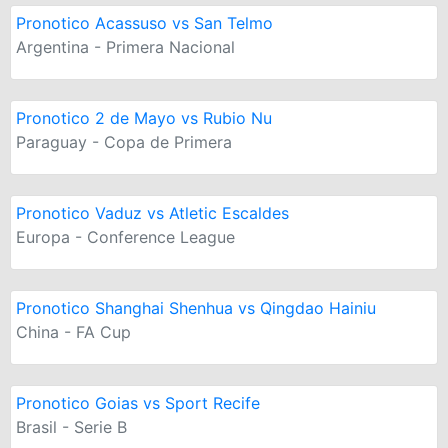
Pronotico Acassuso vs San Telmo
Argentina - Primera Nacional
Pronotico 2 de Mayo vs Rubio Nu
Paraguay - Copa de Primera
Pronotico Vaduz vs Atletic Escaldes
Europa - Conference League
Pronotico Shanghai Shenhua vs Qingdao Hainiu
China - FA Cup
Pronotico Goias vs Sport Recife
Brasil - Serie B