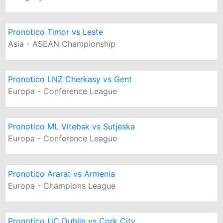
Pronotico Timor vs Leste
Asia - ASEAN Championship
Pronotico LNZ Cherkasy vs Gent
Europa - Conference League
Pronotico ML Vitebsk vs Sutjeska
Europa - Conference League
Pronotico Ararat vs Armenia
Europa - Champions League
Pronotico UC Dublin vs Cork City