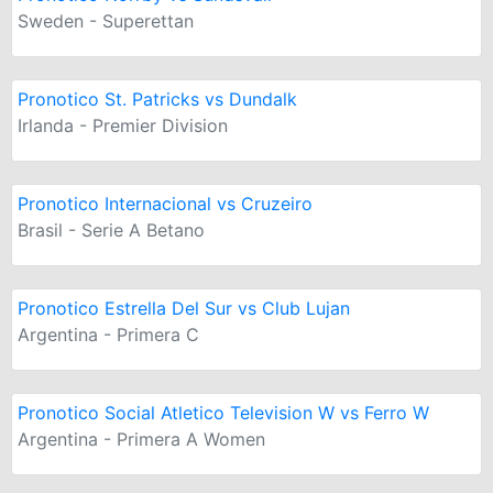
Sweden - Superettan
Pronotico St. Patricks vs Dundalk
Irlanda - Premier Division
Pronotico Internacional vs Cruzeiro
Brasil - Serie A Betano
Pronotico Estrella Del Sur vs Club Lujan
Argentina - Primera C
Pronotico Social Atletico Television W vs Ferro W
Argentina - Primera A Women