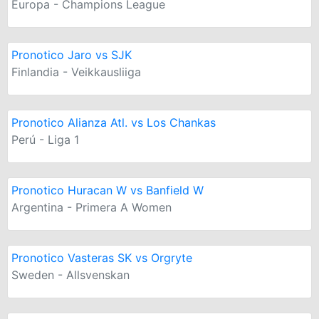
Europa - Champions League
Pronotico Jaro vs SJK
Finlandia - Veikkausliiga
Pronotico Alianza Atl. vs Los Chankas
Perú - Liga 1
Pronotico Huracan W vs Banfield W
Argentina - Primera A Women
Pronotico Vasteras SK vs Orgryte
Sweden - Allsvenskan