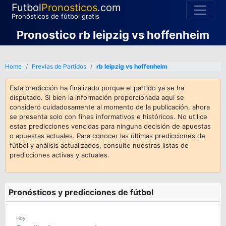
Futbol
Pronosticos
.com
Pronósticos de fútbol gratis
Pronostico rb leipzig vs hoffenheim
Home
Previas de Partidos
rb leipzig vs hoffenheim
Esta predicción ha finalizado porque el partido ya se ha
disputado. Si bien la información proporcionada aquí se
consideró cuidadosamente al momento de la publicación, ahora
se presenta solo con fines informativos e históricos. No utilice
estas predicciones vencidas para ninguna decisión de apuestas
o apuestas actuales. Para conocer las últimas predicciones de
fútbol y análisis actualizados, consulte nuestras listas de
predicciones activas y actuales.
Pronósticos y predicciones de fútbol
Hoy