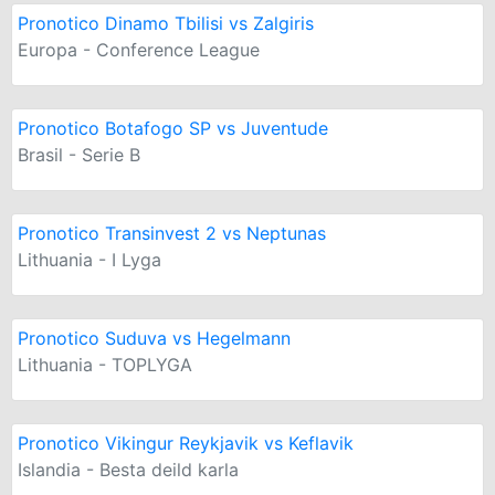
Pronotico Dinamo Tbilisi vs Zalgiris
Europa - Conference League
Pronotico Botafogo SP vs Juventude
Brasil - Serie B
Pronotico Transinvest 2 vs Neptunas
Lithuania - I Lyga
Pronotico Suduva vs Hegelmann
Lithuania - TOPLYGA
Pronotico Vikingur Reykjavik vs Keflavik
Islandia - Besta deild karla