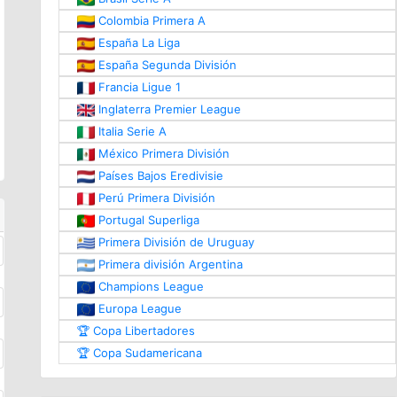
Colombia Primera A
España La Liga
España Segunda División
Francia Ligue 1
Inglaterra Premier League
Italia Serie A
México Primera División
Países Bajos Eredivisie
Perú Primera División
Portugal Superliga
Primera División de Uruguay
Primera división Argentina
Champions League
Europa League
🏆 Copa Libertadores
🏆 Copa Sudamericana