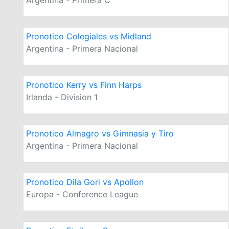
Argentina - Primera C
Pronotico Colegiales vs Midland
Argentina - Primera Nacional
Pronotico Kerry vs Finn Harps
Irlanda - Division 1
Pronotico Almagro vs Gimnasia y Tiro
Argentina - Primera Nacional
Pronotico Dila Gori vs Apollon
Europa - Conference League