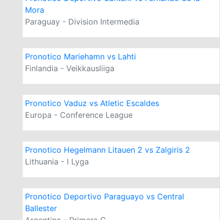
Mora
Paraguay - Division Intermedia
Pronotico Mariehamn vs Lahti
Finlandia - Veikkausliiga
Pronotico Vaduz vs Atletic Escaldes
Europa - Conference League
Pronotico Hegelmann Litauen 2 vs Zalgiris 2
Lithuania - I Lyga
Pronotico Deportivo Paraguayo vs Central
Ballester