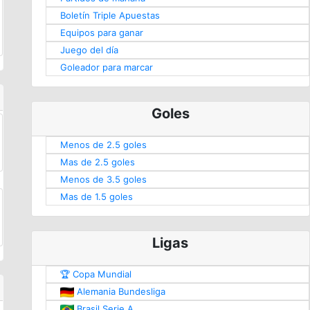
Boletín Triple Apuestas
Equipos para ganar
Juego del día
Goleador para marcar
Goles
Menos de 2.5 goles
Mas de 2.5 goles
Menos de 3.5 goles
Mas de 1.5 goles
Ligas
🏆 Copa Mundial
Alemania Bundesliga
Brasil Serie A