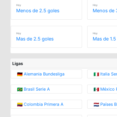
Hoy
Hoy
Menos de 2.5 goles
Menos de 3
Hoy
Hoy
Mas de 2.5 goles
Mas de 1.5
Ligas
Alemania Bundesliga
Italia Se
Brasil Serie A
México P
Colombia Primera A
Países B